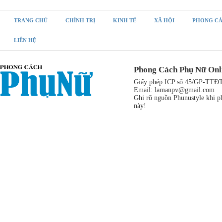
TRANG CHỦ
CHÍNH TRỊ
KINH TẾ
XÃ HỘI
PHONG C
LIÊN HỆ
Phong Cách Phụ Nữ Onl
Giấy phép ICP số 45/GP-TTĐT,
Email:
lamanpv@gmail.com
Ghi rõ nguồn Phunustyle khi ph
này!