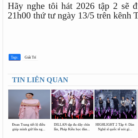
Hãy nghe tôi hát 2026 tập 2 sẽ đ
21h00 thứ tư ngày 13/5 trên kênh
Tags:
Giải Trí
TIN LIÊN QUAN
Đoan Trang tiết lộ điều
DILLAN tập đu dây chín
HIGHLIGHT 2 Tập 4: Dàn
giúp mình giữ lửa ng...
lần, Pháp Kiều học đàn...
Nghệ sĩ quốc tế nói gì...