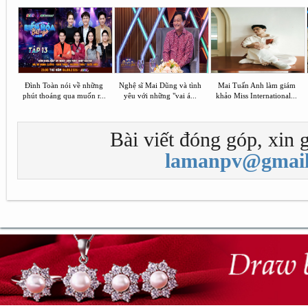
Đình Toàn nói về những
Nghệ sĩ Mai Dũng và tình
Mai Tuấn Anh làm giám
phút thoáng qua muốn r...
yêu với những "vai á...
khảo Miss International...
Bài viết đóng góp, xin g
lamanpv@gmail