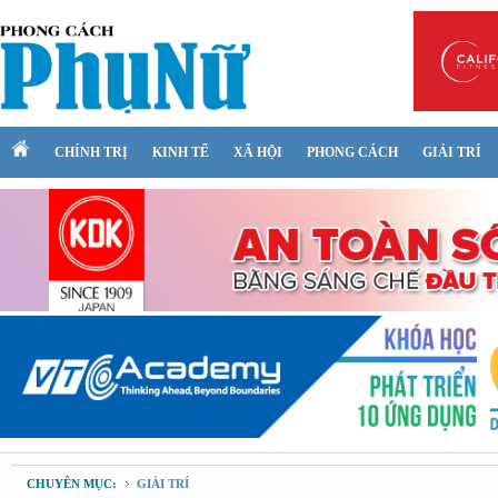
CHÍNH TRỊ
KINH TẾ
XÃ HỘI
PHONG CÁCH
GIẢI TRÍ
CHUYÊN MỤC:
GIẢI TRÍ