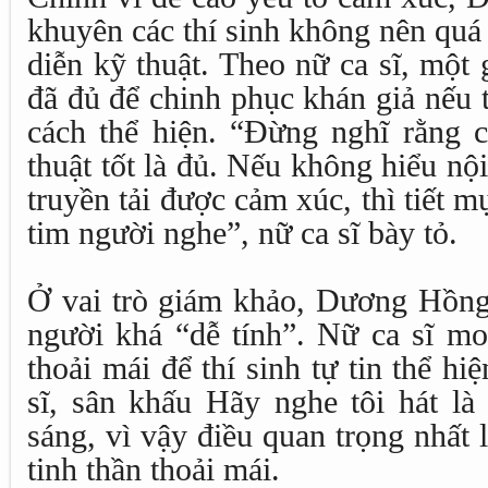
khuyên các thí sinh không nên quá
diễn kỹ thuật. Theo nữ ca sĩ, một 
đã đủ để chinh phục khán giả nếu th
cách thể hiện. “Đừng nghĩ rằng c
thuật tốt là đủ. Nếu không hiểu nộ
truyền tải được cảm xúc, thì tiết m
tim người nghe”, nữ ca sĩ bày tỏ.
Ở vai trò giám khảo, Dương Hồng
người khá “dễ tính”. Nữ ca sĩ m
thoải mái để thí sinh tự tin thể hi
sĩ, sân khấu Hãy nghe tôi hát là
sáng, vì vậy điều quan trọng nhất l
tinh thần thoải mái.