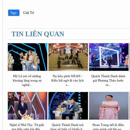
Tags:
Giải Trí
TIN LIÊN QUAN
Mỹ Lệ nói về những
Nụ hôn phớt WEAN -
Quách Thành Danh đánh
khoảng lặng trong sự
Kiều bất ngờ đi vào lịch
giá Phương Thảo bước
nghiệ...
s...
ra...
Nghệ sĩ Nhã Thy: Từ giấc
Quách Thành Danh trải
Đoan Trang tiết lộ điều
mơ diễn viên hài đến...
lòng về biến cố khiến b...
giúp mình giữ lửa ng...