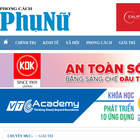
CHÍNH TRỊ
KINH TẾ
XÃ HỘI
PHONG CÁCH
GIẢI TRÍ
CHUYÊN MỤC:
GIẢI TRÍ