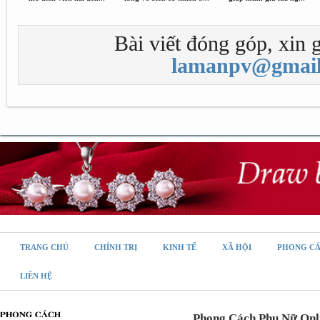
Bài viết đóng góp, xin g
lamanpv@gmail
TRANG CHỦ
CHÍNH TRỊ
KINH TẾ
XÃ HỘI
PHONG C
LIÊN HỆ
Phong Cách Phụ Nữ Onl