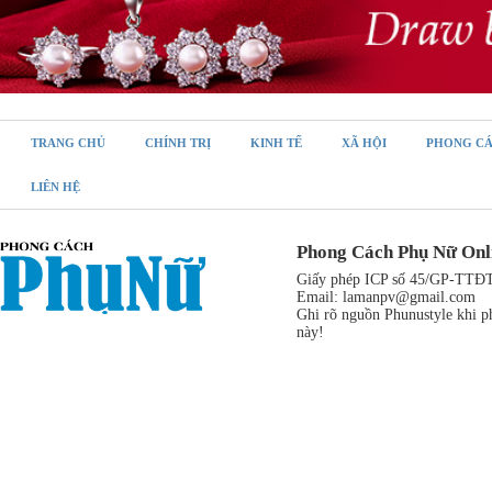
TRANG CHỦ
CHÍNH TRỊ
KINH TẾ
XÃ HỘI
PHONG C
LIÊN HỆ
Phong Cách Phụ Nữ Onl
Giấy phép ICP số 45/GP-TTĐT,
Email:
lamanpv@gmail.com
Ghi rõ nguồn Phunustyle khi ph
này!