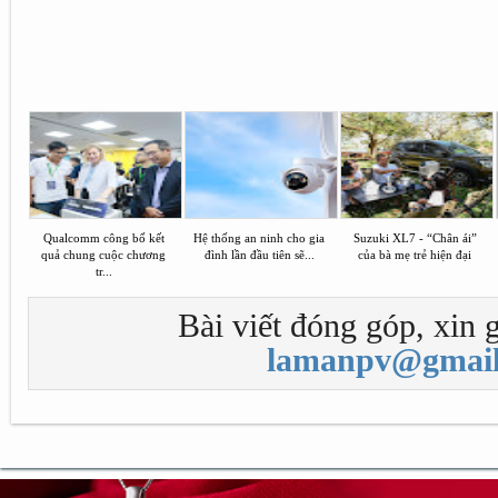
Qualcomm công bố kết
Hệ thống an ninh cho gia
Suzuki XL7 - “Chân ái”
quả chung cuộc chương
đình lần đầu tiên sẽ...
của bà mẹ trẻ hiện đại
tr...
Bài viết đóng góp, xin g
lamanpv@gmail