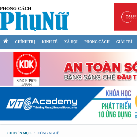
CHÍNH TRỊ
KINH TẾ
XÃ HỘI
PHONG CÁCH
GIẢI TRÍ
CHUYÊN MỤC:
CÔNG NGHỆ