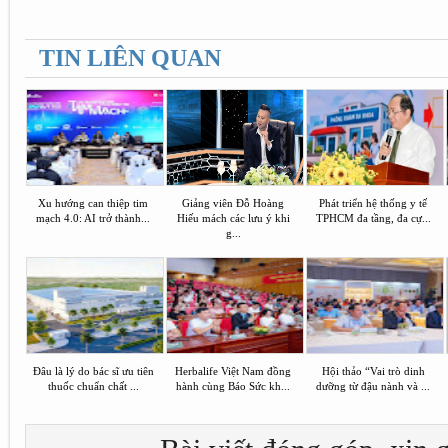
TIN LIÊN QUAN
Xu hướng can thiệp tim
Giảng viên Đỗ Hoàng
Phát triển hệ thống y tế
mạch 4.0: AI trở thành...
Hiếu mách các lưu ý khi
TPHCM đa tầng, đa cự...
g...
Đâu là lý do bác sĩ ưu tiên
Herbalife Việt Nam đồng
Hội thảo “Vai trò dinh
thuốc chuẩn chất ...
hành cùng Báo Sức kh...
dưỡng từ đậu nành và ...