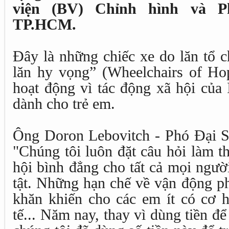
viện (BV) Chỉnh hình và P
TP.HCM.
Đây là những chiếc xe do lăn tổ 
lăn hy vọng” (Wheelchairs of Ho
hoạt động vì tác động xã hội của Is
dành cho trẻ em.
Ông Doron Lebovitch - Phó Đại Sứ
"Chúng tôi luôn đặt câu hỏi làm t
hội bình đẳng cho tất cả mọi người,
tật. Những hạn chế về vận động p
khăn khiến cho các em ít có cơ h
tế... Năm nay, thay vì dùng tiền để