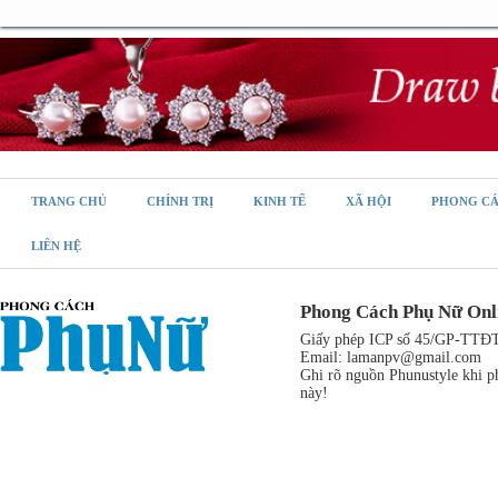
TRANG CHỦ
CHÍNH TRỊ
KINH TẾ
XÃ HỘI
PHONG C
LIÊN HỆ
Phong Cách Phụ Nữ Onl
Giấy phép ICP số 45/GP-TTĐT,
Email:
lamanpv@gmail.com
Ghi rõ nguồn Phunustyle khi ph
này!