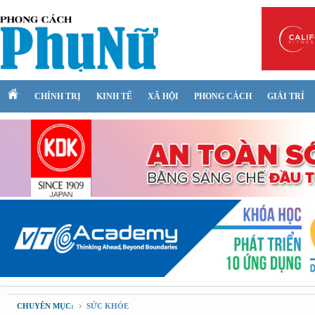
CHÍNH TRỊ
KINH TẾ
XÃ HỘI
PHONG CÁCH
GIẢI TRÍ
CHUYÊN MỤC:
SỨC KHỎE