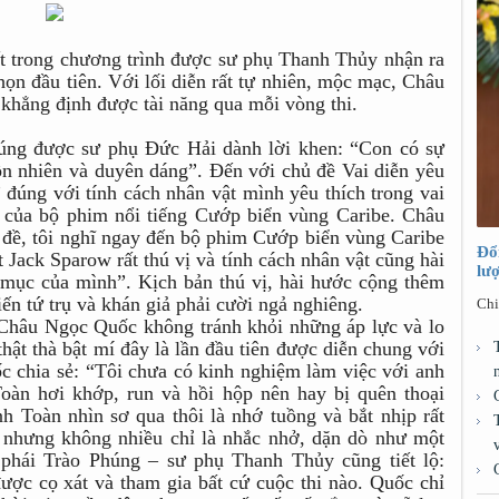
ất trong chương trình được sư phụ Thanh Thủy nhận ra
họn đầu tiên. Với lối diễn rất tự nhiên, mộc mạc, Châu
 khẳng định được tài năng qua mỗi vòng thi.
Phúng được sư phụ Đức Hải dành lời khen: “Con có sự
hồn nhiên và duyên dáng”. Đến với chủ đề Vai diễn yêu
đúng với tính cách nhân vật mình yêu thích trong vai
 của bộ phim nổi tiếng Cướp biển vùng Caribe. Châu
đề, tôi nghĩ ngay đến bộ phim Cướp biển vùng Caribe
Đổ
 Jack Sparow rất thú vị và tính cách nhân vật cũng hài
lư
t mục của mình”. Kịch bản thú vị, hài hước cộng thêm
ến tứ trụ và khán giả phải cười ngả nghiêng.
Chi
 Châu Ngọc Quốc không tránh khỏi những áp lực và lo
hật thà bật mí đây là lần đầu tiên được diễn chung với
 chia sẻ: “Tôi chưa có kinh nghiệm làm việc với anh
Toàn hơi khớp, run và hồi hộp nên hay bị quên thoại
h Toàn nhìn sơ qua thôi là nhớ tuồng và bắt nhịp rất
 nhưng không nhiều chỉ là nhắc nhở, dặn dò như một
 phái Trào Phúng – sư phụ Thanh Thủy cũng tiết lộ:
ược cọ xát và tham gia bất cứ cuộc thi nào. Quốc chỉ