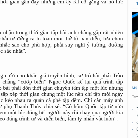
 thời gian gần đây nhưng em ấy rất cố gắng và nỗ lực
nhận trong thời gian tập bài anh chàng gặp rất nhiều
 phải tự đứng ra lo toan mọi thứ từ bạn diễn, lựa chọn
 nhắc sao cho phù hợp, phải suy nghĩ ý tưởng, đường
c sắc nhất”.
 cười cho khán giả truyền hình, sư trò hài phái Trào
 chàng “cướp biển” Ngọc Quốc kể lại quá trình tập
 bài phải dồn thời gian chuyên tâm tập một lúc nhưng
Mỹ 
 sắp xếp thời gian chung một lúc nên chỉ tập mỗi ngày
Từn
lúc kéo nhau ra quán cà phê tập đêm. Chỉ cần mấy anh
. Sư phụ Thanh Thủy chia sẻ: “Có hôm Quốc tập từ nửa
em một lúc đóng hết người này rồi chạy qua người kia
heo đúng trình tự và diễn biến, tâm lý nhân vật luôn”.