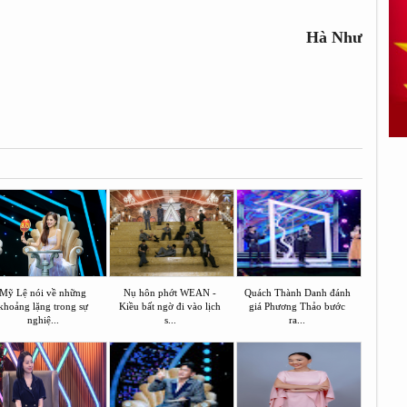
Hà Như
Mỹ Lệ nói về những
Nụ hôn phớt WEAN -
Quách Thành Danh đánh
khoảng lặng trong sự
Kiều bất ngờ đi vào lịch
giá Phương Thảo bước
nghiệ...
s...
ra...