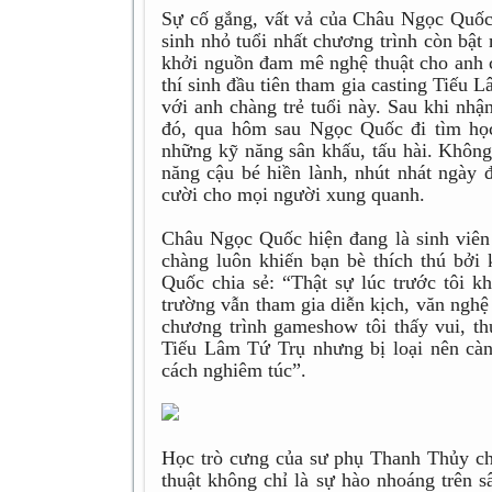
Sự cố gắng, vất vả của Châu Ngọc Quốc 
sinh nhỏ tuổi nhất chương trình còn bật
khởi nguồn đam mê nghệ thuật cho anh 
thí sinh đầu tiên tham gia casting Tiế
với anh chàng trẻ tuổi này. Sau khi nh
đó, qua hôm sau Ngọc Quốc đi tìm học
những kỹ năng sân khấu, tấu hài. Không 
năng cậu bé hiền lành, nhút nhát ngày đ
cười cho mọi người xung quanh.
Châu Ngọc Quốc hiện đang là sinh vi
chàng luôn khiến bạn bè thích thú bởi
Quốc chia sẻ: “Thật sự lúc trước tôi k
trường vẫn tham gia diễn kịch, văn ngh
chương trình gameshow tôi thấy vui, th
Tiếu Lâm Tứ Trụ nhưng bị loại nên càng
cách nghiêm túc”.
Học trò cưng của sư phụ Thanh Thủy ch
thuật không chỉ là sự hào nhoáng trên s