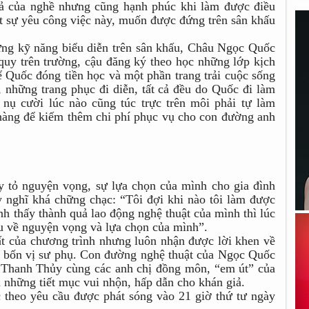
 vả của nghề nhưng cũng hạnh phúc khi làm được điều
hật sự yêu công việc này, muốn được đứng trên sân khấu
ng kỹ năng biểu diễn trên sân khấu, Châu Ngọc Quốc
quy trên trường, cậu đăng ký theo học những lớp kịch
để Quốc đóng tiền học và một phần trang trải cuộc sống
 những trang phục đi diễn, tất cả đều do Quốc đi làm
nụ cười lúc nào cũng túc trực trên môi phải tự làm
hàng để kiếm thêm chi phí phục vụ cho con đường anh
y tỏ nguyện vọng, sự lựa chọn của mình cho gia đình
suy nghĩ khá chững chạc: “Tôi đợi khi nào tôi làm được
nh thấy thành quả lao động nghệ thuật của mình thì lúc
iểu về nguyện vọng và lựa chọn của mình”.
ất của chương trình nhưng luôn nhận được lời khen về
từ bốn vị sư phụ. Con đường nghệ thuật của Ngọc Quốc
ụ Thanh Thủy cùng các anh chị đồng môn, “em út” của
n những tiết mục vui nhộn, hấp dẫn cho khán giả.
 theo yêu cầu được phát sóng vào 21 giờ thứ tư ngày