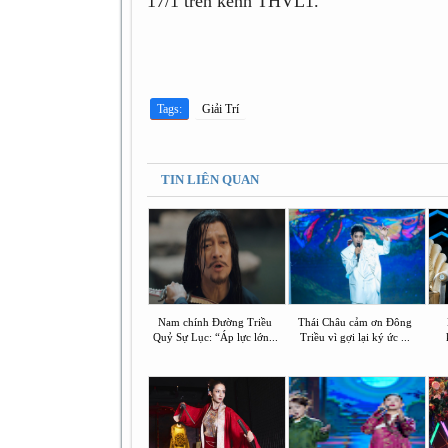
17/1 trên kênh THVL1.
Tags:
Giải Trí
TIN LIÊN QUAN
Nam chính Đường Triều
Thái Châu cảm ơn Đông
Quỷ Sự Lục: “Áp lực lớn...
Triều vì gợi lại ký ức ...