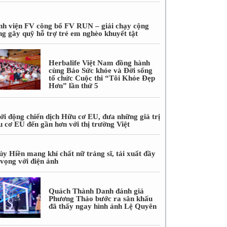
nh viện FV công bố FV RUN – giải chạy cộng
ng gây quỹ hỗ trợ trẻ em nghèo khuyết tật
Herbalife Việt Nam đồng hành
cùng Báo Sức khỏe và Đời sống
tổ chức Cuộc thi “Tôi Khỏe Đẹp
Hơn” lần thứ 5
ởi động chiến dịch Hữu cơ EU, đưa những giá trị
u cơ EU đến gần hơn với thị trường Việt
úy Hiền mang khí chất nữ tráng sĩ, tái xuất đầy
 vọng với điện ảnh
Quách Thành Danh đánh giá
Phương Thảo bước ra sân khấu
đã thấy ngay hình ảnh Lệ Quyên