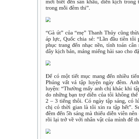
mới biết đến sân khấu, diễn kịch trong
trong mỗi đêm thi”.
“Gà út” của “mẹ” Thanh Thủy cũng thừa 
áp lực, Quốc chia sẻ: “Lần đầu tiên tôi
phục trang đến nhạc nền, tính toán cân
dây kịch bản, mảng miếng hài sao cho đặ
Để có một tiết mục mang đến nhiều tiếng
Phúng vất vả tập luyện ngày đêm. Anh
luyện: “Thường mấy anh chị khác khi tập
do những bạn trợ diễn của tôi không thể
2 – 3 tiếng thôi. Có ngày tập sáng, có 
chị có thời gian là tôi xin ra tập hết”
đêm đến 5h sáng mà thiếu diễn viên nên 
rồi lại trở về với nhân vật của mình để t