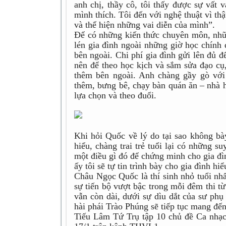
anh chị, thầy cô, tôi thấy được sự vất
mình thích. Tôi đến với nghệ thuật vì t
và thể hiện những vai diễn của mình”.
Để có những kiến thức chuyên môn, nhữ
lén gia đình ngoài những giờ học chính 
bên ngoài. Chi phí gia đình gửi lên đủ 
nên để theo học kịch và sắm sửa đạo cụ,
thêm bên ngoài. Anh chàng gầy gò với 
thêm, bưng bê, chạy bàn quán ăn – nhà 
lựa chọn và theo đuổi.
Khi hỏi Quốc về lý do tại sao không bà
hiểu, chàng trai trẻ tuổi lại có những 
một điều gì đó để chứng minh cho gia đì
ấy tôi sẽ tự tin trình bày cho gia đình h
Châu Ngọc Quốc là thí sinh nhỏ tuổi nh
sự tiến bộ vượt bậc trong mỗi đêm thi 
vẫn còn dài, dưới sự dìu dắt của sư ph
hài phái Trào Phúng sẽ tiếp tục mang đế
Tiếu Lâm Tứ Trụ tập 10 chủ đề Ca nhạc