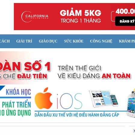
CÁCH
GIẢI TRÍ
GIÁO DỤC
SỨC KHỎE
CÔNG NGHỆ
KHÁM P