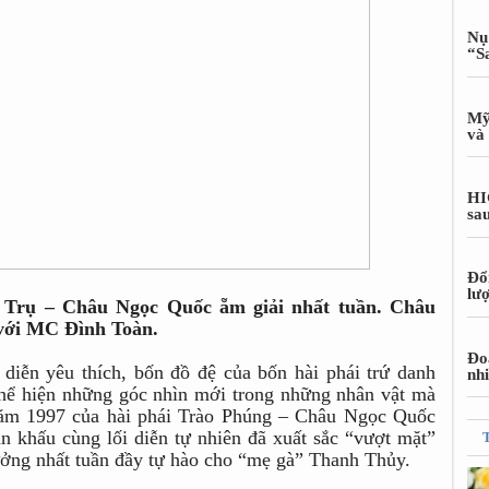
Nụ
“S
Mỹ
và 
HI
sa
Đổ
lư
ứ Trụ – Châu Ngọc Quốc ẵm giải nhất tuần. Châu
 với MC Đình Toàn.
Đoa
diễn yêu thích, bốn đồ đệ của bốn hài phái trứ danh
nh
thể hiện những góc nhìn mới trong những nhân vật mà
 năm 1997 của hài phái Trào Phúng – Châu Ngọc Quốc
n khấu cùng lối diễn tự nhiên đã xuất sắc “vượt mặt”
ưởng nhất tuần đầy tự hào cho “mẹ gà” Thanh Thủy.