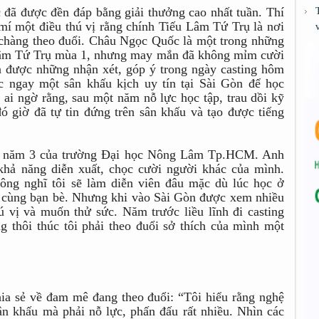
đã được đền đáp bằng giải thưởng cao nhất tuần. Thí
 mí một điều thú vị rằng chính Tiếu Lâm Tứ Trụ là nơi
chàng theo đuổi. Châu Ngọc Quốc là một trong những
u Lâm Tứ Trụ mùa 1, nhưng may mắn đã không mỉm cười
ận được những nhận xét, góp ý trong ngày casting hôm
 ngay một sân khấu kịch uy tín tại Sài Gòn để học
ai ngờ rằng, sau một năm nỗ lực học tập, trau dồi kỹ
ó giờ đã tự tin đứng trên sân khấu và tạo được tiếng
ên năm 3 của trường Đại học Nông Lâm Tp.HCM. Anh
 khả năng diễn xuất, chọc cười người khác của mình.
hông nghĩ tôi sẽ làm diễn viên đâu mặc dù lúc học ở
ệ cùng bạn bè. Nhưng khi vào Sài Gòn được xem nhiều
ú vị và muốn thử sức. Năm trước liều lĩnh đi casting
 thôi thúc tôi phải theo đuổi sở thích của mình một
ia sẻ về đam mê đang theo đuổi: “Tôi hiểu rằng nghệ
ân khấu mà phải nỗ lực, phấn đấu rất nhiều. Nhìn các