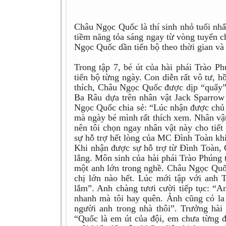
Châu Ngọc Quốc là thí sinh nhỏ tuổi nh
tiềm năng tỏa sáng ngay từ vòng tuyển c
Ngọc Quốc dần tiến bộ theo thời gian và
Trong tập 7, bé út của hài phái Trào 
tiến bộ từng ngày. Con diễn rất vô tư, 
thích, Châu Ngọc Quốc được dịp “quẩy” 
Ba Râu dựa trên nhân vật Jack Sparrow
Ngọc Quốc chia sẻ: “Lúc nhận được chủ 
mà ngày bé mình rất thích xem. Nhân vật
nên tôi chọn ngay nhân vật này cho tiế
sự hỗ trợ hết lòng của MC Đình Toàn khi
Khi nhận được sự hỗ trợ từ Đình Toàn,
lắng. Môn sinh của hài phái Trào Phúng t
một anh lớn trong nghề. Châu Ngọc Quốc
chị lớn nào hết. Lúc mới tập với anh 
lắm”. Anh chàng tươi cười tiếp tục: “An
nhanh mà tôi hay quên. Ảnh cũng có la
người anh trong nhà thôi”. Trưởng hài
“Quốc là em út của đội, em chưa từng đ