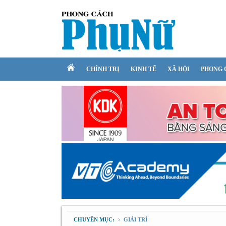
CHÍNH TRỊ
KINH TẾ
XÃ HỘI
PHONG 
CHUYÊN MỤC:
GIẢI TRÍ