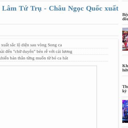
ếu Lâm Tứ Trụ - Châu Ngọc Quốc xuất
Bệ
đồ
xuất sắc lộ diện sau vòng Song ca
ài đến "chữ duyên" bén rễ với cải lương
khiến bản thân từng muốn từ bỏ ca hát
Kh
hữ
Th
kỳ