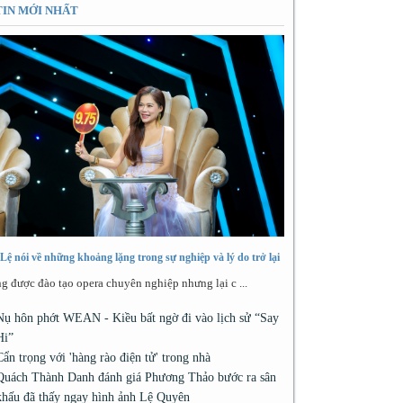
TIN MỚI NHẤT
Lệ nói về những khoảng lặng trong sự nghiệp và lý do trở lại
g được đào tạo opera chuyên nghiệp nhưng lại c ...
Nụ hôn phớt WEAN - Kiều bất ngờ đi vào lịch sử “Say
Hi”
Cẩn trọng với 'hàng rào điện tử' trong nhà
Quách Thành Danh đánh giá Phương Thảo bước ra sân
khấu đã thấy ngay hình ảnh Lệ Quyên