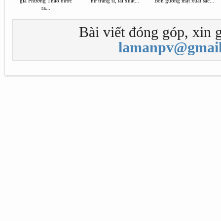
giá Phương Thảo bước
nữ tráng sĩ, tái xuất...
Bốn gương mặt xuất sắc...
ra...
Bài viết đóng góp, xin g
lamanpv@gmail