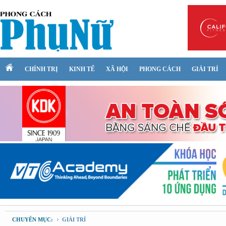
CHÍNH TRỊ
KINH TẾ
XÃ HỘI
PHONG CÁCH
GIẢI TRÍ
CHUYÊN MỤC:
GIẢI TRÍ