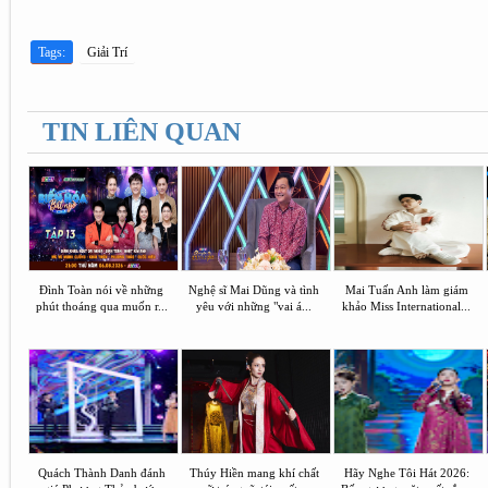
Tags:
Giải Trí
TIN LIÊN QUAN
Đình Toàn nói về những
Nghệ sĩ Mai Dũng và tình
Mai Tuấn Anh làm giám
phút thoáng qua muốn r...
yêu với những "vai á...
khảo Miss International...
Quách Thành Danh đánh
Thúy Hiền mang khí chất
Hãy Nghe Tôi Hát 2026: