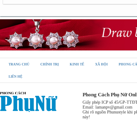
TRANG CHỦ
CHÍNH TRỊ
KINH TẾ
XÃ HỘI
PHONG C
LIÊN HỆ
Phong Cách Phụ Nữ Onl
Giấy phép ICP số 45/GP-TTĐT,
Email:
lamanpv@gmail.com
Ghi rõ nguồn Phunustyle khi ph
này!