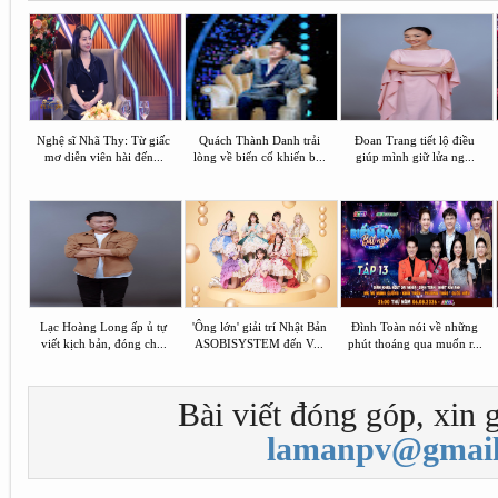
Nghệ sĩ Nhã Thy: Từ giấc
Quách Thành Danh trải
Đoan Trang tiết lộ điều
mơ diễn viên hài đến...
lòng về biến cố khiến b...
giúp mình giữ lửa ng...
Lạc Hoàng Long ấp ủ tự
'Ông lớn' giải trí Nhật Bản
Đình Toàn nói về những
viết kịch bản, đóng ch...
ASOBISYSTEM đến V...
phút thoáng qua muốn r...
Bài viết đóng góp, xin g
lamanpv@gmail