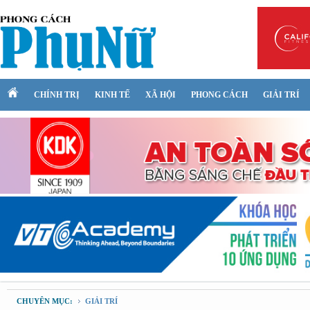
CHÍNH TRỊ
KINH TẾ
XÃ HỘI
PHONG CÁCH
GIẢI TRÍ
CHUYÊN MỤC:
GIẢI TRÍ