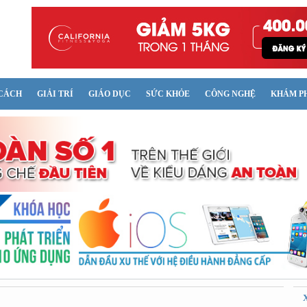
CÁCH
GIẢI TRÍ
GIÁO DỤC
SỨC KHỎE
CÔNG NGHỆ
KHÁM P