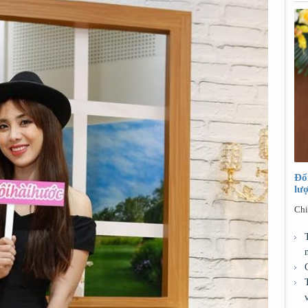
Đổ
lư
Chi