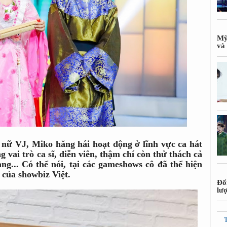
Mỹ
và 
 nữ VJ, Miko hăng hái hoạt động ở lĩnh vực ca hát
 vai trò ca sĩ, diễn viên, thậm chí còn thử thách cả
ang... Có thể nói, tại các gameshows cô đã thể hiện
 của showbiz Việt.
Đổ
lư