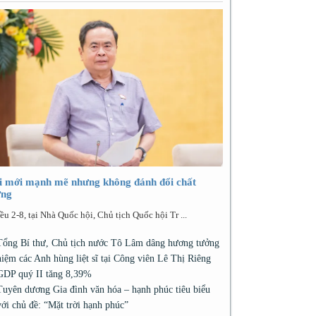
i mới mạnh mẽ nhưng không đánh đổi chất
ợng
ều 2-8, tại Nhà Quốc hội, Chủ tịch Quốc hội Tr ...
Tổng Bí thư, Chủ tịch nước Tô Lâm dâng hương tưởng
niệm các Anh hùng liệt sĩ tại Công viên Lê Thị Riêng
GDP quý II tăng 8,39%
Tuyên dương Gia đình văn hóa – hạnh phúc tiêu biểu
với chủ đề: “Mặt trời hạnh phúc”