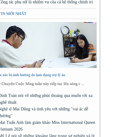
Công tác phụ nữ là nhiệm vụ của cả hệ thống chính trị
TIN MỚI NHẤT
 xúc bị ảnh hưởng do lạm dụng trợ lý ảo
 Chuyện Cuộc Sống tuần này tiếp tục lên sóng c ...
Đình Toàn nói về những phút thoáng qua muốn rời xa
nghệ thuật
Nghệ sĩ Mai Dũng và tình yêu với những "vai ác dễ
thương"
Mai Tuấn Anh làm giám khảo Miss International Queen
Vietnam 2026
Mỹ Lệ nói về những khoảng lặng trong sự nghiệp và lý