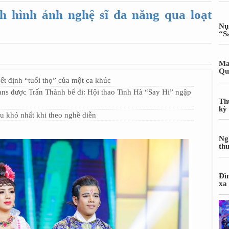
 hình ảnh nghệ sĩ đa năng qua loạt
Nụ
“S
Ma
Qu
ết định “tuổi thọ” của một ca khúc
được Trấn Thành bế đi: Hội thao Tinh Hà “Say Hi” ngập
Th
kỳ
u khó nhất khi theo nghề diễn
Ng
th
Đì
xa