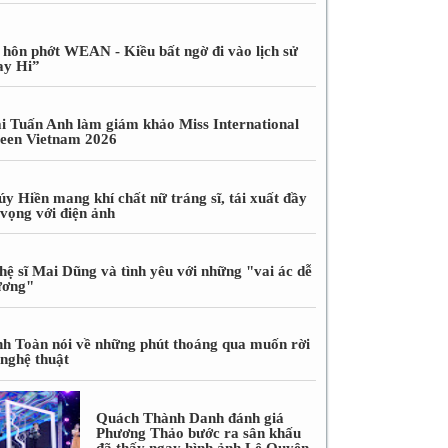
 hôn phớt WEAN - Kiều bất ngờ đi vào lịch sử
ay Hi”
i Tuấn Anh làm giám khảo Miss International
een Vietnam 2026
úy Hiền mang khí chất nữ tráng sĩ, tái xuất đầy
 vọng với điện ảnh
hệ sĩ Mai Dũng và tình yêu với những "vai ác dễ
ương"
nh Toàn nói về những phút thoáng qua muốn rời
 nghệ thuật
Quách Thành Danh đánh giá
Phương Thảo bước ra sân khấu
đã thấy ngay hình ảnh Lệ Quyên