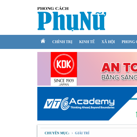
CHÍNH TRỊ
KINH TẾ
XÃ HỘI
PHONG 
CHUYÊN MỤC:
GIẢI TRÍ