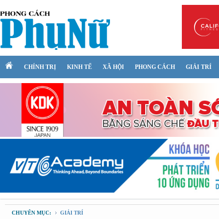
CHÍNH TRỊ
KINH TẾ
XÃ HỘI
PHONG CÁCH
GIẢI TRÍ
CHUYÊN MỤC:
GIẢI TRÍ