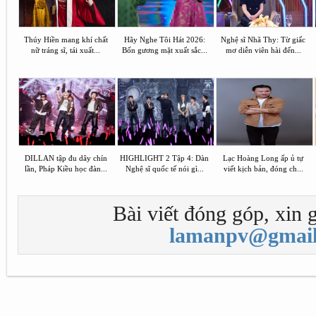
Thúy Hiền mang khí chất
Hãy Nghe Tôi Hát 2026:
Nghệ sĩ Nhã Thy: Từ giấc
nữ tráng sĩ, tái xuất...
Bốn gương mặt xuất sắc...
mơ diễn viên hài đến...
DILLAN tập đu dây chín
HIGHLIGHT 2 Tập 4: Dàn
Lạc Hoàng Long ấp ủ tự
lần, Pháp Kiều học đàn...
Nghệ sĩ quốc tế nói gì...
viết kịch bản, đóng ch...
Bài viết đóng góp, xin g
lamanpv@gmail