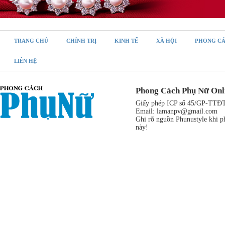
TRANG CHỦ
CHÍNH TRỊ
KINH TẾ
XÃ HỘI
PHONG C
LIÊN HỆ
Phong Cách Phụ Nữ Onl
Giấy phép ICP số 45/GP-TTĐT,
Email:
lamanpv@gmail.com
Ghi rõ nguồn Phunustyle khi ph
này!