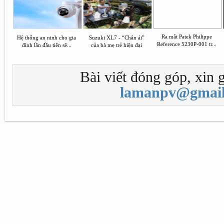
Ra mắt Patek Philippe
Hệ thống an ninh cho gia
Suzuki XL7 - “Chân ái”
Reference 5230P-001 tr...
đình lần đầu tiên sẽ...
của bà mẹ trẻ hiện đại
Bài viết đóng góp, xin g
lamanpv@gmail