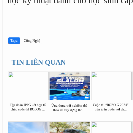
học kỹ thuật dành cho học sinh cấp
Tags:
Công Nghệ
TIN LIÊN QUAN
Tập đoàn IPPG kết hợp tổ
Cuộc thi “ROBO G 2024”
Ứng dụng trải nghiệm thể
chức cuộc thi ROBOG ...
trên toàn quốc với ch...
thao để xây dựng thó...