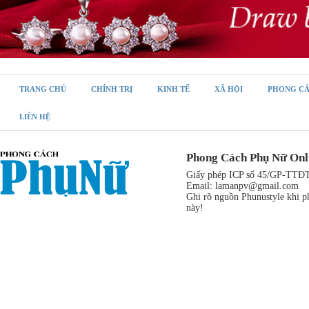
TRANG CHỦ
CHÍNH TRỊ
KINH TẾ
XÃ HỘI
PHONG C
LIÊN HỆ
Phong Cách Phụ Nữ Onl
Giấy phép ICP số 45/GP-TTĐT,
Email:
lamanpv@gmail.com
Ghi rõ nguồn Phunustyle khi ph
này!