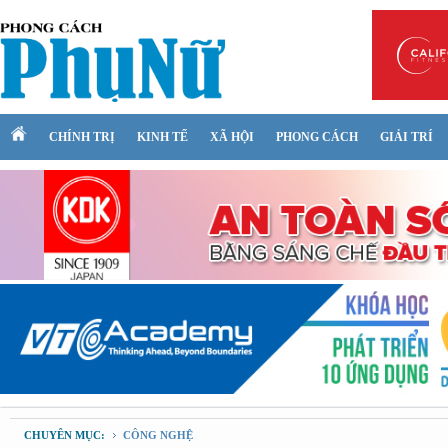
CHÍNH TRỊ
KINH TẾ
XÃ HỘI
PHONG CÁCH
GIẢI TRÍ
CHUYÊN MỤC:
CÔNG NGHỆ