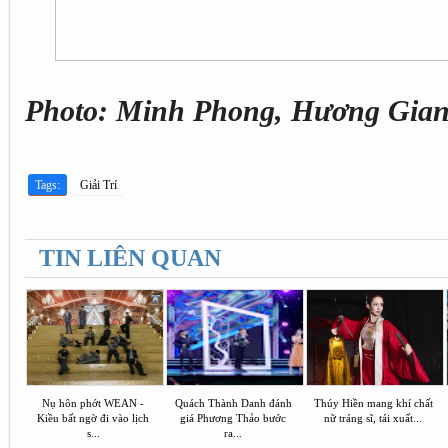
Photo: Minh Phong, Hương Gia
Tags:
Giải Trí
TIN LIÊN QUAN
Nụ hôn phớt WEAN -
Quách Thành Danh đánh
Thúy Hiền mang khí chất
Kiều bất ngờ đi vào lịch
giá Phương Thảo bước
nữ tráng sĩ, tái xuất...
s...
ra...