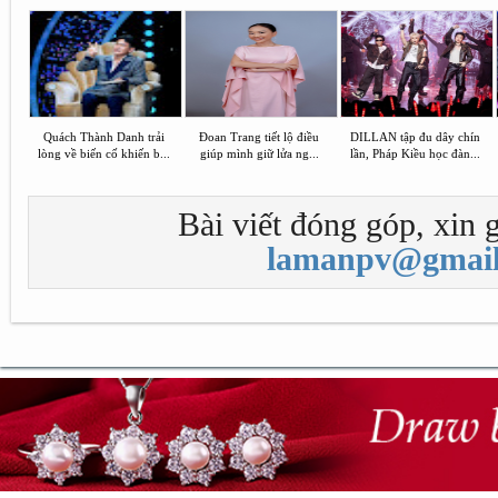
Quách Thành Danh trải
Đoan Trang tiết lộ điều
DILLAN tập đu dây chín
lòng về biến cố khiến b...
giúp mình giữ lửa ng...
lần, Pháp Kiều học đàn...
Bài viết đóng góp, xin g
lamanpv@gmail