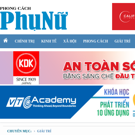
CHÍNH TRỊ
KINH TẾ
XÃ HỘI
PHONG CÁCH
GIẢI TRÍ
CHUYÊN MỤC:
GIẢI TRÍ