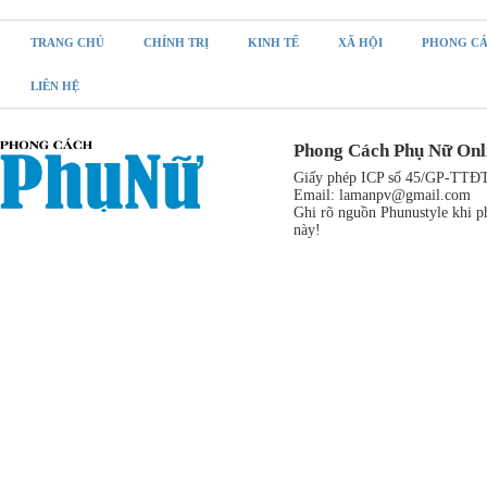
TRANG CHỦ
CHÍNH TRỊ
KINH TẾ
XÃ HỘI
PHONG C
LIÊN HỆ
Phong Cách Phụ Nữ Onl
Giấy phép ICP số 45/GP-TTĐT,
Email:
lamanpv@gmail.com
Ghi rõ nguồn Phunustyle khi ph
này!