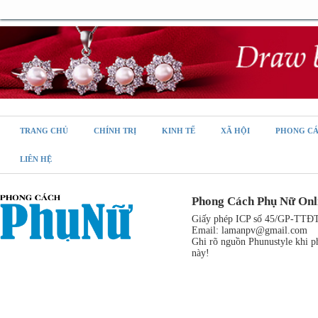
TRANG CHỦ
CHÍNH TRỊ
KINH TẾ
XÃ HỘI
PHONG C
LIÊN HỆ
Phong Cách Phụ Nữ Onl
Giấy phép ICP số 45/GP-TTĐT,
Email:
lamanpv@gmail.com
Ghi rõ nguồn Phunustyle khi ph
này!