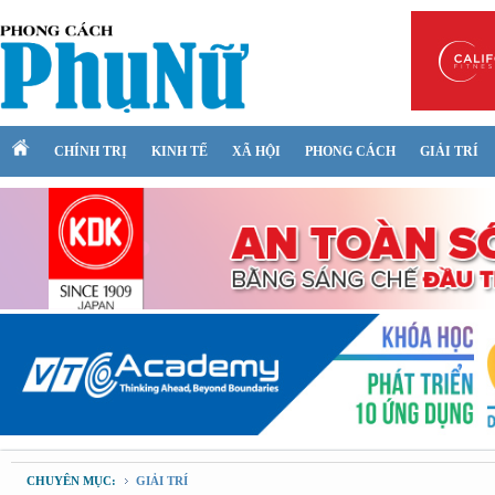
CHÍNH TRỊ
KINH TẾ
XÃ HỘI
PHONG CÁCH
GIẢI TRÍ
CHUYÊN MỤC:
GIẢI TRÍ