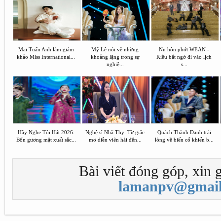
Mai Tuấn Anh làm giám
Mỹ Lệ nói về những
Nụ hôn phớt WEAN -
khảo Miss International...
khoảng lặng trong sự
Kiều bất ngờ đi vào lịch
nghiệ...
s...
Hãy Nghe Tôi Hát 2026:
Nghệ sĩ Nhã Thy: Từ giấc
Quách Thành Danh trải
Bốn gương mặt xuất sắc...
mơ diễn viên hài đến...
lòng về biến cố khiến b...
Bài viết đóng góp, xin g
lamanpv@gmail