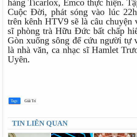
hàng Ticarlox, Emco thực hiện. T
Cuộc Đời, phát sóng vào lúc 22
trên kênh HTV9 sẽ là câu chuyện 
sĩ phòng trà Hữu Đức bất chấp hi
Gòn xuống sông để cứu người tự v
là nhà văn, ca nhạc sĩ Hamlet Tr
Uyên.
Tags:
Giải Trí
TIN LIÊN QUAN