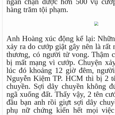
ngăn chặn được hơn 500 vụ cướp
hàng trăm tội phạm.
Anh Hoàng xúc động kể lại: Những
xảy ra do cướp giật gây nên là rất 
thương, có người tử vong. Thậm c
bị mất mạng vì cướp. Chuyện xảy
lúc đó khoảng 12 giờ đêm, người
Nguyễn Kiệm TP. HCM thì bị 2 tê
chuyền. Sợi dây chuyền không đ
ngã xuống đất. Thấy vậy, 2 tên c
đầu bạn anh rồi giựt sợi dây chu
phụ nữ chứng kiến hết mọi việc