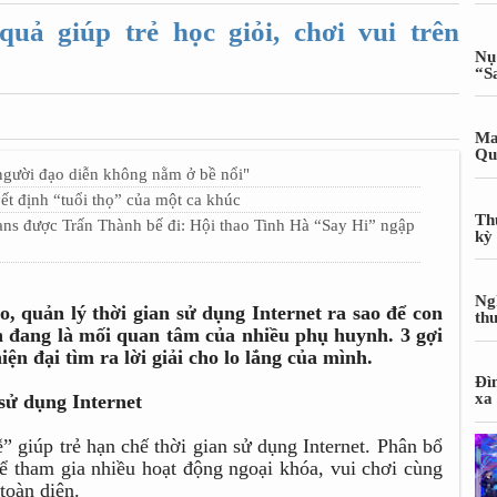
ả giúp trẻ học giỏi, chơi vui trên
Nụ
“S
Ma
Qu
người đạo diễn không nằm ở bề nổi"
ết định “tuổi thọ” của một ca khúc
Th
được Trấn Thành bế đi: Hội thao Tinh Hà “Say Hi” ngập
kỳ
Ng
 quản lý thời gian sử dụng Internet ra sao để con
th
hần đang là mối quan tâm của nhiều phụ huynh. 3 gợi
ện đại tìm ra lời giải cho lo lắng của mình.
Đì
xa
 sử dụng Internet
 giúp trẻ hạn chế thời gian sử dụng Internet. Phân bổ
thể tham gia nhiều hoạt động ngoại khóa, vui chơi cùng
toàn diện.