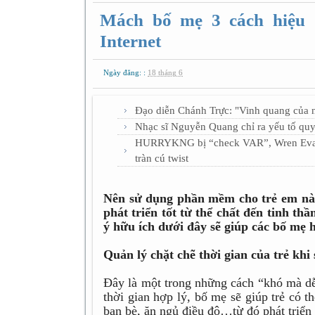
Mách bố mẹ 3 cách hiệu qu
Internet
Ngày đăng: :
18 tháng 6
Đạo diễn Chánh Trực: "Vinh quang của 
Nhạc sĩ Nguyễn Quang chỉ ra yếu tố quy
HURRYKNG bị “check VAR”, Wren Evans 
tràn cú twist
Nên sử dụng phần mềm cho trẻ em nào,
phát triển tốt từ thể chất đến tinh t
ý hữu ích dưới đây sẽ giúp các bố mẹ hi
Quản lý chặt chẽ thời gian của trẻ khi
Đây là một trong những cách “khó mà dễ”
thời gian hợp lý, bố mẹ sẽ giúp trẻ có 
bạn bè, ăn ngủ điều độ…từ đó phát triển 