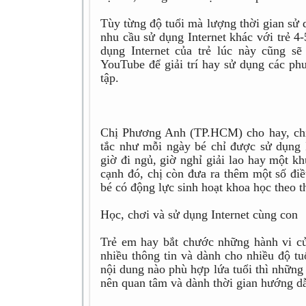
Tùy từng độ tuổi mà lượng thời gian sử 
nhu cầu sử dụng Internet khác với trẻ 4-
dụng Internet của trẻ lúc này cũng s
YouTube để giải trí hay sử dụng các phư
tập.
Chị Phương Anh (TP.HCM) cho hay, chị 
tắc như mỗi ngày bé chỉ được sử dụng In
giờ đi ngủ, giờ nghỉ giải lao hay một k
cạnh đó, chị còn đưa ra thêm một số đi
bé có động lực sinh hoạt khoa học theo t
Học, chơi và sử dụng Internet cùng con
Trẻ em hay bắt chước những hành vi của
nhiều thông tin và dành cho nhiều độ t
nội dung nào phù hợp lứa tuổi thì những
nên quan tâm và dành thời gian hướng dẫ