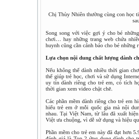
Chị Thùy Nhiên thường cùng con học ti
sa
Song song với việc gợi ý cho bé những n
chơi… hay những trang web chứa nhiều 
huynh cũng cần cảnh báo cho bé những rủi
Lựa chọn nội dung chất lượng dành ch
Nếu không thể dành nhiều thời gian chơ
thể giúp trẻ học, chơi và sử dụng Inter
uy tín dành riêng cho trẻ em, có tích 
thời gian xem video chặt chẽ.
Các phần mềm dành riêng cho trẻ em hiệ
hiếu trẻ em ở mỗi quốc gia mà nội du
nhau. Tại Việt Nam, từ lâu đã xuất hi
Việt ưa chuộng, vì dễ sử dụng và hiệu qu
Phần mềm cho trẻ em này đã đạt hơn 5.9 t
đánh giá là Top 2 ứng dụng dành cho tr