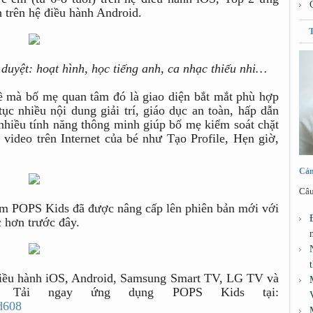
 trên hệ điều hành Android.
uyệt: hoạt hình, học tiếng anh, ca nhạc thiếu nhi…
ề mà bố mẹ quan tâm đó là giao diện bắt mắt phù hợp
 tục nhiều nội dung giải trí, giáo dục an toàn, hấp dẫn
; nhiều tính năng thông minh giúp bố mẹ kiểm soát chặt
video trên Internet của bé như Tạo Profile, Hẹn giờ,
Cảm
Câu
em POPS Kids đã được nâng cấp lên phiên bản mới với
c hơn trước đây.
 điều hành iOS, Android, Samsung Smart TV, LG TV và
 Tải ngay ứng dụng POPS Kids tại:
bd608