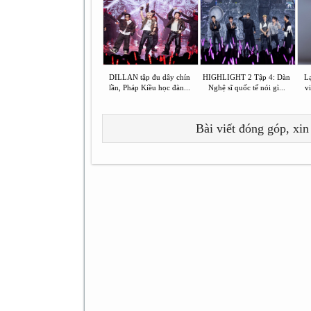
DILLAN tập đu dây chín
HIGHLIGHT 2 Tập 4: Dàn
L
lần, Pháp Kiều học đàn...
Nghệ sĩ quốc tế nói gì...
vi
Bài viết đóng góp, xin