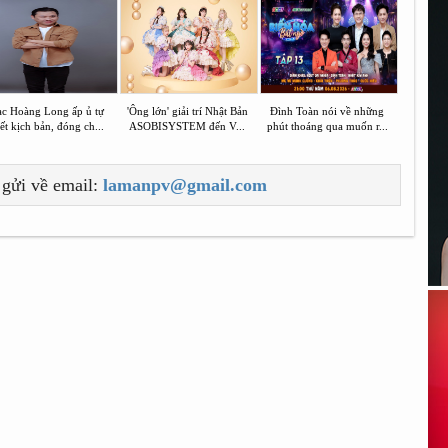
ạc Hoàng Long ấp ủ tự
'Ông lớn' giải trí Nhật Bản
Đình Toàn nói về những
ết kịch bản, đóng ch...
ASOBISYSTEM đến V...
phút thoáng qua muốn r...
 gửi về email:
lamanpv@gmail.com