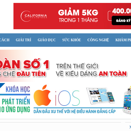
CÁCH
GIẢI TRÍ
GIÁO DỤC
SỨC KHỎE
CÔNG NGHỆ
KHÁM P