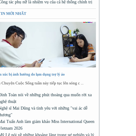
Công tác phụ nữ là nhiệm vụ của cả hệ thống chính trị
TIN MỚI NHẤT
 xúc bị ảnh hưởng do lạm dụng trợ lý ảo
 Chuyện Cuộc Sống tuần này tiếp tục lên sóng c ...
Đình Toàn nói về những phút thoáng qua muốn rời xa
nghệ thuật
Nghệ sĩ Mai Dũng và tình yêu với những "vai ác dễ
thương"
Mai Tuấn Anh làm giám khảo Miss International Queen
Vietnam 2026
Mỹ Lệ nói về những khoảng lặng trong sự nghiệp và lý