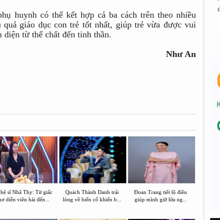
 phụ huynh có thể kết hợp cả ba cách trên theo nhiều
quả giáo dục con trẻ tốt nhất, giúp trẻ vừa được vui
 diện từ thể chất đến tinh thần.
Như An
hệ sĩ Nhã Thy: Từ giấc
Quách Thành Danh trải
Đoan Trang tiết lộ điều
ơ diễn viên hài đến...
lòng về biến cố khiến b...
giúp mình giữ lửa ng...