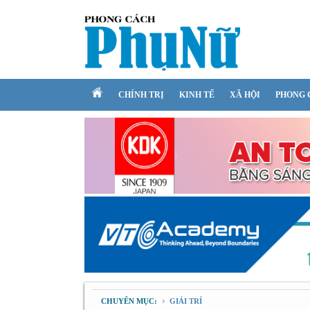
CHÍNH TRỊ
KINH TẾ
XÃ HỘI
PHONG 
CHUYÊN MỤC:
GIẢI TRÍ