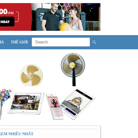
HÁ
THẾ GIỚI
XEM NHIỀU NHẤT