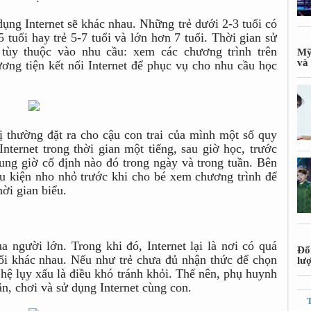
dụng Internet sẽ khác nhau. Những trẻ dưới 2-3 tuổi có
5 tuổi hay trẻ 5-7 tuổi và lớn hơn 7 tuổi. Thời gian sử
ẽ tùy thuộc vào nhu cầu: xem các chương trình trên
Mỹ
và 
ơng tiện kết nối Internet để phục vụ cho nhu cầu học
thường đặt ra cho cậu con trai của mình một số quy
ternet trong thời gian một tiếng, sau giờ học, trước
hung giờ cố định nào đó trong ngày và trong tuần. Bên
ều kiện nho nhỏ trước khi cho bé xem chương trình để
hời gian biểu.
 người lớn. Trong khi đó, Internet lại là nơi có quá
Đổ
uổi khác nhau. Nếu như trẻ chưa đủ nhận thức để chọn
lư
 hệ lụy xấu là điều khó tránh khỏi. Thế nên, phụ huynh
n, chơi và sử dụng Internet cùng con.