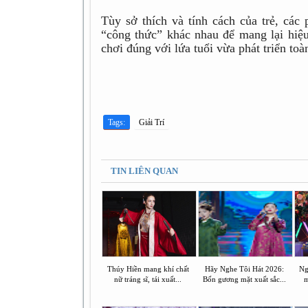
Tùy sở thích và tính cách của trẻ, các
“công thức” khác nhau để mang lại hiệu 
chơi đúng với lứa tuổi vừa phát triển toàn
Tags:
Giải Trí
TIN LIÊN QUAN
Thúy Hiền mang khí chất
Hãy Nghe Tôi Hát 2026:
Ng
nữ tráng sĩ, tái xuất...
Bốn gương mặt xuất sắc...
m