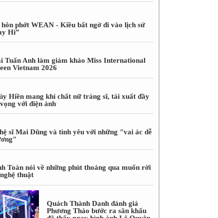
 hôn phớt WEAN - Kiều bất ngờ đi vào lịch sử
ay Hi”
i Tuấn Anh làm giám khảo Miss International
een Vietnam 2026
úy Hiền mang khí chất nữ tráng sĩ, tái xuất đầy
 vọng với điện ảnh
hệ sĩ Mai Dũng và tình yêu với những "vai ác dễ
ương"
nh Toàn nói về những phút thoáng qua muốn rời
 nghệ thuật
Quách Thành Danh đánh giá
Phương Thảo bước ra sân khấu
đã thấy ngay hình ảnh Lệ Quyên