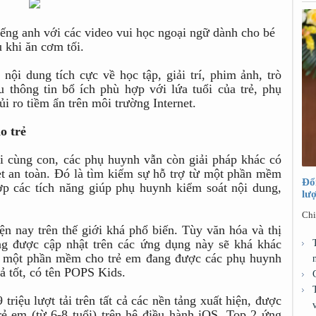
ếng anh với các video vui học ngoại ngữ dành cho bé
u khi ăn cơm tối.
ội dung tích cực về học tập, giải trí, phim ảnh, trò
thông tin bổ ích phù hợp với lứa tuổi của trẻ, phụ
 ro tiềm ẩn trên môi trường Internet.
o trẻ
i cùng con, các phụ huynh vẫn còn giải pháp khác có
net an toàn. Đó là tìm kiếm sự hỗ trợ từ một phần mềm
Đổ
hợp các tích năng giúp phụ huynh kiểm soát nội dung,
lư
Chi
n nay trên thế giới khá phổ biến. Tùy văn hóa và thị
ng được cập nhật trên các ứng dụng này sẽ khá khác
ện một phần mềm cho trẻ em đang được các phụ huynh
ả tốt, có tên POPS Kids.
riệu lượt tải trên tất cả các nền tảng xuất hiện, được
ẻ em (từ 6-8 tuổi) trên hệ điều hành iOS, Top 2 ứng