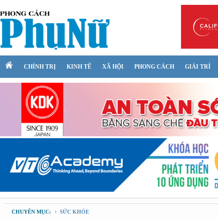
CHÍNH TRỊ
KINH TẾ
XÃ HỘI
PHONG CÁCH
GIẢI TRÍ
CHUYÊN MỤC:
SỨC KHỎE