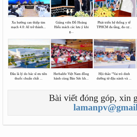
Xu hướng can thiệp tim
Giảng viên Đỗ Hoàng
Phát triển hệ thống y tế
mạch 4.0: AI trở thành...
Hiếu mách các lưu ý khi
TPHCM đa tầng, đa cự...
g...
Đâu là lý do bác sĩ ưu tiên
Herbalife Việt Nam đồng
Hội thảo “Vai trò dinh
thuốc chuẩn chất ...
hành cùng Báo Sức kh...
dưỡng từ đậu nành và ...
Bài viết đóng góp, xin g
lamanpv@gmail