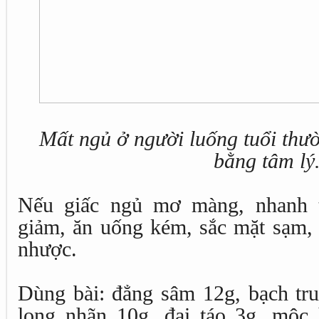
Mất ngủ ở người luống tuổi thườ
bằng tâm lý
Nếu giấc ngủ mơ màng, nhanh tỉ
giảm, ăn uống kém, sắc mặt sạm, 
nhược.
Dùng bài: đẳng sâm 12g, bạch tru
long nhãn 10g, đại táo 3g, mộc