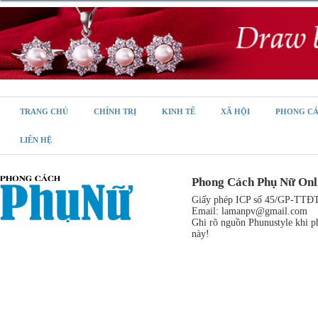
TRANG CHỦ
CHÍNH TRỊ
KINH TẾ
XÃ HỘI
PHONG C
LIÊN HỆ
Phong Cách Phụ Nữ Onl
Giấy phép ICP số 45/GP-TTĐT,
Email:
lamanpv@gmail.com
Ghi rõ nguồn Phunustyle khi ph
này!