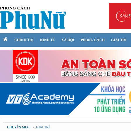
CHÍNH TRỊ
KINH TẾ
XÃ HỘI
PHONG CÁCH
GIẢI TRÍ
CHUYÊN MỤC:
GIẢI TRÍ