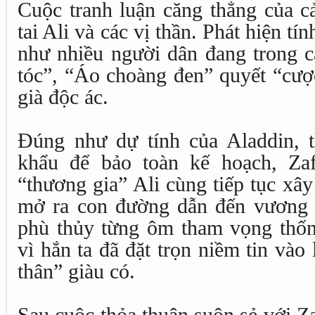
Cuộc tranh luận căng thẳng của c
tai Ali và các vị thần. Phát hiện t
như nhiều người dân đang trong c
tóc”, “Áo choàng đen” quyết “cượ
già độc ác.
Đúng như dự tính của Aladdin, th
khẩu để bảo toàn kế hoạch, Zaf
“thương gia” Ali cùng tiếp tục xâ
mở ra con đường dẫn đến vương 
phù thủy từng ôm tham vọng thống
vì hắn ta đã đặt trọn niềm tin vào
thân” giàu có.