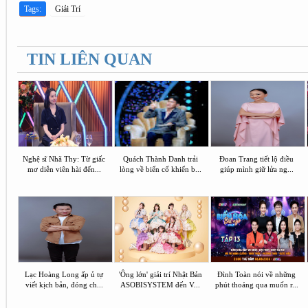
Tags:
Giải Trí
TIN LIÊN QUAN
Nghệ sĩ Nhã Thy: Từ giấc
Quách Thành Danh trải
Đoan Trang tiết lộ điều
mơ diễn viên hài đến...
lòng về biến cố khiến b...
giúp mình giữ lửa ng...
Lạc Hoàng Long ấp ủ tự
'Ông lớn' giải trí Nhật Bản
Đình Toàn nói về những
viết kịch bản, đóng ch...
ASOBISYSTEM đến V...
phút thoáng qua muốn r...