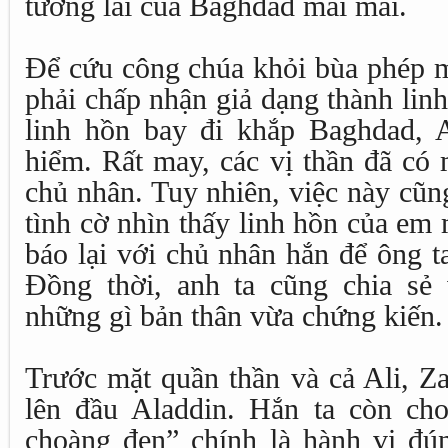
tương lai của Baghdad mãi mãi.
Để cứu công chúa khỏi bùa phép m
phải chấp nhận giả dạng thành lin
linh hồn bay đi khắp Baghdad, 
hiểm. Rất may, các vị thần đã có 
chủ nhân. Tuy nhiên, việc này cũn
tình cờ nhìn thấy linh hồn của em
báo lại với chủ nhân hắn để ông t
Đồng thời, anh ta cũng chia sẻ
những gì bản thân vừa chứng kiến.
Trước mặt quần thần và cả Ali, Za
lên đầu Aladdin. Hắn ta còn ch
choàng đen” chính là hành vi đú