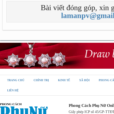
Bài viết đóng góp, xin g
lamanpv@gmail
TRANG CHỦ
CHÍNH TRỊ
KINH TẾ
XÃ HỘI
PHONG C
LIÊN HỆ
Phong Cách Phụ Nữ Onl
Giấy phép ICP số 45/GP-TTĐT,