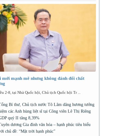
i mới mạnh mẽ nhưng không đánh đổi chất
ợng
ều 2-8, tại Nhà Quốc hội, Chủ tịch Quốc hội Tr ...
Tổng Bí thư, Chủ tịch nước Tô Lâm dâng hương tưởng
niệm các Anh hùng liệt sĩ tại Công viên Lê Thị Riêng
GDP quý II tăng 8,39%
Tuyên dương Gia đình văn hóa – hạnh phúc tiêu biểu
với chủ đề: “Mặt trời hạnh phúc”