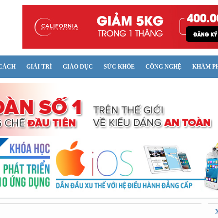
CÁCH
GIẢI TRÍ
GIÁO DỤC
SỨC KHỎE
CÔNG NGHỆ
KHÁM P