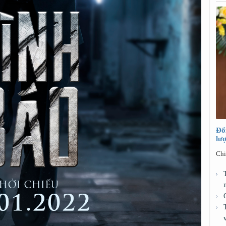
Đổ
lư
Chi