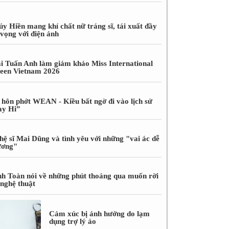
úy Hiền mang khí chất nữ tráng sĩ, tái xuất đầy
 vọng với điện ảnh
i Tuấn Anh làm giám khảo Miss International
een Vietnam 2026
 hôn phớt WEAN - Kiều bất ngờ đi vào lịch sử
ay Hi”
hệ sĩ Mai Dũng và tình yêu với những "vai ác dễ
ương"
nh Toàn nói về những phút thoáng qua muốn rời
 nghệ thuật
Cảm xúc bị ảnh hưởng do lạm
dụng trợ lý ảo