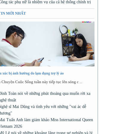
Công tác phụ nữ là nhiệm vụ của cả hệ thống chính trị
TIN MỚI NHẤT
 xúc bị ảnh hưởng do lạm dụng trợ lý ảo
 Chuyện Cuộc Sống tuần này tiếp tục lên sóng c ...
Đình Toàn nói về những phút thoáng qua muốn rời xa
nghệ thuật
Nghệ sĩ Mai Dũng và tình yêu với những "vai ác dễ
thương"
Mai Tuấn Anh làm giám khảo Miss International Queen
Vietnam 2026
Mỹ Lệ nói về những khoảng lặng trong sự nghiệp và lý