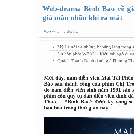
Web-drama Bình Báo về gi
giả mãn nhãn khi ra mắt
Ngày đăng: :
08 tháng 1
Mỹ Lệ nói về những khoảng lặng trong sự
Nụ hôn phớt WEAN - Kiều bất ngờ đi vào
Quách Thành Danh đánh giá Phương Thả
Mới đây, nam diễn viên Mai Tài Phến
Báo sau thành công của phim Chị Trợ
do nam diễn viên sinh năm 1991 sản x
phim còn quy tụ dàn diễn viên đình 
Thảo,… “Bình Báo” được kỳ vọng sẽ
bão hòa trong thời gian này.