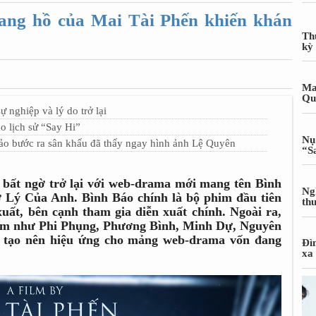
ang hồ của Mai Tài Phến khiến khán
Th
kỳ
Ma
Qu
 nghiệp và lý do trở lại
 lịch sử “Say Hi”
Nụ
o bước ra sân khấu đã thấy ngay hình ảnh Lệ Quyên
“S
 bất ngờ trở lại với web-drama mới mang tên Bình
Ng
 Lý Của Anh. Bình Báo chính là bộ phim đầu tiên
th
uất, bên cạnh tham gia diễn xuất chính. Ngoài ra,
đám như Phi Phụng, Phương Bình, Minh Dự, Nguyên
 tạo nên hiệu ứng cho mảng web-drama vốn đang
Đì
xa