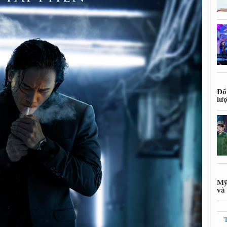
Đổ
lư
Mỹ
và 