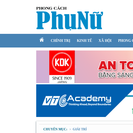
CHÍNH TRỊ
KINH TẾ
XÃ HỘI
PHONG 
CHUYÊN MỤC:
GIẢI TRÍ