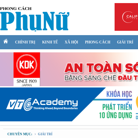
CHÍNH TRỊ
KINH TẾ
XÃ HỘI
PHONG CÁCH
GIẢI TRÍ
CHUYÊN MỤC:
GIẢI TRÍ