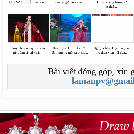
Quỷ Sự Lục: “Áp lực lớn...
Triều vì gợi lại ký ức ...
khoảng lặng trong sự
nghiệ...
Thúy Hiền mang khí chất
Hãy Nghe Tôi Hát 2026:
Nghệ sĩ Nhã Thy: Từ giấc
nữ tráng sĩ, tái xuất...
Bốn gương mặt xuất sắc...
mơ diễn viên hài đến...
Bài viết đóng góp, xin g
lamanpv@gmail