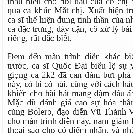
thấu hiểu cho nỗi đau của cô chị
qua ca khúc Mắt chị. Xuất hiện tr
ca sĩ thể hiện đúng tinh thần của n
ca đặc trưng, dày dặn, cô xử lý bài
riêng, rất đặc biệt.
Đem đến màn trình diễn khác biệ
trước, ca sĩ Quốc Đại biểu lộ sự 
giọng ca 2k2 đã can đảm bứt phá 
này, có bi có hài, cùng với cách 
khiến cho bài hát mang đậm dấu ấn r
Mặc dù đánh giá cao sự hóa thâ
cùng Bolero, đạo diễn Vũ Thành V
cho màn trình diễn này, nam giám 
thoại sao cho có điểm nhấn, và nh