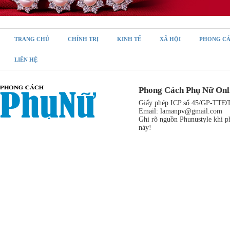
TRANG CHỦ
CHÍNH TRỊ
KINH TẾ
XÃ HỘI
PHONG C
LIÊN HỆ
Phong Cách Phụ Nữ Onl
Giấy phép ICP số 45/GP-TTĐT,
Email:
lamanpv@gmail.com
Ghi rõ nguồn Phunustyle khi ph
này!