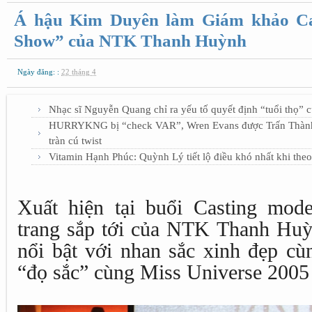
Á hậu Kim Duyên làm Giám khảo Cas
Show” của NTK Thanh Huỳnh
Ngày đăng: :
22 tháng 4
Nhạc sĩ Nguyễn Quang chỉ ra yếu tố quyết định “tuổi thọ” 
HURRYKNG bị “check VAR”, Wren Evans được Trấn Thành b
tràn cú twist
Vitamin Hạnh Phúc: Quỳnh Lý tiết lộ điều khó nhất khi the
Xuất hiện tại buổi Casting mod
trang sắp tới của NTK Thanh Hu
nổi bật với nhan sắc xinh đẹp cùn
“đọ sắc” cùng Miss Universe 2005