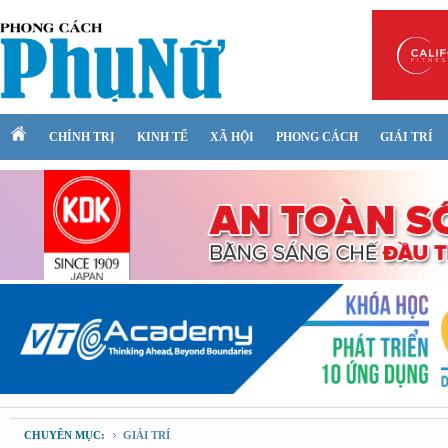
CHÍNH TRỊ
KINH TẾ
XÃ HỘI
PHONG CÁCH
GIẢI TRÍ
CHUYÊN MỤC:
GIẢI TRÍ