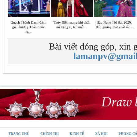
Quách Thành Danh đánh
Thúy Hiền mang khí chất
Hãy Nghe Tôi Hát 2026:
giá Phương Thảo bước
nữ tráng sĩ, tái xuất...
Bốn gương mặt xuất sắc...
ra...
Bài viết đóng góp, xin g
lamanpv@gmail
TRANG CHỦ
CHÍNH TRỊ
KINH TẾ
XÃ HỘI
PHONG C