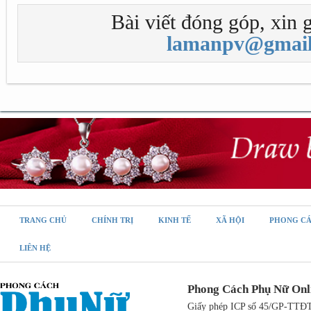
Bài viết đóng góp, xin g
lamanpv@gmail
TRANG CHỦ
CHÍNH TRỊ
KINH TẾ
XÃ HỘI
PHONG C
LIÊN HỆ
Phong Cách Phụ Nữ Onl
Giấy phép ICP số 45/GP-TTĐT,