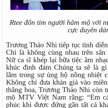
Rtee đốn tim người hâm mộ với nụ
cực duyên dá
Trương Thảo Nhi tiếp tục tình diễn 
Chỉ là không cùng nhau trên sâ
Nữ ca sĩ khép lại bữa tiệc âm nhạ
khúc đình đám Chúng ta sẽ là g
lắm trong sự ủng hộ nồng nhiệt c
Không chỉ đưa khán giả vào miề
thăng hoa, Trương Thảo Nhi còn t
mộ MTV Việt Nam rằng: “Em cả
phúc khi được đứng gần tất cả kh