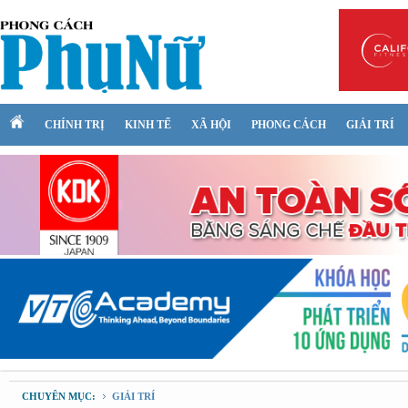
CHÍNH TRỊ
KINH TẾ
XÃ HỘI
PHONG CÁCH
GIẢI TRÍ
CHUYÊN MỤC:
GIẢI TRÍ