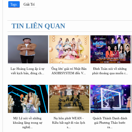
Tags:
Giải Trí
TIN LIÊN QUAN
Lạc Hoàng Long ấp ủ tự
'Ông lớn' giải trí Nhật Bản
Đình Toàn nói về những
viết kịch bản, đóng ch...
ASOBISYSTEM đến V...
phút thoáng qua muốn r...
Mỹ Lệ nói về những
Nụ hôn phớt WEAN -
Quách Thành Danh đánh
khoảng lặng trong sự
Kiều bất ngờ đi vào lịch
giá Phương Thảo bước
nghiệ...
s...
ra...