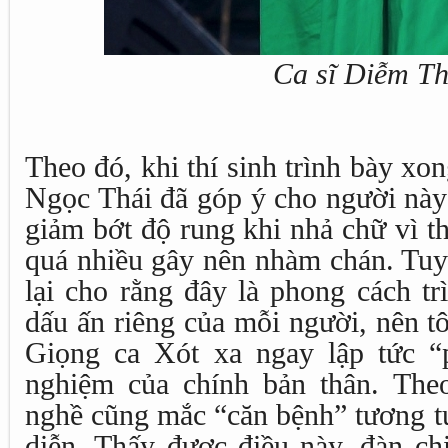
Ca sĩ Diễm T
Theo đó, khi thí sinh trình bày xo
Ngọc Thái đã góp ý cho người này
giảm bớt độ rung khi nhả chữ vì t
quá nhiều gây nên nhàm chán. Tuy
lại cho rằng đây là phong cách tr
dấu ấn riêng của mỗi người, nên t
Giọng ca Xót xa ngay lập tức “
nghiệm của chính bản thân. The
nghề cũng mắc “căn bệnh” tương tự
diễn. Thấy được điều này, đàn c