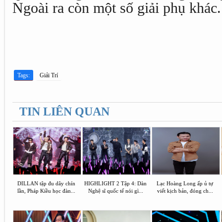
Ngoài ra còn một số giải phụ khác.
Tags:
Giải Trí
TIN LIÊN QUAN
DILLAN tập đu dây chín
HIGHLIGHT 2 Tập 4: Dàn
Lạc Hoàng Long ấp ủ tự
lần, Pháp Kiều học đàn...
Nghệ sĩ quốc tế nói gì...
viết kịch bản, đóng ch...