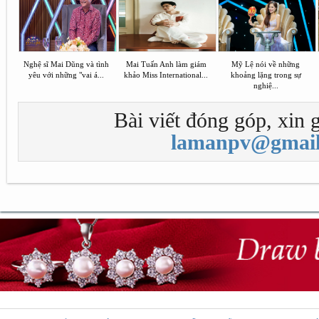
Nghệ sĩ Mai Dũng và tình
Mai Tuấn Anh làm giám
Mỹ Lệ nói về những
yêu với những "vai á...
khảo Miss International...
khoảng lặng trong sự
nghiệ...
Bài viết đóng góp, xin g
lamanpv@gmail