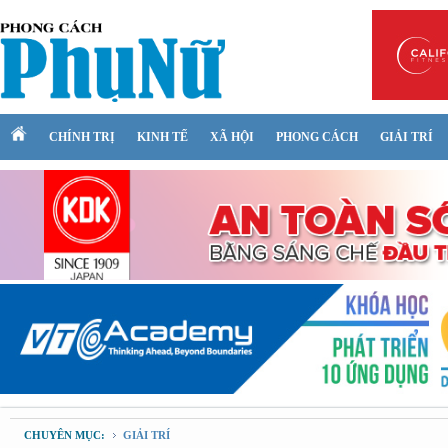
CHÍNH TRỊ
KINH TẾ
XÃ HỘI
PHONG CÁCH
GIẢI TRÍ
CHUYÊN MỤC:
GIẢI TRÍ