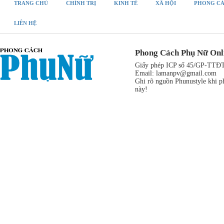
TRANG CHỦ
CHÍNH TRỊ
KINH TẾ
XÃ HỘI
PHONG C
LIÊN HỆ
Phong Cách Phụ Nữ Onl
Giấy phép ICP số 45/GP-TTĐT,
Email:
lamanpv@gmail.com
Ghi rõ nguồn Phunustyle khi ph
này!