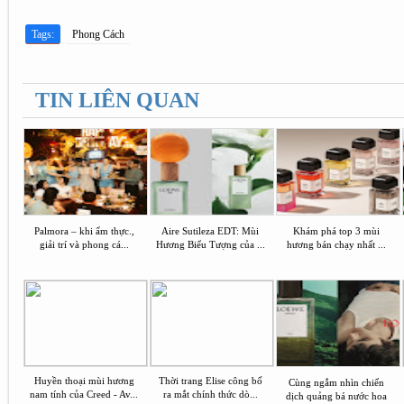
Tags:
Phong Cách
TIN LIÊN QUAN
Palmora – khi ẩm thực.,
Aire Sutileza EDT: Mùi
Khám phá top 3 mùi
giải trí và phong cá...
Hương Biểu Tượng của ...
hương bán chạy nhất ...
Huyền thoại mùi hương
Thời trang Elise công bố
Cùng ngắm nhìn chiến
nam tính của Creed - Av...
ra mắt chính thức dò...
dịch quảng bá nước hoa