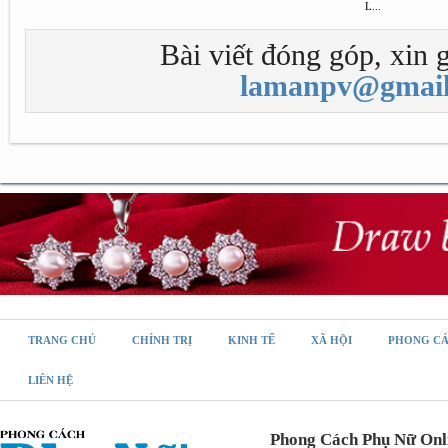
L...
Bài viết đóng góp, xin g
lamanpv@gmail
TRANG CHỦ
CHÍNH TRỊ
KINH TẾ
XÃ HỘI
PHONG C
LIÊN HỆ
Phong Cách Phụ Nữ Onl