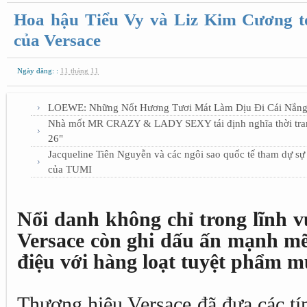
Hoa hậu Tiểu Vy và Liz Kim Cương tỏ
của Versace
Ngày đăng: :
11 tháng 11
LOEWE: Những Nốt Hương Tươi Mát Làm Dịu Đi Cái Nắn
Nhà mốt MR CRAZY & LADY SEXY tái định nghĩa thời t
26"
Jacqueline Tiên Nguyễn và các ngôi sao quốc tế tham dự s
của TUMI
Nổi danh không chỉ trong lĩnh vự
Versace còn ghi dấu ấn mạnh mẽ
điệu với hàng loạt tuyệt phẩm m
Thương hiệu Versace đã đưa các tí