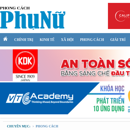
CHÍNH TRỊ
KINH TẾ
XÃ HỘI
PHONG CÁCH
GIẢI TRÍ
CHUYÊN MỤC:
PHONG CÁCH