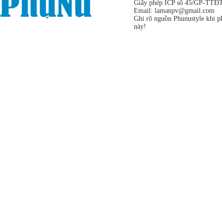
Giấy phép ICP số 45/GP-TTĐT,
Email:
lamanpv@gmail.com
Ghi rõ nguồn Phunustyle khi ph
này!