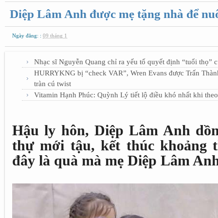
Diệp Lâm Anh được mẹ tặng nhà để nuôi
Ngày đăng: :
09 tháng 1
Nhạc sĩ Nguyễn Quang chỉ ra yếu tố quyết định “tuổi thọ” 
HURRYKNG bị “check VAR”, Wren Evans được Trấn Thành b
tràn cú twist
Vitamin Hạnh Phúc: Quỳnh Lý tiết lộ điều khó nhất khi the
Hậu ly hôn, Diệp Lâm Anh dồn t
thự mới tậu, kết thúc khoảng t
đây là quà mà mẹ Diệp Lâm Anh 