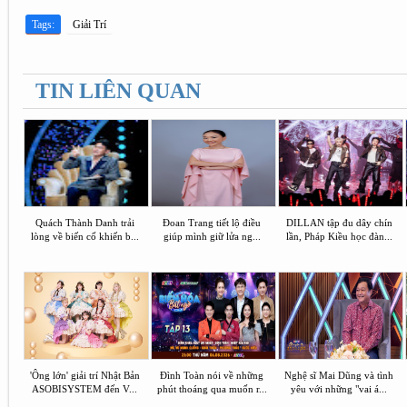
Tags:
Giải Trí
TIN LIÊN QUAN
Quách Thành Danh trải
Đoan Trang tiết lộ điều
DILLAN tập đu dây chín
lòng về biến cố khiến b...
giúp mình giữ lửa ng...
lần, Pháp Kiều học đàn...
'Ông lớn' giải trí Nhật Bản
Đình Toàn nói về những
Nghệ sĩ Mai Dũng và tình
ASOBISYSTEM đến V...
phút thoáng qua muốn r...
yêu với những "vai á...