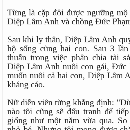
Từng là cặp đôi được ngưỡng mộ n
Diệp Lâm Anh và chồng Đức Phạm q
Sau khi ly thân, Diệp Lâm Anh quy
hộ sống cùng hai con. Sau 3 lầ
thuẫn trong việc phân chia tài s
Diệp Lâm Anh nuôi con gái, Đức P
muốn nuôi cả hai con, Diệp Lâm A
kháng cáo.
Nữ diễn viên từng khẳng định: "Dù
nào tôi cũng sẽ đấu tranh để tiế
giống như một năm vừa qua. So v
nhỏ bé. Nhưng tôi mong được chă