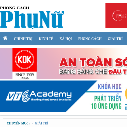
CHÍNH TRỊ
KINH TẾ
XÃ HỘI
PHONG CÁCH
GIẢI TRÍ
CHUYÊN MỤC:
GIẢI TRÍ