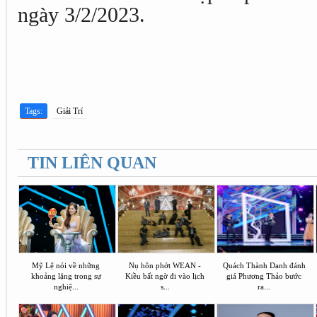
ngày 3/2/2023.
Tags:
Giải Trí
TIN LIÊN QUAN
Mỹ Lệ nói về những
Nụ hôn phớt WEAN -
Quách Thành Danh đánh
khoảng lặng trong sự
Kiều bất ngờ đi vào lịch
giá Phương Thảo bước
nghiệ...
s...
ra...