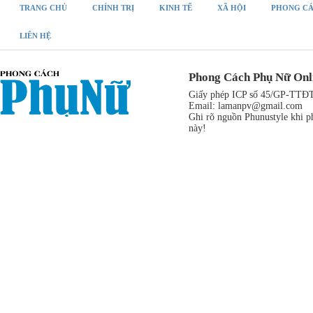
TRANG CHỦ
CHÍNH TRỊ
KINH TẾ
XÃ HỘI
PHONG C
LIÊN HỆ
Phong Cách Phụ Nữ Onl
Giấy phép ICP số 45/GP-TTĐT,
Email:
lamanpv@gmail.com
Ghi rõ nguồn Phunustyle khi ph
này!