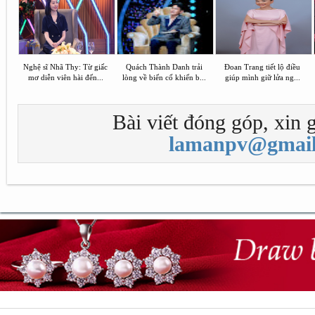
Nghệ sĩ Nhã Thy: Từ giấc
Quách Thành Danh trải
Đoan Trang tiết lộ điều
mơ diễn viên hài đến...
lòng về biến cố khiến b...
giúp mình giữ lửa ng...
Bài viết đóng góp, xin g
lamanpv@gmail