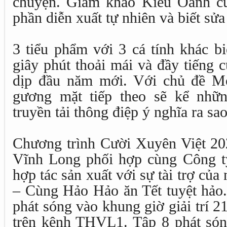
chuyện. Giám khảo Kiều Oanh cũ
phần diễn xuất tự nhiên và biết sửa
3 tiểu phẩm với 3 cá tính khác b
giây phút thoải mái và đầy tiếng 
dịp đầu năm mới. Với chủ đề M
gương mặt tiếp theo sẽ kể nhữ
truyền tải thông điệp ý nghĩa ra s
Chương trình Cười Xuyên Việt 20
Vĩnh Long phối hợp cùng Công t
hợp tác sản xuất với sự tài trợ c
– Cùng Hảo Hảo ăn Tết tuyệt hảo.
phát sóng vào khung giờ giải trí 2
trên kênh THVL1. Tập 8 phát són