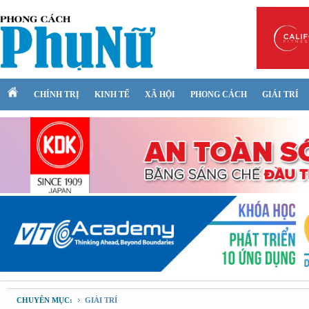
CHÍNH TRỊ
KINH TẾ
XÃ HỘI
PHONG CÁCH
GIẢI TRÍ
CHUYÊN MỤC:
GIẢI TRÍ