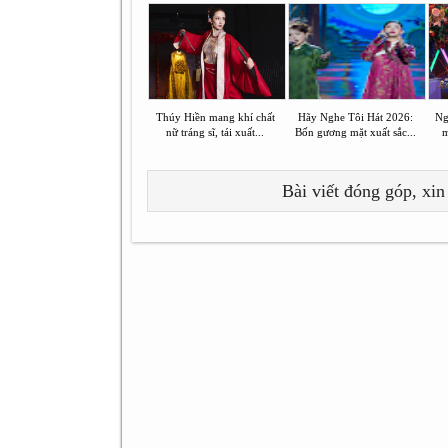
Thúy Hiền mang khí chất
Hãy Nghe Tôi Hát 2026:
Ng
nữ tráng sĩ, tái xuất...
Bốn gương mặt xuất sắc...
m
Bài viết đóng góp, xin