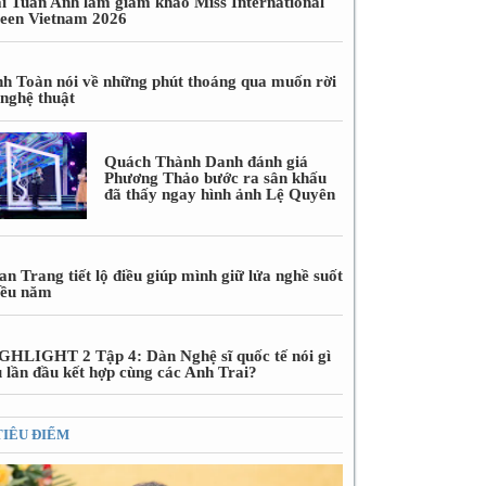
i Tuấn Anh làm giám khảo Miss International
een Vietnam 2026
nh Toàn nói về những phút thoáng qua muốn rời
 nghệ thuật
Quách Thành Danh đánh giá
Phương Thảo bước ra sân khấu
đã thấy ngay hình ảnh Lệ Quyên
n Trang tiết lộ điều giúp mình giữ lửa nghề suốt
iều năm
GHLIGHT 2 Tập 4: Dàn Nghệ sĩ quốc tế nói gì
u lần đầu kết hợp cùng các Anh Trai?
TIÊU ĐIỂM