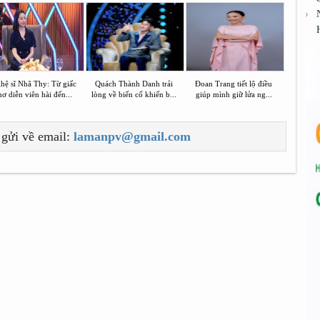
hệ sĩ Nhã Thy: Từ giấc
Quách Thành Danh trải
Đoan Trang tiết lộ điều
ơ diễn viên hài đến...
lòng về biến cố khiến b...
giúp mình giữ lửa ng...
 gửi về email:
lamanpv@gmail.com