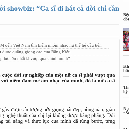
 showbiz: “Ca sĩ đi hát cả đời chỉ cần
Bệ
đồ
EM đến Việt Nam tìm kiếm nhóm nhạc nữ thế hệ đầu tiên
t được quãng giọng cao của Bằng Kiều
 lực lớn nhất là vượt qua chính mình”
Kh
hữ
 cuộc đời sự nghiệp của một nữ ca sĩ phải vượt qua
n với niềm đam mê âm nhạc của mình, đó là nữ ca sĩ
Th
kỳ
Nụ
ơ gây được ấn tượng bởi giọng hát đẹp, nồng nàn, giàu
“S
g nghệ thuật của chị lại không được bằng phẳng. Đối
g tài năng và thực lực của mình đã từng bước, từng