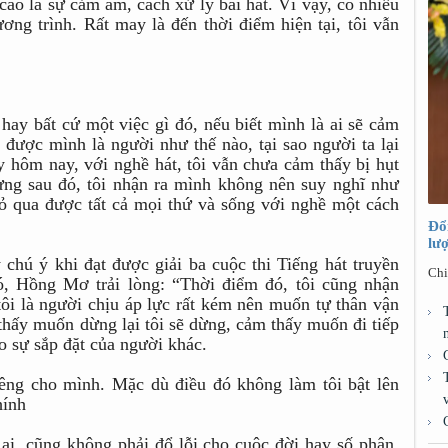
cao là sự cảm âm, cách xử lý bài hát. Vì vậy, có nhiều
ơng trình. Rất may là đến thời điểm hiện tại, tôi vẫn
 hay bất cứ một việc gì đó, nếu biết mình là ai sẽ cảm
được mình là người như thế nào, tại sao người ta lại
 hôm nay, với nghề hát, tôi vẫn chưa cảm thấy bị hụt
ưng sau đó, tôi nhận ra mình không nên suy nghĩ như
bỏ qua được tất cả mọi thứ và sống với nghề một cách
Đổ
lư
hú ý khi đạt được giải ba cuộc thi Tiếng hát truyền
Chi
ó, Hồng Mơ trải lòng: “Thời điểm đó, tôi cũng nhận
ôi là người chịu áp lực rất kém nên muốn tự thân vận
 thấy muốn dừng lại tôi sẽ dừng, cảm thấy muốn đi tiếp
eo sự sắp đặt của người khác.
iêng cho mình. Mặc dù điều đó không làm tôi bật lên
hính
i ai, cũng không phải đổ lỗi cho cuộc đời hay số phận.