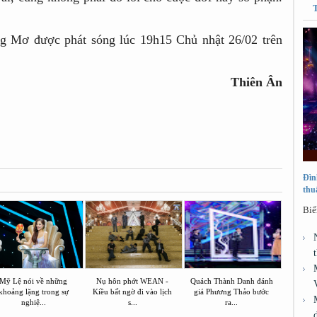
g Mơ được phát sóng lúc 19h15 Chủ nhật 26/02 trên
Thiên Ân
Đìn
thu
Biế
Mỹ Lệ nói về những
Nụ hôn phớt WEAN -
Quách Thành Danh đánh
khoảng lặng trong sự
Kiều bất ngờ đi vào lịch
giá Phương Thảo bước
nghiệ...
s...
ra...