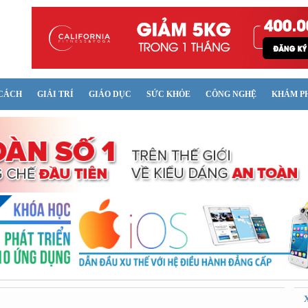
CÁCH
GIẢI TRÍ
GIÁO DỤC
SỨC KHỎE
CÔNG NGHỆ
KHÁM P