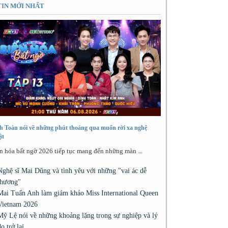
TIN MỚI NHẤT
h Toàn nói về những phút thoáng qua muốn rời xa nghệ
ật
n hóa bất ngờ 2026 tiếp tục mang đến những màn ...
Nghệ sĩ Mai Dũng và tình yêu với những "vai ác dễ
thương"
Mai Tuấn Anh làm giám khảo Miss International Queen
Vietnam 2026
Mỹ Lệ nói về những khoảng lặng trong sự nghiệp và lý
do trở lại