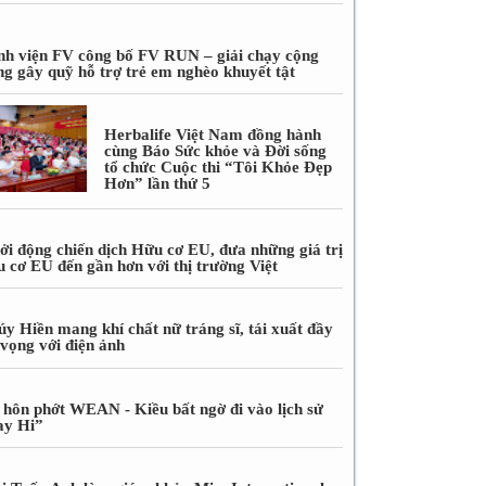
nh viện FV công bố FV RUN – giải chạy cộng
ng gây quỹ hỗ trợ trẻ em nghèo khuyết tật
Herbalife Việt Nam đồng hành
cùng Báo Sức khỏe và Đời sống
tổ chức Cuộc thi “Tôi Khỏe Đẹp
Hơn” lần thứ 5
ởi động chiến dịch Hữu cơ EU, đưa những giá trị
u cơ EU đến gần hơn với thị trường Việt
úy Hiền mang khí chất nữ tráng sĩ, tái xuất đầy
 vọng với điện ảnh
 hôn phớt WEAN - Kiều bất ngờ đi vào lịch sử
ay Hi”