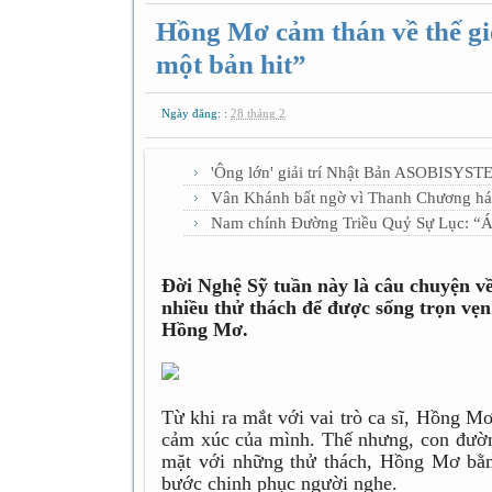
Hồng Mơ cảm thán về thế giới
một bản hit”
Ngày đăng: :
28 tháng 2
'Ông lớn' giải trí Nhật Bản ASOBISYST
Vân Khánh bất ngờ vì Thanh Chương há
Nam chính Đường Triều Quỷ Sự Lục: “Áp
Đời Nghệ Sỹ tuần này là câu chuyện về
nhiều thử thách để được sống trọn vẹ
Hồng Mơ.
Từ khi ra mắt với vai trò ca sĩ, Hồng M
cảm xúc của mình. Thế nhưng, con đườn
mặt với những thử thách, Hồng Mơ bằn
bước chinh phục người nghe.