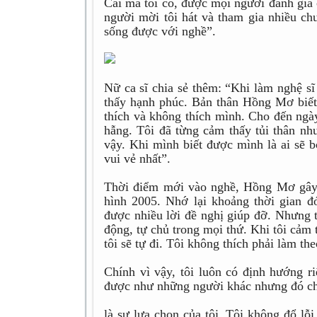
Cái mà tôi có, được mọi người đánh giá 
người mời tôi hát và tham gia nhiều chư
sống được với nghề”.
Nữ ca sĩ chia sẻ thêm: “Khi làm nghệ sĩ
thấy hạnh phúc. Bản thân Hồng Mơ biết 
thích và không thích mình. Cho đến ngày
hẫng. Tôi đã từng cảm thấy tủi thân nh
vậy. Khi mình biết được mình là ai sẽ 
vui vẻ nhất”.
Thời điểm mới vào nghề, Hồng Mơ gây c
hình 2005. Nhớ lại khoảng thời gian đ
được nhiều lời đề nghị giúp đỡ. Nhưng t
động, tự chủ trong mọi thứ. Khi tôi cảm
tôi sẽ tự đi. Tôi không thích phải làm th
Chính vì vậy, tôi luôn có định hướng r
được như những người khác nhưng đó c
là sự lựa chọn của tôi. Tôi không đổ lỗ