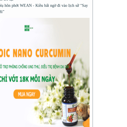
Nụ hôn phớt WEAN - Kiều bất ngờ đi vào lịch sử “Say
Hi”