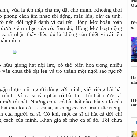
Ma
Qu
anh, vừa là tên thật cha mẹ đặt cho mình. Khoảng thời
o phong cách âm nhạc sôi động, máu lửa, đầy cá tính.
 cô nên đổi nghệ danh vì cái tên Hồng Mơ hoàn toàn
Đì
n đường âm nhạc của cô. Sau đó, Hồng Mơ hoạt động
xa
a sĩ nhận thấy điều đó là không cần thiết vì cái tên
hân mình.
 hữu giọng hát nội lực, có thể biến hóa trong nhiều
vẫn chưa thể bật lên và trở thành một ngôi sao rực rỡ
Đoa
nh
p được một người đúng với mình, viết riêng bài hát
mình. Vì ca sĩ cần phải có bài hit. Tôi hát được rất
HI
 mời tôi hát. Nhưng chưa có bài hát nào thật sự là của
sa
 hát của tôi cả. Là ca sĩ, ai cũng có một màu sắc riêng.
của người ca sĩ. Có khi, một ca sĩ đi hát cả đời chỉ
g cách của mình. Khán giả sẽ nhớ ca sĩ đó. Tôi chưa