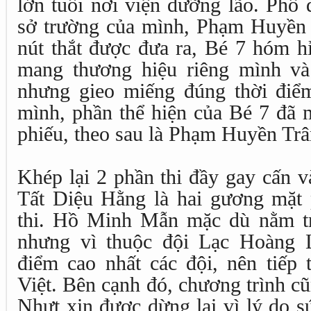
lớn tuổi nơi viện dưỡng lão. Phô 
sở trường của mình, Phạm Huyền 
nút thắt được đưa ra, Bé 7 hóm hỉ
mang thương hiệu riêng mình v
nhưng gieo miếng đúng thời điể
mình, phần thể hiện của Bé 7 đã 
phiếu, theo sau là Phạm Huyền T
Khép lại 2 phần thi đầy gay cấn 
Tất Diệu Hằng là hai gương mặt p
thi. Hồ Minh Mẫn mặc dù nằm tr
nhưng vì thuộc đội Lạc Hoàng 
điểm cao nhất các đội, nên tiếp 
Việt. Bên cạnh đó, chương trình c
Nhựt xin được dừng lại vì lý do s