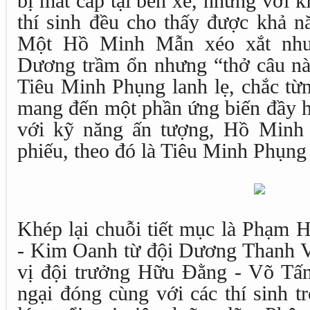
bị mất cắp tại bến xe, nhưng với 
thí sinh đều cho thấy được khả n
Một Hồ Minh Mẫn xéo xắt như
Dương trầm ổn nhưng “thở câu nà
Tiêu Minh Phụng lanh lẹ, chắc từn
mang đến một phần ứng biến đầy h
với kỹ năng ấn tượng, Hồ Minh 
phiếu, theo đó là Tiêu Minh Phụn
Khép lại chuỗi tiết mục là Phạm 
- Kim Oanh từ đội Dương Thanh V
vị đội trưởng Hữu Đằng - Võ Tấ
ngại đóng cùng với các thí sinh t