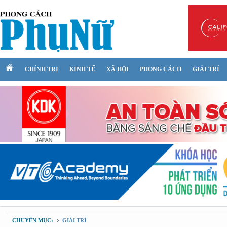
CHÍNH TRỊ
KINH TẾ
XÃ HỘI
PHONG CÁCH
GIẢI TRÍ
CHUYÊN MỤC:
GIẢI TRÍ