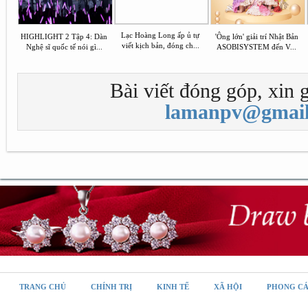
Lạc Hoàng Long ấp ủ tự
HIGHLIGHT 2 Tập 4: Dàn
'Ông lớn' giải trí Nhật Bản
viết kịch bản, đóng ch...
Nghệ sĩ quốc tế nói gì...
ASOBISYSTEM đến V...
Bài viết đóng góp, xin g
lamanpv@gmail
TRANG CHỦ
CHÍNH TRỊ
KINH TẾ
XÃ HỘI
PHONG C