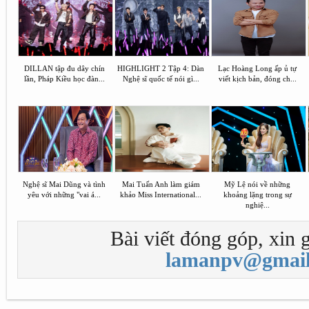
DILLAN tập đu dây chín
HIGHLIGHT 2 Tập 4: Dàn
Lạc Hoàng Long ấp ủ tự
lần, Pháp Kiều học đàn...
Nghệ sĩ quốc tế nói gì...
viết kịch bản, đóng ch...
Nghệ sĩ Mai Dũng và tình
Mai Tuấn Anh làm giám
Mỹ Lệ nói về những
yêu với những "vai á...
khảo Miss International...
khoảng lặng trong sự
nghiệ...
Bài viết đóng góp, xin g
lamanpv@gmail