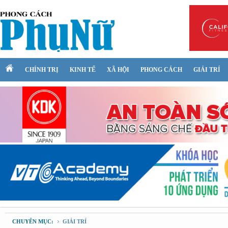
CHÍNH TRỊ
KINH TẾ
XÃ HỘI
PHONG CÁCH
GIẢI TRÍ
CHUYÊN MỤC:
GIẢI TRÍ