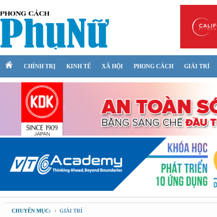
CHÍNH TRỊ
KINH TẾ
XÃ HỘI
PHONG CÁCH
GIẢI TRÍ
CHUYÊN MỤC:
GIẢI TRÍ