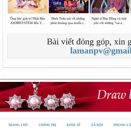
'Ông lớn' giải trí Nhật Bản
Đình Toàn nói về những
Nghệ sĩ Mai Dũng và tình
ASOBISYSTEM đến V...
phút thoáng qua muốn r...
yêu với những "vai á...
Bài viết đóng góp, xin g
lamanpv@gmail
TRANG CHỦ
CHÍNH TRỊ
KINH TẾ
XÃ HỘI
PHONG C