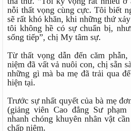
tha thứ. “Tôi kỳ vọng rất nhiều ở
nỗi thất vọng cùng cực. Tôi biết 
sẽ rất khó khăn, khi những thứ xảy
tôi không hề có sự chuẩn bị, nh
sống tiếp”, chị My tâm sự.
Từ thất vọng dẫn đến căm phẫn,
niệm đã vất vả nuôi con, chị sẵn 
những gì mà ba mẹ đã trải qua để 
hiện tại.
Trước sự nhất quyết của bà mẹ đơn
(giảng viên Cao đẳng Sư phạ
nhanh chóng khuyên nhân vật cần p
chấp niệm.