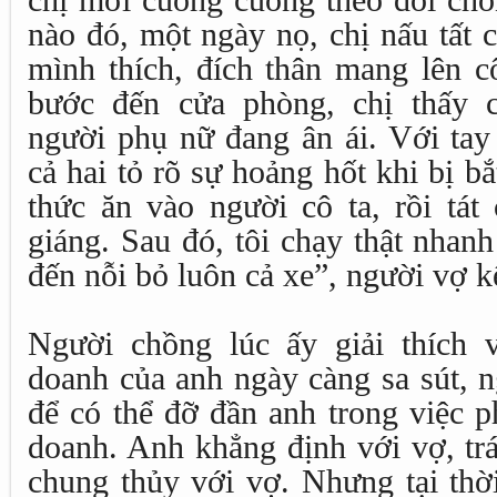
chị mới cuống cuồng theo dõi chồ
nào đó, một ngày nọ, chị nấu tất
mình thích, đích thân mang lên c
bước đến cửa phòng, chị thấy 
người phụ nữ đang ân ái. Với tay 
cả hai tỏ rõ sự hoảng hốt khi bị bắ
thức ăn vào người cô ta, rồi tát 
giáng. Sau đó, tôi chạy thật nhan
đến nỗi bỏ luôn cả xe”, người vợ kể
Người chồng lúc ấy giải thích 
doanh của anh ngày càng sa sút, n
để có thể đỡ đần anh trong việc p
doanh. Anh khẳng định với vợ, trá
chung thủy với vợ. Nhưng tại thời