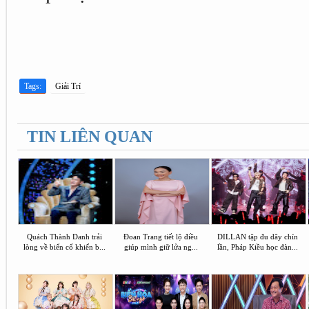
Tags:
Giải Trí
TIN LIÊN QUAN
Quách Thành Danh trải
Đoan Trang tiết lộ điều
DILLAN tập đu dây chín
lòng về biến cố khiến b...
giúp mình giữ lửa ng...
lần, Pháp Kiều học đàn...