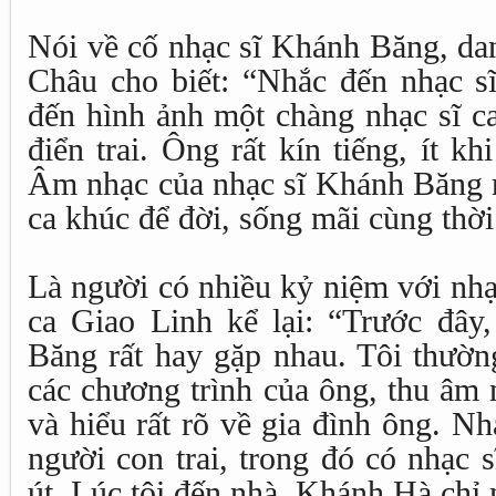
Nói về cố nhạc sĩ Khánh Băng, da
Châu cho biết: “Nhắc đến nhạc s
đến hình ảnh một chàng nhạc sĩ ca
điển trai. Ông rất kín tiếng, ít kh
Âm nhạc của nhạc sĩ Khánh Băng r
ca khúc để đời, sống mãi cùng thời
Là người có nhiều kỷ niệm với nh
ca Giao Linh kể lại: “Trước đây,
Băng rất hay gặp nhau. Tôi thườn
các chương trình của ông, thu âm
và hiểu rất rõ về gia đình ông. N
người con trai, trong đó có nhạc 
út. Lúc tôi đến nhà, Khánh Hà chỉ m