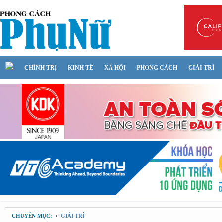
CHÍNH TRỊ
KINH TẾ
XÃ HỘI
PHONG CÁCH
GIẢI TRÍ
CHUYÊN MỤC:
GIẢI TRÍ