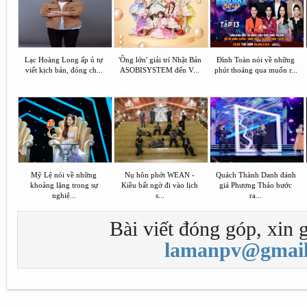
Lạc Hoàng Long ấp ủ tự
'Ông lớn' giải trí Nhật Bản
Đình Toàn nói về những
viết kịch bản, đóng ch...
ASOBISYSTEM đến V...
phút thoáng qua muốn r...
Mỹ Lệ nói về những
Nụ hôn phớt WEAN -
Quách Thành Danh đánh
khoảng lặng trong sự
Kiều bất ngờ đi vào lịch
giá Phương Thảo bước
nghiệ...
s...
ra...
Bài viết đóng góp, xin g
lamanpv@gmail