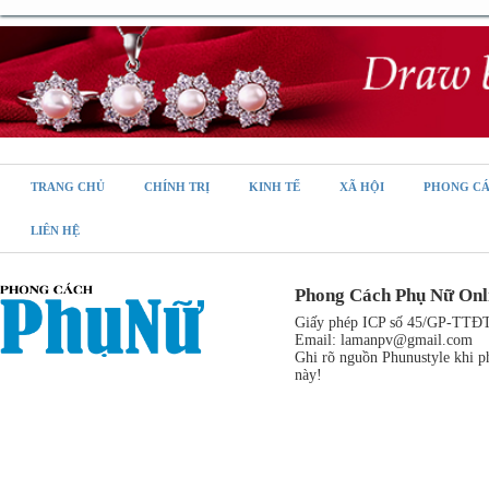
TRANG CHỦ
CHÍNH TRỊ
KINH TẾ
XÃ HỘI
PHONG C
LIÊN HỆ
Phong Cách Phụ Nữ Onl
Giấy phép ICP số 45/GP-TTĐT,
Email:
lamanpv@gmail.com
Ghi rõ nguồn Phunustyle khi ph
này!