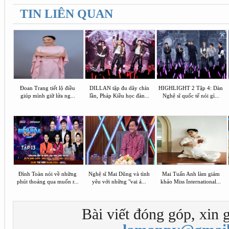
TIN LIÊN QUAN
Đoan Trang tiết lộ điều
DILLAN tập đu dây chín
HIGHLIGHT 2 Tập 4: Dàn
giúp mình giữ lửa ng...
lần, Pháp Kiều học đàn...
Nghệ sĩ quốc tế nói gì...
Đình Toàn nói về những
Nghệ sĩ Mai Dũng và tình
Mai Tuấn Anh làm giám
phút thoáng qua muốn r...
yêu với những "vai á...
khảo Miss International...
Bài viết đóng góp, xin g