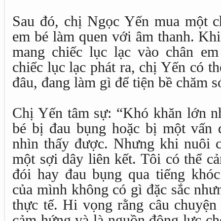
Sau đó, chị Ngọc Yến mua một chi
em bé làm quen với âm thanh. Khi 
mang chiếc lục lạc vào chân em
chiếc lục lạc phát ra, chị Yến có t
đâu, đang làm gì để tiện bề chăm s
Chị Yến tâm sự: “Khó khăn lớn nhấ
bé bị đau bụng hoặc bị một vấn 
nhìn thấy được. Nhưng khi nuôi c
một sợi dây liên kết. Tôi có thể 
đói hay đau bụng qua tiếng khóc
của mình không có gì đặc sắc nhưn
thực tế. Hi vọng rằng câu chuyện 
cảm hứng và là nguồn động lực cho