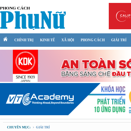
CHÍNH TRỊ
KINH TẾ
XÃ HỘI
PHONG CÁCH
GIẢI TRÍ
CHUYÊN MỤC:
GIẢI TRÍ