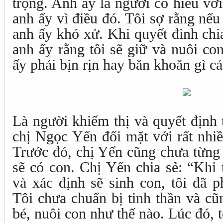
trọng. Anh ấy là người có hiếu vớ
anh ấy vì điều đó. Tôi sợ rằng nếu
anh ấy khó xử. Khi quyết đinh chia
anh ấy rằng tôi sẽ giữ và nuôi c
ấy phải bịn rịn hay băn khoăn gì cả
Là người khiếm thị và quyết định 
chị Ngọc Yến đối mặt với rất nhiề
Trước đó, chị Yến cũng chưa từng 
sẽ có con. Chị Yến chia sẻ: “Khi 
và xác định sẽ sinh con, tôi đã p
Tôi chưa chuẩn bị tinh thần và c
bé, nuôi con như thế nào. Lúc đó, tô