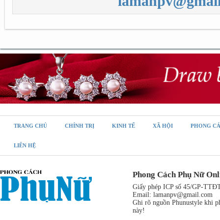
lamanpv@gmail
TRANG CHỦ
CHÍNH TRỊ
KINH TẾ
XÃ HỘI
PHONG C
LIÊN HỆ
Phong Cách Phụ Nữ Onl
Giấy phép ICP số 45/GP-TTĐT,
Email:
lamanpv@gmail.com
Ghi rõ nguồn Phunustyle khi ph
này!