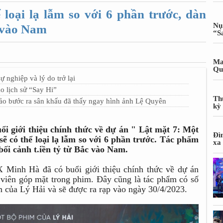
loại lạ lẫm so với 6 phần trước, dàn
Nụ
c vào Nam
“S
Ma
Qu
 nghiệp và lý do trở lại
 lịch sử “Say Hi”
Th
o bước ra sân khấu đã thấy ngay hình ảnh Lệ Quyên
kỳ
i giới thiệu chính thức về dự án " Lật mặt 7: Một
Đì
ẽ có thể loại lạ lẫm so với 6 phần trước. Tác phẩm
xa
bối cảnh t.iền tỷ từ Bắc vào Nam.
 Minh Hà đã có buổi giới thiệu chính thức về dự án
 viên góp mặt trong phim. Đây cũng là tác phẩm có số
m của Lý Hải và sẽ được ra rạp vào ngày 30/4/2023.