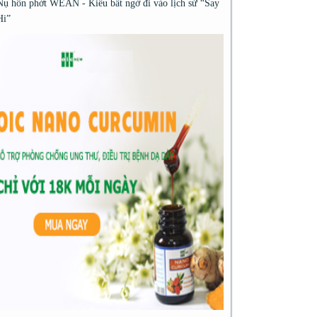
Nụ hôn phớt WEAN - Kiều bất ngờ đi vào lịch sử “Say
Hi”