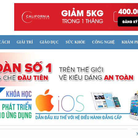
CÁCH
GIẢI TRÍ
GIÁO DỤC
SỨC KHỎE
CÔNG NGHỆ
KHÁM P