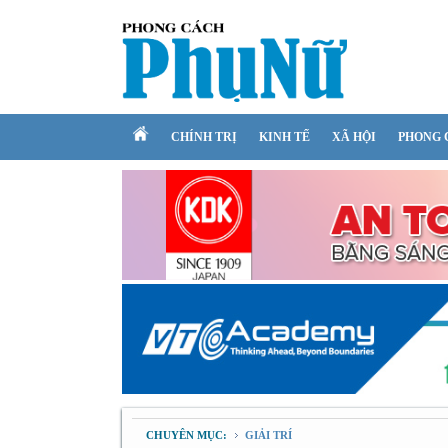
CHÍNH TRỊ
KINH TẾ
XÃ HỘI
PHONG 
CHUYÊN MỤC:
GIẢI TRÍ