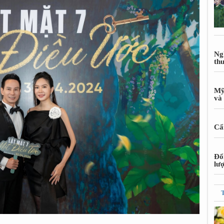
Ng
th
Mỹ
và 
Cẩn
Đổ
lư