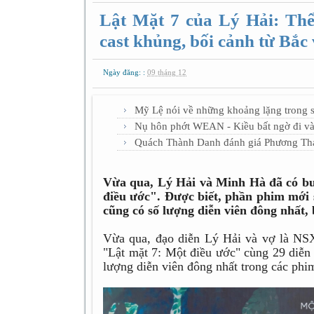
Lật Mặt 7 của Lý Hải: Thể 
cast khủng, bối cảnh từ Bắ
Ngày đăng: :
09 tháng 12
Mỹ Lệ nói về những khoảng lặng trong sự
Nụ hôn phớt WEAN - Kiều bất ngờ đi vào
Quách Thành Danh đánh giá Phương Thả
Vừa qua, Lý Hải và Minh Hà đã có buổ
điều ước". Được biết, phần phim mới s
cũng có số lượng diễn viên đông nhất, 
Vừa qua, đạo diễn Lý Hải và vợ là NSX
"Lật mặt 7: Một điều ước" cùng 29 diễn
lượng diễn viên đông nhất trong các phi