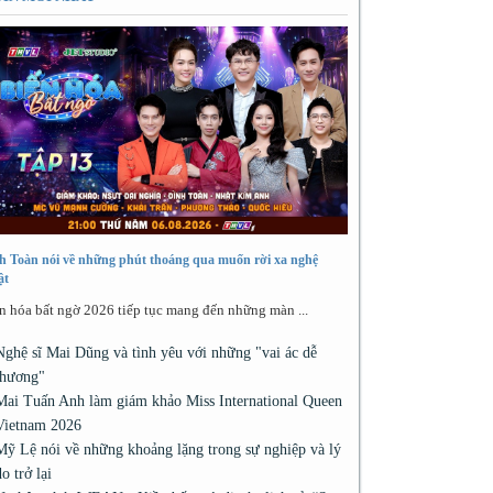
h Toàn nói về những phút thoáng qua muốn rời xa nghệ
ật
n hóa bất ngờ 2026 tiếp tục mang đến những màn ...
Nghệ sĩ Mai Dũng và tình yêu với những "vai ác dễ
thương"
Mai Tuấn Anh làm giám khảo Miss International Queen
Vietnam 2026
Mỹ Lệ nói về những khoảng lặng trong sự nghiệp và lý
do trở lại