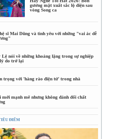
Hãy Nghe Tôi Hát 2026: Bốn
gương mặt xuất sắc lộ diện sau
vòng Song ca
hệ sĩ Mai Dũng và tình yêu với những "vai ác dễ
ương"
 Lệ nói về những khoảng lặng trong sự nghiệp
lý do trở lại
 trọng với 'hàng rào điện tử' trong nhà
i mới mạnh mẽ nhưng không đánh đổi chất
ợng
TIÊU ĐIỂM