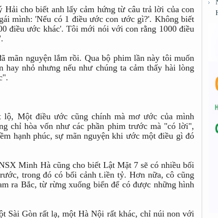
ý Hải cho biết anh lấy cảm hứng từ câu trả lời của con
 gái mình: 'Nếu có 1 điều ước con ước gì?'. Không biết
000 điều ước khác'. Tôi mới nói với con rằng 1000 điều
.
đã mãn nguyện lắm rồi. Qua bộ phim lần này tôi muốn
ớn hay nhỏ nhưng nếu như chúng ta cảm thấy hài lòng
c".
ết lộ, Một điều ước cũng chính mà mơ ước của mình
ng chỉ hòa vốn như các phần phim trước mà "có lời",
iềm hạnh phúc, sự mãn nguyện khi ước một điều gì đó
NSX Minh Hà cũng cho biết Lật Mặt 7 sẽ có nhiều bối
ước, trong đó có bối cảnh t.iền tỷ. Hơn nữa, cô cũng
Nam ra Bắc, từ rừng xuống biển để có được những hình
 Sài Gòn rất lạ, một Hà Nội rất khác, chỉ núi non với