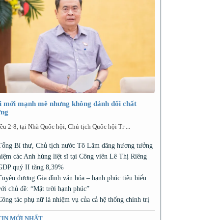
i mới mạnh mẽ nhưng không đánh đổi chất
ợng
ều 2-8, tại Nhà Quốc hội, Chủ tịch Quốc hội Tr ...
Tổng Bí thư, Chủ tịch nước Tô Lâm dâng hương tưởng
niệm các Anh hùng liệt sĩ tại Công viên Lê Thị Riêng
GDP quý II tăng 8,39%
Tuyên dương Gia đình văn hóa – hạnh phúc tiêu biểu
với chủ đề: “Mặt trời hạnh phúc”
Công tác phụ nữ là nhiệm vụ của cả hệ thống chính trị
TIN MỚI NHẤT