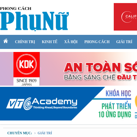
CHÍNH TRỊ
KINH TẾ
XÃ HỘI
PHONG CÁCH
GIẢI TRÍ
CHUYÊN MỤC:
GIẢI TRÍ