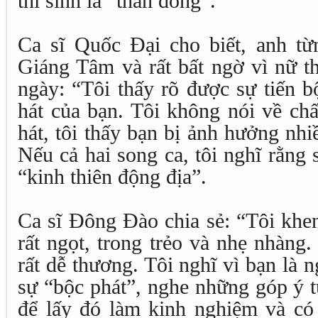
thí sinh là “thần đồng”.
Ca sĩ Quốc Đại cho biết, anh từ
Giáng Tâm và rất bất ngờ vì nữ th
ngày: “Tôi thấy rõ được sự tiến b
hát của bạn. Tôi không nói về ch
hát, tôi thấy bạn bị ảnh hưởng nh
Nếu cả hai song ca, tôi nghĩ rằng 
“kinh thiên động địa”.
Ca sĩ Đông Đào chia sẻ: “Tôi khen
rất ngọt, trong trẻo và nhẹ nhàng
rất dễ thương. Tôi nghĩ vì bạn là n
sự “bộc phát”, nghe những góp ý t
để lấy đó làm kinh nghiệm và có 