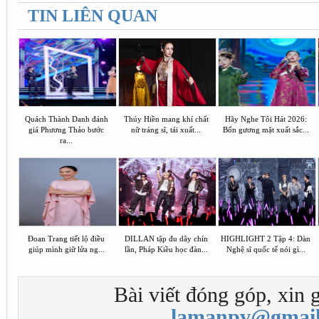
TIN LIÊN QUAN
Quách Thành Danh đánh
Thúy Hiền mang khí chất
Hãy Nghe Tôi Hát 2026:
giá Phương Thảo bước
nữ tráng sĩ, tái xuất...
Bốn gương mặt xuất sắc...
ra...
Đoan Trang tiết lộ điều
DILLAN tập đu dây chín
HIGHLIGHT 2 Tập 4: Dàn
giúp mình giữ lửa ng...
lần, Pháp Kiều học đàn...
Nghệ sĩ quốc tế nói gì...
Bài viết đóng góp, xin g
lamanpv@gmail