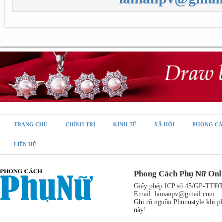
TRANG CHỦ
CHÍNH TRỊ
KINH TẾ
XÃ HỘI
PHONG C
LIÊN HỆ
Phong Cách Phụ Nữ Onl
Giấy phép ICP số 45/GP-TTĐT,
Email:
lamanpv@gmail.com
Ghi rõ nguồn Phunustyle khi ph
này!