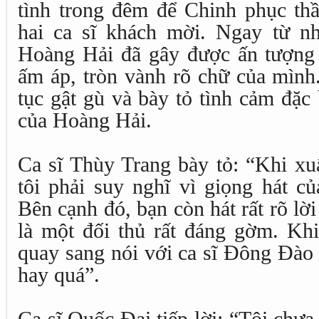
tình trong đêm để Chinh phục t
hai ca sĩ khách mời. Ngay từ nh
Hoàng Hải đã gây được ấn tượng đ
ấm áp, tròn vành rõ chữ của mình
tục gật gù và bày tỏ tình cảm đặc 
của Hoàng Hải.
Ca sĩ Thùy Trang bày tỏ: “Khi xu
tôi phải suy nghĩ vì giọng hát c
Bên cạnh đó, bạn còn hát rất rõ lờ
là một đối thủ rất đáng gờm. Khi 
quay sang nói với ca sĩ Đông Đào 
hay quá”.