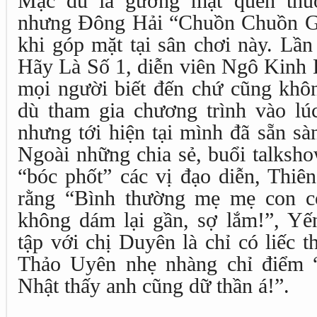
Mặc dù là gương mặt quen thuộ
nhưng Đông Hải “Chuồn Chuồn Gi
khi góp mặt tại sân chơi này. Lần
Hãy Là Số 1, diễn viên Ngô Kinh 
mọi người biết đến chứ cũng khô
dù tham gia chương trình vào lú
nhưng tới hiện tại mình đã sẵn sà
Ngoài những chia sẻ, buổi talksho
“bóc phốt” các vị đạo diễn, Thiê
rằng “Bình thường mẹ mẹ con co
không dám lại gần, sợ lắm!”, Yế
tập với chị Duyên là chỉ có liếc t
Thảo Uyên nhẹ nhàng chỉ điểm 
Nhật thấy anh cũng dữ thần á!”.