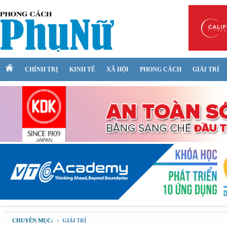
CHÍNH TRỊ
KINH TẾ
XÃ HỘI
PHONG CÁCH
GIẢI TRÍ
CHUYÊN MỤC:
GIẢI TRÍ