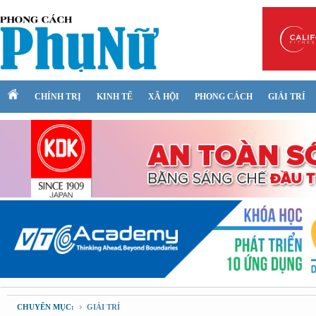
CHÍNH TRỊ
KINH TẾ
XÃ HỘI
PHONG CÁCH
GIẢI TRÍ
CHUYÊN MỤC:
GIẢI TRÍ