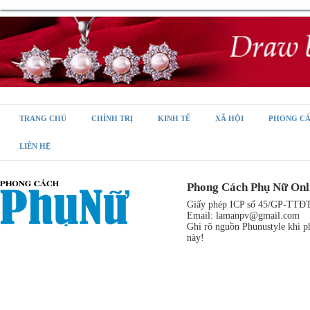
TRANG CHỦ
CHÍNH TRỊ
KINH TẾ
XÃ HỘI
PHONG C
LIÊN HỆ
Phong Cách Phụ Nữ Onl
Giấy phép ICP số 45/GP-TTĐT,
Email:
lamanpv@gmail.com
Ghi rõ nguồn Phunustyle khi ph
này!