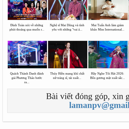
Đình Toàn nói về những
Nghệ sĩ Mai Dũng và tình
Mai Tuấn Anh làm giám
phút thoáng qua muốn r...
yêu với những "vai á...
khảo Miss International...
Quách Thành Danh đánh
Thúy Hiền mang khí chất
Hãy Nghe Tôi Hát 2026:
giá Phương Thảo bước
nữ tráng sĩ, tái xuất...
Bốn gương mặt xuất sắc...
ra...
Bài viết đóng góp, xin g
lamanpv@gmail