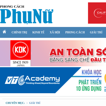
CHÍNH TRỊ
KINH TẾ
XÃ HỘI
PHONG CÁCH
GIẢI TRÍ
CHUYÊN MỤC:
GIẢI TRÍ