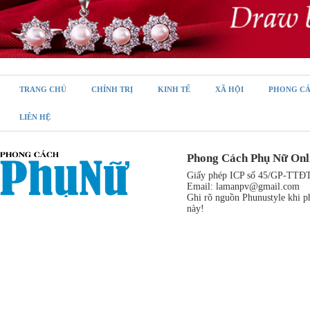
TRANG CHỦ
CHÍNH TRỊ
KINH TẾ
XÃ HỘI
PHONG C
LIÊN HỆ
Phong Cách Phụ Nữ Onl
Giấy phép ICP số 45/GP-TTĐT,
Email:
lamanpv@gmail.com
Ghi rõ nguồn Phunustyle khi ph
này!