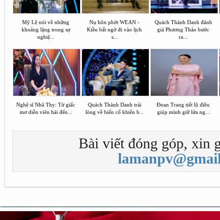
Mỹ Lệ nói về những
Nụ hôn phớt WEAN -
Quách Thành Danh đánh
khoảng lặng trong sự
Kiều bất ngờ đi vào lịch
giá Phương Thảo bước
nghiệ...
s...
ra...
Nghệ sĩ Nhã Thy: Từ giấc
Quách Thành Danh trải
Đoan Trang tiết lộ điều
mơ diễn viên hài đến...
lòng về biến cố khiến b...
giúp mình giữ lửa ng...
Bài viết đóng góp, xin g
lamanpv@gmail