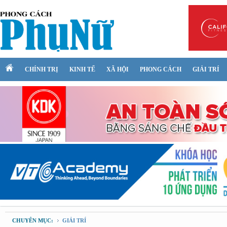
CHÍNH TRỊ
KINH TẾ
XÃ HỘI
PHONG CÁCH
GIẢI TRÍ
CHUYÊN MỤC:
GIẢI TRÍ