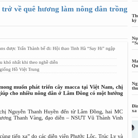
trở về quê hương làm nông dân trồng
Th
kỳ
Nụ
“S
được Trấn Thành bế đi: Hội thao Tinh Hà “Say Hi” ngập
Ma
u khó nhất khi theo nghề diễn
Qu
giống Hồ Việt Trung
Ng
ong muốn phát triển cây macca tại Việt Nam, chị
th
iúp cho nhiều nông dân ở Lâm Đông có một hướng
Đì
xa
à chị Nguyễn Thanh Huyền đến từ Lâm Đồng, hai MC
Dương Thanh Vàng, đạo diễn – NSƯT Vũ Thành Vinh
ùng tiến xa” do các diễn viên Phước Lộc, Trúc Ly và