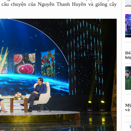
i câu chuyện của Nguyễn Thanh Huyền và giống cây
Đổ
lư
Mỹ
và 