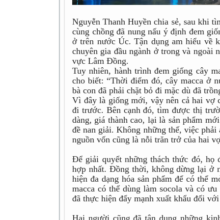
Nguyễn Thanh Huyền chia sẻ, sau khi tìm
cùng chồng đã nung nấu ý định đem giố
ở trên nước Úc. Tận dụng am hiểu về k
chuyên gia đầu ngành ở trong và ngoài n
vực Lâm Đồng.
Tuy nhiên, hành trình đem giống cây m
cho biết: “Thời điểm đó, cây macca ở nư
bà con đã phải chặt bỏ đi mặc dù đã trồ
Vì đây là giống mới, vậy nên cả hai vợ
đi trước. Bên cạnh đó, tìm được thị tr
dàng, giá thành cao, lại là sản phẩm mớ
đề nan giải. Không những thế, việc phả
nguồn vốn cũng là nỗi trăn trở của hai v
Để giải quyết những thách thức đó, họ 
hợp nhất. Đồng thời, không dừng lại ở 
hiện đa dạng hóa sản phẩm để có thể mở 
macca có thể dùng làm socola và có ưu 
đã thực hiện đẩy mạnh xuất khẩu đối vớ
Hai người cũng đã tận dụng những kin