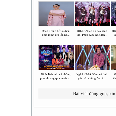
Đoan Trang tiết lộ điều
DILLAN tập đu dây chín
HI
giúp mình giữ lửa ng...
lần, Pháp Kiều học đàn...
N
Đình Toàn nói về những
Nghệ sĩ Mai Dũng và tình
M
phút thoáng qua muốn r...
yêu với những "vai á...
kh
Bài viết đóng góp, xin