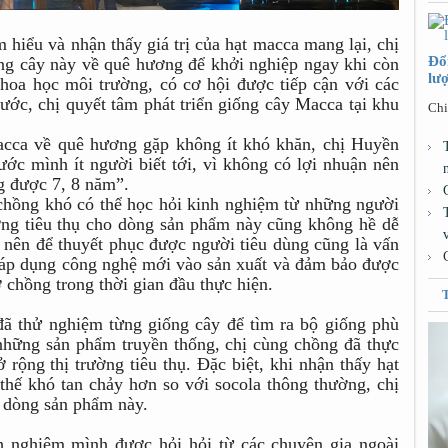
 hiểu và nhận thấy giá trị của hạt macca mang lại, chị
Đổ
ng cây này về quê hương để khởi nghiệp ngay khi còn
lư
hoa học môi trường, có cơ hội được tiếp cận với các
ước, chị quyết tâm phát triển giống cây Macca tại khu
Chi
acca về quê hương gặp không ít khó khăn, chị Huyền
ớc mình ít người biết tới, vì không có lợi nhuận nên
ng được 7, 8 năm”.
 chồng khó có thể học hỏi kinh nghiệm từ những người
ường tiêu thụ cho dòng sản phẩm này cũng không hề dễ
i nên để thuyết phục được người tiêu dùng cũng là vấn
i áp dụng công nghệ mới vào sản xuất và đảm bảo được
ợ chồng trong thời gian đầu thực hiện.
đã thử nghiệm từng giống cây để tìm ra bộ giống phù
những sản phẩm truyền thống, chị cùng chồng đã thực
rộng thị trường tiêu thụ. Đặc biệt, khi nhận thấy hạt
thế khó tan chảy hơn so với socola thông thường, chị
i dòng sản phẩm này.
h nghiệm mình được hỏi hỏi từ các chuyên gia ngoài