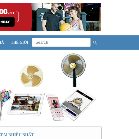
HÁ
THẾ GIỚI
XEM NHIỀU NHẤT