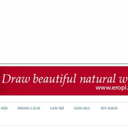
 HỘI
PHONG CÁCH
GIẢI TRÍ
GIÁO DỤC
SỨC KHỎE