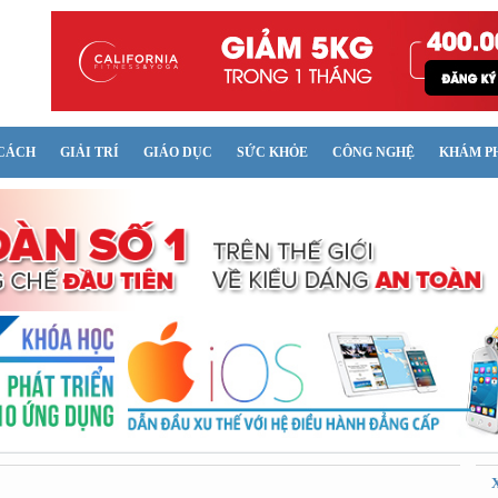
CÁCH
GIẢI TRÍ
GIÁO DỤC
SỨC KHỎE
CÔNG NGHỆ
KHÁM P