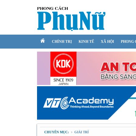
CHÍNH TRỊ
KINH TẾ
XÃ HỘI
PHONG 
CHUYÊN MỤC:
GIẢI TRÍ