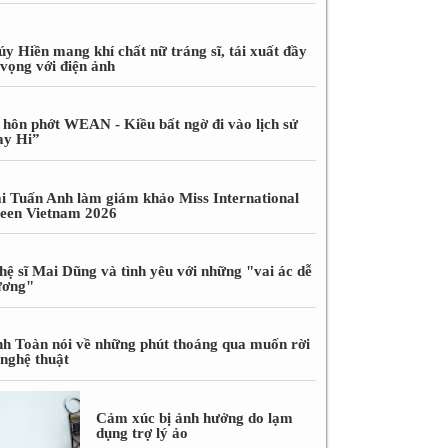
úy Hiền mang khí chất nữ tráng sĩ, tái xuất đầy
 vọng với điện ảnh
 hôn phớt WEAN - Kiều bất ngờ đi vào lịch sử
ay Hi”
i Tuấn Anh làm giám khảo Miss International
een Vietnam 2026
hệ sĩ Mai Dũng và tình yêu với những "vai ác dễ
ương"
nh Toàn nói về những phút thoáng qua muốn rời
 nghệ thuật
Cảm xúc bị ảnh hưởng do lạm
dụng trợ lý ảo