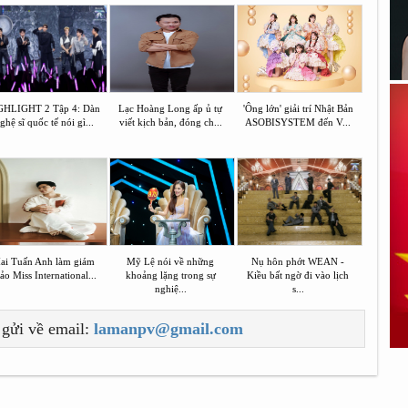
GHLIGHT 2 Tập 4: Dàn
Lạc Hoàng Long ấp ủ tự
'Ông lớn' giải trí Nhật Bản
ghệ sĩ quốc tế nói gì...
viết kịch bản, đóng ch...
ASOBISYSTEM đến V...
ai Tuấn Anh làm giám
Mỹ Lệ nói về những
Nụ hôn phớt WEAN -
ảo Miss International...
khoảng lặng trong sự
Kiều bất ngờ đi vào lịch
nghiệ...
s...
 gửi về email:
lamanpv@gmail.com