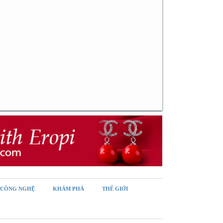
CÔNG NGHỆ
KHÁM PHÁ
THẾ GIỚI