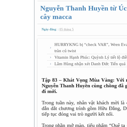
Nguyễn Thanh Huyền từ Úc 
cây macca
Ngày đăng: :
05 tháng 5
HURRYKNG bị “check VAR”, Wren Evans 
tràn cú twist
Vitamin Hạnh Phúc: Quỳnh Lý tiết lộ điề
Lâm Hùng nhận xét Danh Đức Tiến quá 
Tập 83 – Khát Vọng Mùa Vàng: Với m
Nguyễn Thanh Huyền cùng chồng đã g
đi mới.
Trong tuần này, nhân vật khách mời l
dẫn dắt chương trình gồm Hữu Đằng, 
tiếp tục đóng vai trò người kết nối.
Trong phần mở màn, tiểu phẩm “Quê ta c