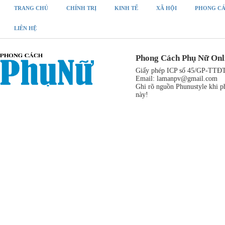
TRANG CHỦ
CHÍNH TRỊ
KINH TẾ
XÃ HỘI
PHONG C
LIÊN HỆ
Phong Cách Phụ Nữ Onl
Giấy phép ICP số 45/GP-TTĐT,
Email:
lamanpv@gmail.com
Ghi rõ nguồn Phunustyle khi ph
này!