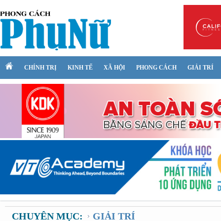
CHÍNH TRỊ
KINH TẾ
XÃ HỘI
PHONG CÁCH
GIẢI TRÍ
CHUYÊN MỤC:
GIẢI TRÍ