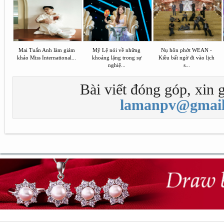
Mai Tuấn Anh làm giám
Mỹ Lệ nói về những
Nụ hôn phớt WEAN -
khảo Miss International...
khoảng lặng trong sự
Kiều bất ngờ đi vào lịch
nghiệ...
s...
Bài viết đóng góp, xin g
lamanpv@gmail