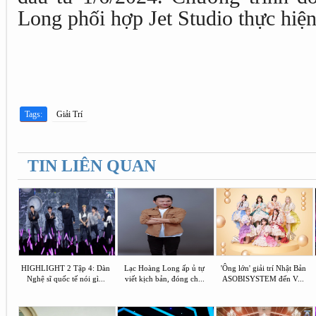
Long phối hợp Jet Studio thực hiện
Tags:
Giải Trí
TIN LIÊN QUAN
HIGHLIGHT 2 Tập 4: Dàn
Lạc Hoàng Long ấp ủ tự
'Ông lớn' giải trí Nhật Bản
Nghệ sĩ quốc tế nói gì...
viết kịch bản, đóng ch...
ASOBISYSTEM đến V...