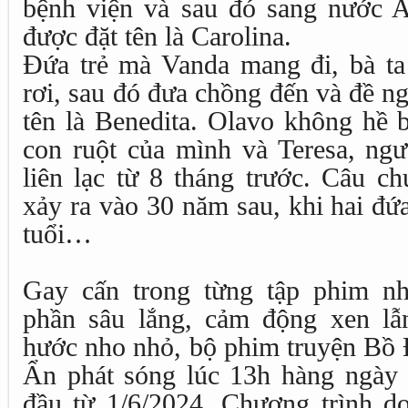
bệnh viện và sau đó sang nước 
được đặt tên là Carolina.
Đứa trẻ mà Vanda mang đi, bà ta 
rơi, sau đó đưa chồng đến và đề ng
tên là Benedita. Olavo không hề b
con ruột của mình và Teresa, ng
liên lạc từ 8 tháng trước. Câu ch
xảy ra vào 30 năm sau, khi hai đứ
tuổi…
Gay cấn trong từng tập phim n
phần sâu lắng, cảm động xen lẫ
hước nho nhỏ, bộ phim truyện B
Ẩn phát sóng lúc 13h hàng ngày
đầu từ 1/6/2024. Chương trình do