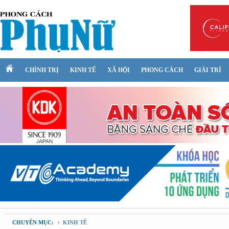
CHÍNH TRỊ
KINH TẾ
XÃ HỘI
PHONG CÁCH
GIẢI TRÍ
CHUYÊN MỤC:
KINH TẾ