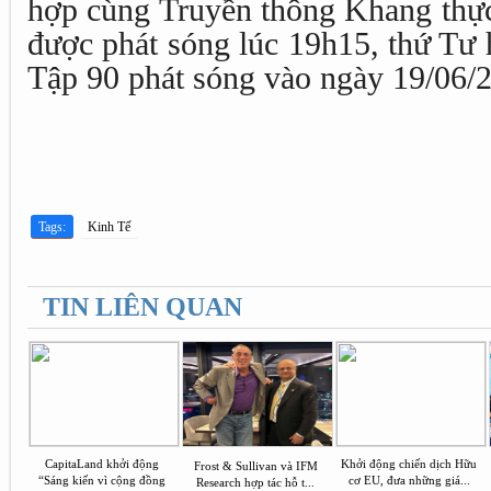
hợp cùng Truyền thông Khang thực
được phát sóng lúc 19h15, thứ Tư
Tập 90 phát sóng vào ngày 19/06/
Tags:
Kinh Tế
TIN LIÊN QUAN
CapitaLand khởi động
Khởi động chiến dịch Hữu
Frost & Sullivan và IFM
“Sáng kiến vì cộng đồng
cơ EU, đưa những giá...
Research hợp tác hỗ t...