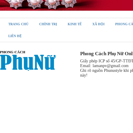
TRANG CHỦ
CHÍNH TRỊ
KINH TẾ
XÃ HỘI
PHONG C
LIÊN HỆ
Phong Cách Phụ Nữ Onl
Giấy phép ICP số 45/GP-TTĐT,
Email:
lamanpv@gmail.com
Ghi rõ nguồn Phunustyle khi ph
này!