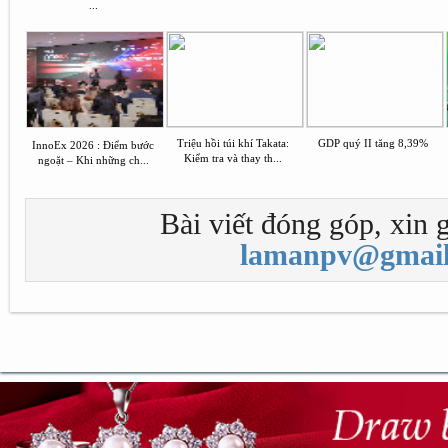
...
Triệu hồi túi khí Takata:
GDP quý II tăng 8,39%
InnoEx 2026 : Điểm bước
Kiểm tra và thay th...
ngoặt – Khi những ch...
Bài viết đóng góp, xin g
lamanpv@gmail