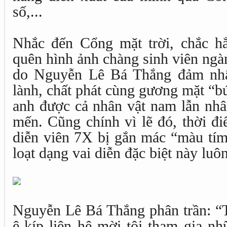
số,...
Nhắc đến Cổng mặt trời, chắc h
quên hình ảnh chàng sinh viên ngà
do Nguyễn Lê Bá Thắng đảm nhận
lành, chất phát cùng gương mặt “b
anh được cả nhân vật nam lẫn nhâ
mến. Cũng chính vì lẽ đó, thời đ
diễn viên 7X bị gắn mác “màu tím
loạt dạng vai diễn đặc biệt này luô
Nguyễn Lê Bá Thắng phân trần: “T
ê-kíp liên hệ mời tôi tham gia nh