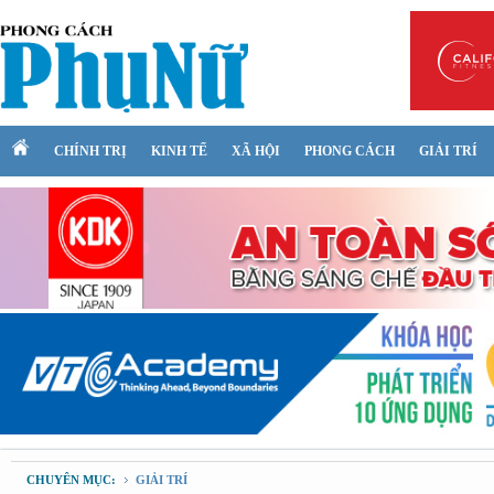
CHÍNH TRỊ
KINH TẾ
XÃ HỘI
PHONG CÁCH
GIẢI TRÍ
CHUYÊN MỤC:
GIẢI TRÍ