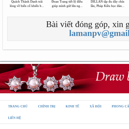
Quách Thành Danh trải
Đoan Trang tiết lộ điều
DILLAN tập đu dây chín
lòng về biến cố khiến b...
giúp mình giữ lửa ng...
lần, Pháp Kiều học đàn...
Bài viết đóng góp, xin g
lamanpv@gmail
TRANG CHỦ
CHÍNH TRỊ
KINH TẾ
XÃ HỘI
PHONG C
LIÊN HỆ