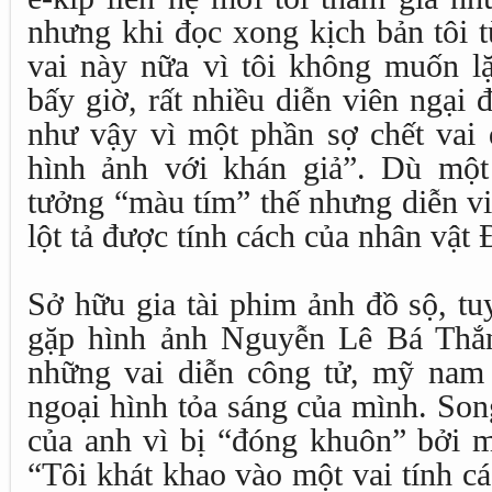
nhưng khi đọc xong kịch bản tôi t
vai này nữa vì tôi không muốn lặ
bấy giờ, rất nhiều diễn viên ngại 
như vậy vì một phần sợ chết vai 
hình ảnh với khán giả”. Dù một
tưởng “màu tím” thế nhưng diễn vi
lột tả được tính cách của nhân vật
Sở hữu gia tài phim ảnh đồ sộ, tu
gặp hình ảnh Nguyễn Lê Bá Thắn
những vai diễn công tử, mỹ nam đ
ngoại hình tỏa sáng của mình. Song
của anh vì bị “đóng khuôn” bởi m
“Tôi khát khao vào một vai tính c