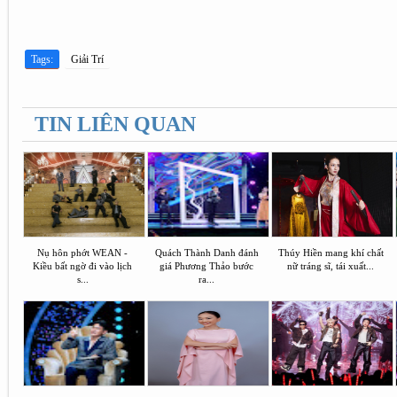
Tags:
Giải Trí
TIN LIÊN QUAN
Nụ hôn phớt WEAN -
Quách Thành Danh đánh
Thúy Hiền mang khí chất
Kiều bất ngờ đi vào lịch
giá Phương Thảo bước
nữ tráng sĩ, tái xuất...
s...
ra...