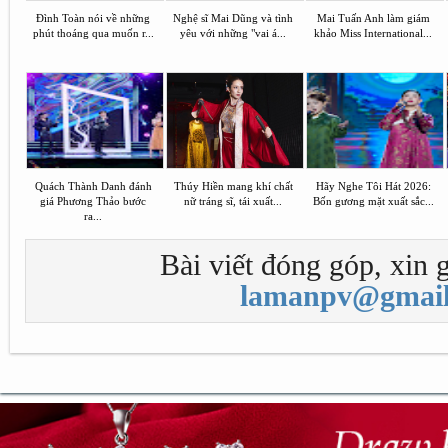
Đình Toàn nói về những
Nghệ sĩ Mai Dũng và tình
Mai Tuấn Anh làm giám
phút thoáng qua muốn r...
yêu với những "vai á...
khảo Miss International...
Quách Thành Danh đánh
Thúy Hiền mang khí chất
Hãy Nghe Tôi Hát 2026:
giá Phương Thảo bước
nữ tráng sĩ, tái xuất...
Bốn gương mặt xuất sắc...
ra...
Bài viết đóng góp, xin g
lamanpv@gmail