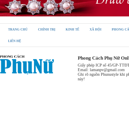
TRANG CHỦ
CHÍNH TRỊ
KINH TẾ
XÃ HỘI
PHONG C
LIÊN HỆ
Phong Cách Phụ Nữ Onl
Giấy phép ICP số 45/GP-TTĐT,
Email:
lamanpv@gmail.com
Ghi rõ nguồn Phunustyle khi ph
này!