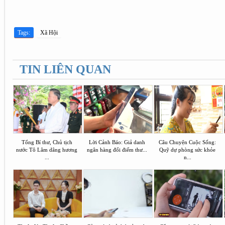
Tags:
Xã Hội
TIN LIÊN QUAN
Tổng Bí thư, Chủ tịch
Lời Cảnh Báo: Giả danh
Câu Chuyện Cuộc Sống:
nước Tô Lâm dâng hương
ngân hàng đổi điểm thư...
Quỹ dự phòng sức khỏe
...
n...