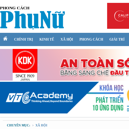
CHÍNH TRỊ
KINH TẾ
XÃ HỘI
PHONG CÁCH
GIẢI TRÍ
CHUYÊN MỤC:
XÃ HỘI