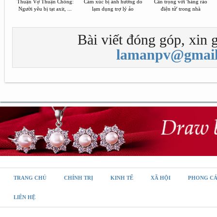
Thuận Vợ Thuận Chồng:
Cảm xúc bị ảnh hưởng do
Cẩn trọng với 'hàng rào
Người yêu bị tạt axit, ...
lạm dụng trợ lý ảo
điện tử' trong nhà
Bài viết đóng góp, xin g
lamanpv@gmail
TRANG CHỦ
CHÍNH TRỊ
KINH TẾ
XÃ HỘI
PHONG C
LIÊN HỆ