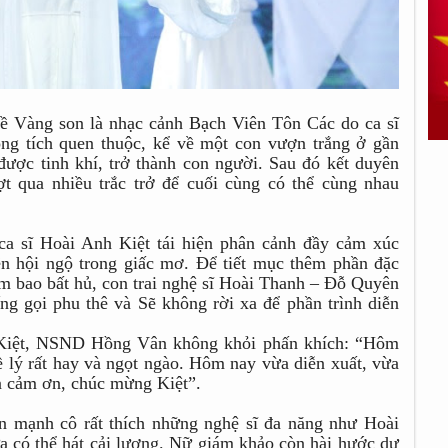
 đề Vàng son là nhạc cảnh Bạch Viên Tôn Các do ca sĩ
ồng tích quen thuộc, kể về một con vượn trắng ở gần
được tinh khí, trở thành con người. Sau đó kết duyên
t qua nhiều trắc trở để cuối cùng có thể cùng nhau
ca sĩ Hoài Anh Kiệt tái hiện phân cảnh đầy cảm xúc
n hội ngộ trong giấc mơ. Để tiết mục thêm phần đặc
êm bao bất hủ, con trai nghệ sĩ Hoài Thanh – Đỗ Quyên
ng gọi phu thê và Sẽ không rời xa để phần trình diễn
h Kiệt, NSND Hồng Vân không khỏi phấn khích: “Hôm
về lý rất hay và ngọt ngào. Hôm nay vừa diễn xuất, vừa
ân cảm ơn, chúc mừng Kiệt”.
n mạnh cô rất thích những nghệ sĩ đa năng như Hoài
ừa có thể hát cải lương. Nữ giám khảo còn hài hước dự