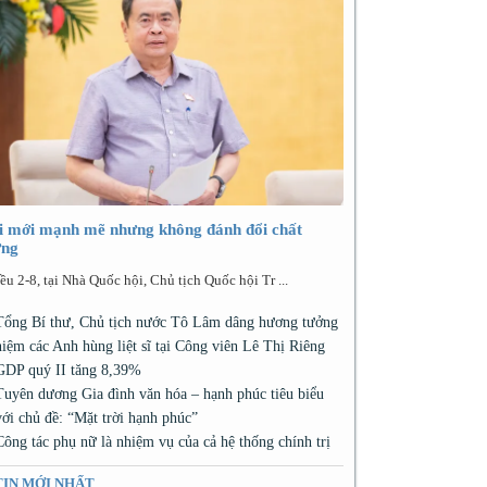
i mới mạnh mẽ nhưng không đánh đổi chất
ợng
ều 2-8, tại Nhà Quốc hội, Chủ tịch Quốc hội Tr ...
Tổng Bí thư, Chủ tịch nước Tô Lâm dâng hương tưởng
niệm các Anh hùng liệt sĩ tại Công viên Lê Thị Riêng
GDP quý II tăng 8,39%
Tuyên dương Gia đình văn hóa – hạnh phúc tiêu biểu
với chủ đề: “Mặt trời hạnh phúc”
Công tác phụ nữ là nhiệm vụ của cả hệ thống chính trị
TIN MỚI NHẤT