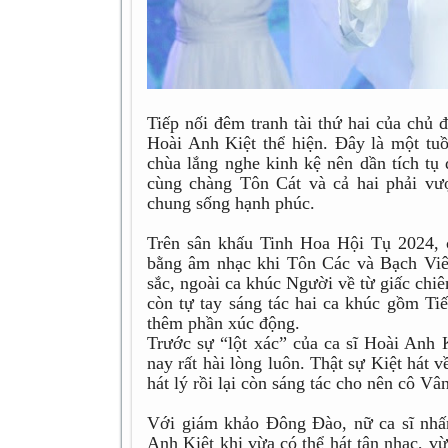
Tiếp nối đêm tranh tài thứ hai của chủ
Hoài Anh Kiệt thể hiện. Đây là một tu
chùa lắng nghe kinh kệ nên dần tích tụ 
cùng chàng Tôn Cát và cả hai phải vượ
chung sống hạnh phúc.
Trên sân khấu Tinh Hoa Hội Tụ 2024, 
bằng âm nhạc khi Tôn Các và Bạch Viê
sắc, ngoài ca khúc Người về từ giấc chi
còn tự tay sáng tác hai ca khúc gồm Tiế
thêm phần xúc động.
Trước sự “lột xác” của ca sĩ Hoài An
nay rất hài lòng luôn. Thật sự Kiệt hát 
hát lý rồi lại còn sáng tác cho nên cô V
Với giám khảo Đông Đào, nữ ca sĩ nhấ
Anh Kiệt khi vừa có thể hát tân nhạc, v