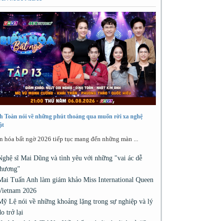
h Toàn nói về những phút thoáng qua muốn rời xa nghệ
ật
n hóa bất ngờ 2026 tiếp tục mang đến những màn ...
Nghệ sĩ Mai Dũng và tình yêu với những "vai ác dễ
thương"
Mai Tuấn Anh làm giám khảo Miss International Queen
Vietnam 2026
Mỹ Lệ nói về những khoảng lặng trong sự nghiệp và lý
do trở lại