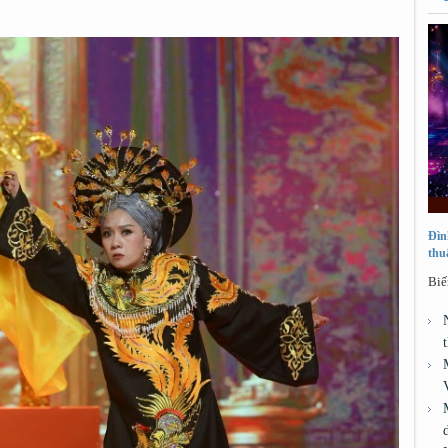
Đìn
thu
Biế