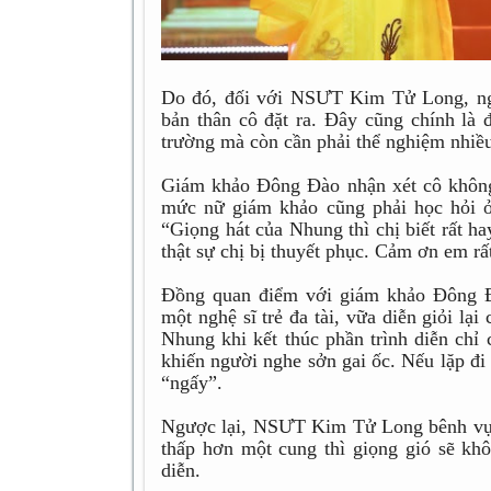
Do đó, đối với NSƯT Kim Tử Long, ngh
bản thân cô đặt ra. Đây cũng chính là đ
trường mà còn cần phải thể nghiệm nhiều
Giám khảo Đông Đào nhận xét cô không 
mức nữ giám khảo cũng phải học hỏi ở
“Giọng hát của Nhung thì chị biết rất h
thật sự chị bị thuyết phục. Cảm ơn em rấ
Đồng quan điểm với giám khảo Đông 
một nghệ sĩ trẻ đa tài, vữa diễn giỏi 
Nhung khi kết thúc phần trình diễn chỉ 
khiến người nghe sởn gai ốc. Nếu lặp đi 
“ngấy”.
Ngược lại, NSƯT Kim Tử Long bênh vực
thấp hơn một cung thì giọng gió sẽ khô
diễn.