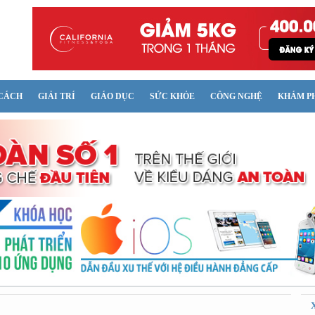
CÁCH
GIẢI TRÍ
GIÁO DỤC
SỨC KHỎE
CÔNG NGHỆ
KHÁM P