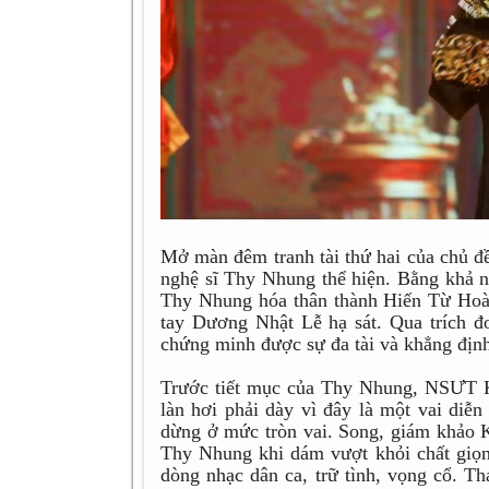
Mở màn đêm tranh tài thứ hai của chủ đề
nghệ sĩ Thy Nhung thể hiện. Bằng khả nă
Thy Nhung hóa thân thành Hiến Từ Hoàng
tay Dương Nhật Lễ hạ sát. Qua trích đ
chứng minh được sự đa tài và khẳng định
Trước tiết mục của Thy Nhung, NSƯT K
làn hơi phải dày vì đây là một vai diễ
dừng ở mức tròn vai. Song, giám khảo 
Thy Nhung khi dám vượt khỏi chất giọn
dòng nhạc dân ca, trữ tình, vọng cổ. T