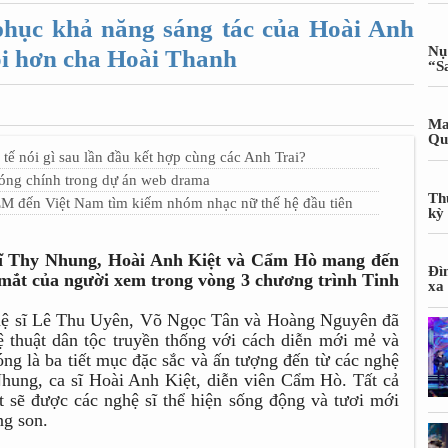
ục khả năng sáng tác của Hoài Anh
Nụ
iỏi hơn cha Hoài Thanh
“S
Ma
Qu
 nói gì sau lần đầu kết hợp cùng các Anh Trai?
đóng chính trong dự án web drama
Th
EM đến Việt Nam tìm kiếm nhóm nhạc nữ thế hệ đầu tiên
kỳ
 sĩ Thy Nhung, Hoài Anh Kiệt và Cẩm Hò mang đến
Đì
c mắt của người xem trong vòng 3 chương trình Tinh
xa
ghệ sĩ Lê Thu Uyên, Võ Ngọc Tân và Hoàng Nguyên đã
 thuật dân tộc truyền thống với cách diễn mới mẻ và
óng là ba tiết mục đặc sắc và ấn tượng đến từ các nghệ
 Nhung, ca sĩ Hoài Anh Kiệt, diễn viên Cẩm Hò. Tất cả
 sẽ được các nghệ sĩ thể hiện sống động và tươi mới
ng son.