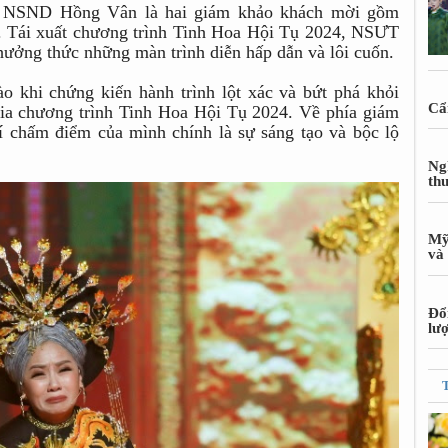
ng NSND Hồng Vân là hai giám khảo khách mời gồm
Tái xuất chương trình Tinh Hoa Hội Tụ 2024, NSƯT
hưởng thức những màn trình diễn hấp dẫn và lôi cuốn.
 khi chứng kiến hành trình lột xác và bứt phá khỏi
Cẩn
gia chương trình Tinh Hoa Hội Tụ 2024. Về phía giám
í chấm điểm của mình chính là sự sáng tạo và bộc lộ
Ng
th
Mỹ
và 
Đổ
lư