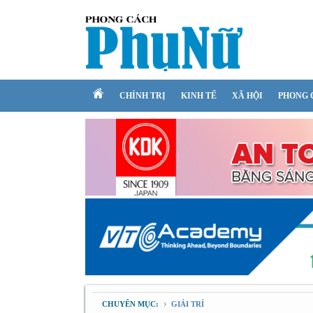
CHÍNH TRỊ
KINH TẾ
XÃ HỘI
PHONG 
CHUYÊN MỤC:
GIẢI TRÍ