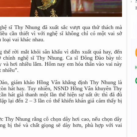
ệ sĩ Thy Nhung đã xuất sắc vượt qua thử thách mà
iều cần thiết vì với nghệ sĩ không chỉ có một vai sở
 loại vai khác nhau.
thể rời mắt khỏi sân khấu vì diễn xuất quá hay, đến
 chính nghệ sĩ Thy Nhung. Ca sĩ Đông Đào bày tỏ:
ay và hơi nhiều lắm. Hôm nay em hóa thân vào vai này
t nhiều”.
Đào, giám khảo Hồng Vân khẳng định Thy Nhung là
lại còn hát hay. Tuy nhiên, NSND Hồng Vân khuyên Thy
cần hát giả thanh một lần thể hiện sự uất ức thì đã đủ
lặp lại đến 2 – 3 lần có thể khiến khán giả cảm thấy bị
 Thy Nhung rằng cô chọn dây hơi cao, nếu chọn dây
ng bị thé và chất giọng sẽ dày hơn, phù hợp với vai