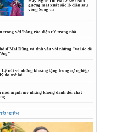
Hãy Nghe Tôi Hát 2026: Bốn
gương mặt xuất sắc lộ diện sau
vòng Song ca
 trọng với 'hàng rào điện tử' trong nhà
hệ sĩ Mai Dũng và tình yêu với những "vai ác dễ
ương"
 Lệ nói về những khoảng lặng trong sự nghiệp
lý do trở lại
i mới mạnh mẽ nhưng không đánh đổi chất
ợng
TIÊU ĐIỂM