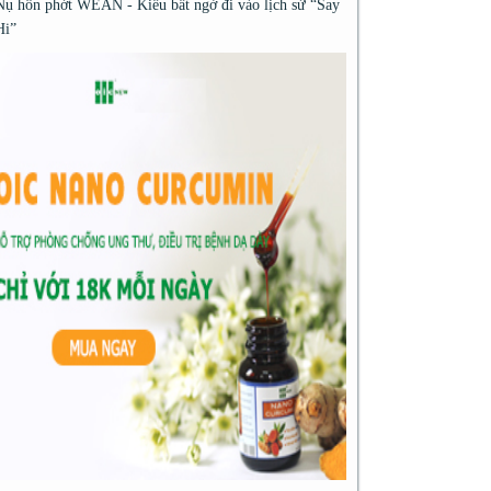
Nụ hôn phớt WEAN - Kiều bất ngờ đi vào lịch sử “Say
Hi”