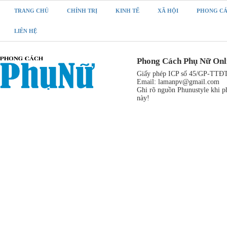
TRANG CHỦ
CHÍNH TRỊ
KINH TẾ
XÃ HỘI
PHONG C
LIÊN HỆ
Phong Cách Phụ Nữ Onl
Giấy phép ICP số 45/GP-TTĐT,
Email:
lamanpv@gmail.com
Ghi rõ nguồn Phunustyle khi ph
này!