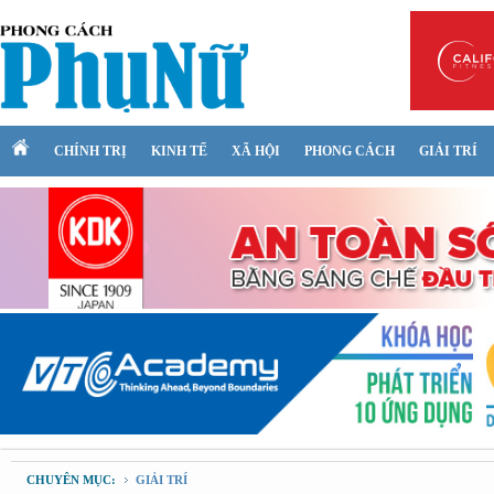
CHÍNH TRỊ
KINH TẾ
XÃ HỘI
PHONG CÁCH
GIẢI TRÍ
CHUYÊN MỤC:
GIẢI TRÍ