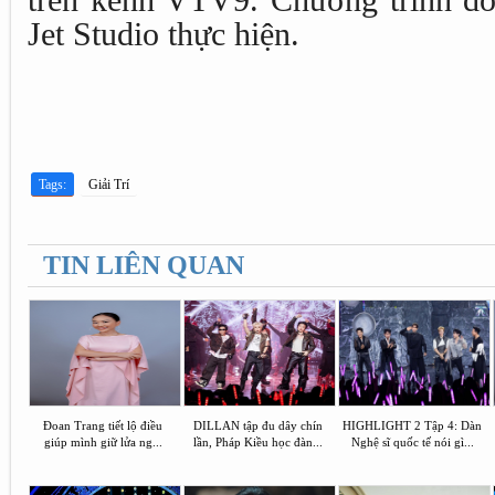
trên kênh VTV9. Chương trình d
Jet Studio thực hiện.
Tags:
Giải Trí
TIN LIÊN QUAN
Đoan Trang tiết lộ điều
DILLAN tập đu dây chín
HIGHLIGHT 2 Tập 4: Dàn
giúp mình giữ lửa ng...
lần, Pháp Kiều học đàn...
Nghệ sĩ quốc tế nói gì...