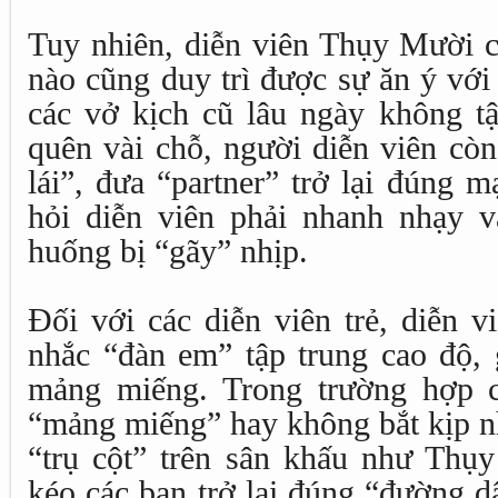
Tuy nhiên, diễn viên Thụy Mười c
nào cũng duy trì được sự ăn ý với 
các vở kịch cũ lâu ngày không tậ
quên vài chỗ, người diễn viên còn 
lái”, đưa “partner” trở lại đúng 
hỏi diễn viên phải nhanh nhạy và
huống bị “gãy” nhịp.
Đối với các diễn viên trẻ, diễn 
nhắc “đàn em” tập trung cao độ, 
mảng miếng. Trong trường hợp c
“mảng miếng” hay không bắt kịp nh
“trụ cột” trên sân khấu như Thụ
kéo các bạn trở lại đúng “đường d