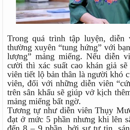
Trong quá trình tập luyện, diễ
thường xuyên “tung hứng” với bạn 
lượng” mảng miếng. Nếu diễn v
cười thì xác suất cao khán giả sẽ
viên tiết lộ bản thân là người khó 
viên, đối với những diễn viên “cứ
trên sân khấu sẽ giúp vở kịch thê
mảng miếng bất ngờ.
Tương tự như diễn viên Thụy Mười
đạt ở mức 5 phần nhưng khi lên sâ
đến 8 – 9 phần, bởi sự tự tin, sá