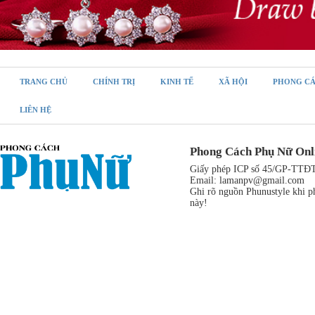
TRANG CHỦ
CHÍNH TRỊ
KINH TẾ
XÃ HỘI
PHONG C
LIÊN HỆ
Phong Cách Phụ Nữ Onl
Giấy phép ICP số 45/GP-TTĐT,
Email:
lamanpv@gmail.com
Ghi rõ nguồn Phunustyle khi ph
này!