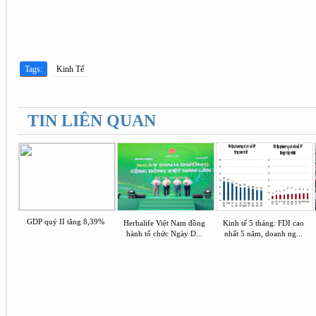
Tags:
Kinh Tế
TIN LIÊN QUAN
GDP quý II tăng 8,39%
Herbalife Việt Nam đồng
Kinh tế 5 tháng: FDI cao
hành tổ chức Ngày D...
nhất 5 năm, doanh ng...