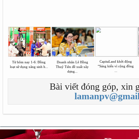
CapitaLand khởi động
Từ hôm nay 1-6: Đồng
Doanh nhân Lê Hồng
“Sáng kiến vì cộng đồng
loạt sử dụng xăng sinh h...
Thuỷ Tiên đề xuất xây
...
dựng...
Bài viết đóng góp, xin g
lamanpv@gmail