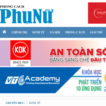
CHÍNH TRỊ
KINH TẾ
XÃ HỘI
PHONG CÁCH
GIẢI TRÍ
CHUYÊN MỤC:
KINH TẾ