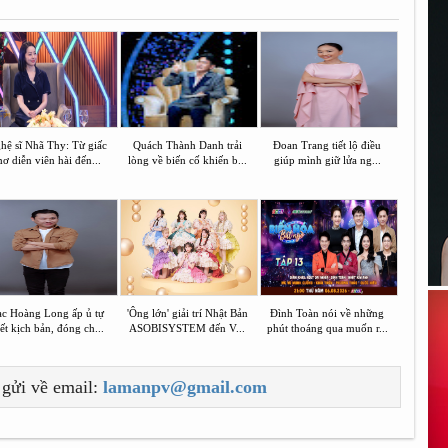
hệ sĩ Nhã Thy: Từ giấc
Quách Thành Danh trải
Đoan Trang tiết lộ điều
ơ diễn viên hài đến...
lòng về biến cố khiến b...
giúp mình giữ lửa ng...
ạc Hoàng Long ấp ủ tự
'Ông lớn' giải trí Nhật Bản
Đình Toàn nói về những
ết kịch bản, đóng ch...
ASOBISYSTEM đến V...
phút thoáng qua muốn r...
 gửi về email:
lamanpv@gmail.com