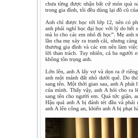
chưa từng được nhận bất cứ món quà nà
trong gia đình, tôi đều dùng lại đồ cũ c
Anh chỉ được học tới lớp 12, nên có ph
anh phải nghỉ học đại học với lý do hết s
mà lo cho các em nhỏ đi học”. Mẹ anh n
lần cha mẹ xảy ra tranh cãi, nhưng càn
thương gia đình và các em nên làm việ
lời than trách. Tuy nhiên, cả ba người e
không tôn trọng anh.
Lớn lên, anh A lấy vợ và dọn ra ở riêng
anh một mảnh đất nhỏ dưới quê. Do thờ
sang tên. Một thời gian sau, anh A phát
của mình. Thấy vậy, anh A hỏi cho ra l
sang tên cho người em. Quá tức giận, a
Hậu quả anh A bị đánh tét đầu và phải
anh A lên công an, khiến anh A bị phạt h