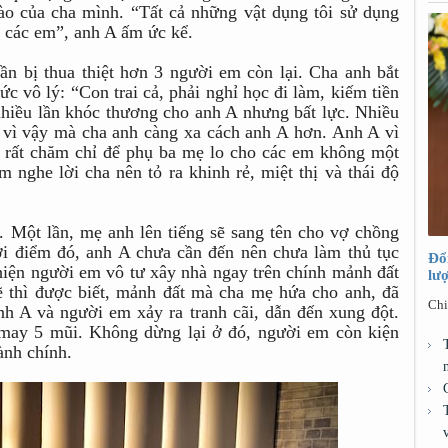
o của cha mình. “Tất cả những vật dụng tôi sử dụng
ủa các em”, anh A ấm ức kể.
ần bị thua thiệt hơn 3 người em còn lại. Cha anh bắt
ức vô lý: “Con trai cả, phải nghỉ học đi làm, kiếm tiền
hiều lần khóc thương cho anh A nhưng bất lực. Nhiều
g vì vậy mà cha anh càng xa cách anh A hơn. Anh A vì
c rất chăm chỉ để phụ ba mẹ lo cho các em không một
m nghe lời cha nên tỏ ra khinh rẻ, miệt thị và thái độ
. Một lần, mẹ anh lên tiếng sẽ sang tên cho vợ chồng
i điểm đó, anh A chưa cần đến nên chưa làm thủ tục
Đổ
 hiện người em vô tư xây nhà ngay trên chính mảnh đất
lư
ẽ thì được biết, mảnh đất mà cha mẹ hứa cho anh, đã
Chi
nh A và người em xảy ra tranh cãi, dẫn đến xung đột.
 may 5 mũi. Không dừng lại ở đó, người em còn kiện
ành chính.