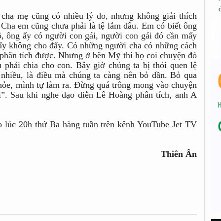
cha mẹ cũng có nhiều lý do, nhưng không giải thích
. Cha em cũng chưa phải là tệ lắm đâu. Em có biết ông
đô, ông ấy có người con gái, người con gái đó cần mấy
 ấy không cho đấy. Có những người cha có những cách
phân tích được. Nhưng ở bên Mỹ thì họ coi chuyện đó
 phải chia cho con. Bây giờ chúng ta bị thói quen lệ
á nhiều, là điều mà chúng ta càng nên bỏ dần. Bỏ qua
khỏe, mình tự làm ra. Đừng quá trông mong vào chuyện
ôi”. Sau khi nghe đạo diễn Lê Hoàng phân tích, anh A
o lúc 20h thứ Ba hàng tuần trên kênh YouTube Jet TV
Thiên Ân