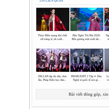
TIN LIÊN QUAN
Thúy Hiền mang khí chất
Hãy Nghe Tôi Hát 2026:
Ng
nữ tráng sĩ, tái xuất...
Bốn gương mặt xuất sắc...
m
DILLAN tập đu dây chín
HIGHLIGHT 2 Tập 4: Dàn
L
lần, Pháp Kiều học đàn...
Nghệ sĩ quốc tế nói gì...
vi
Bài viết đóng góp, xin