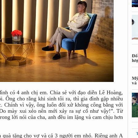
Đổ
lư
Mỹ
và 
đình có 4 anh chị em. Chia sẻ với đạo diễn Lê Hoàng,
i. Ông cho rằng khi sinh tôi ra, thì gia đình gặp nhiều
. Chính vì vậy, ông luôn đối xử không công bằng với
 “Do mày xui xẻo nên mới xảy ra sự cố như vậy!”. Từ
trong lời nói của cha, anh đều im lặng và cam chịu hơn
a quà tặng cho vợ và cả 3 người em nhỏ. Riêng anh A