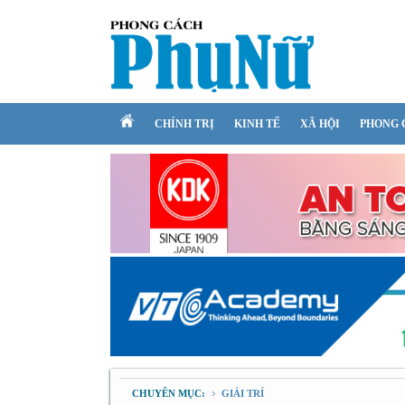
CHÍNH TRỊ
KINH TẾ
XÃ HỘI
PHONG 
CHUYÊN MỤC:
GIẢI TRÍ