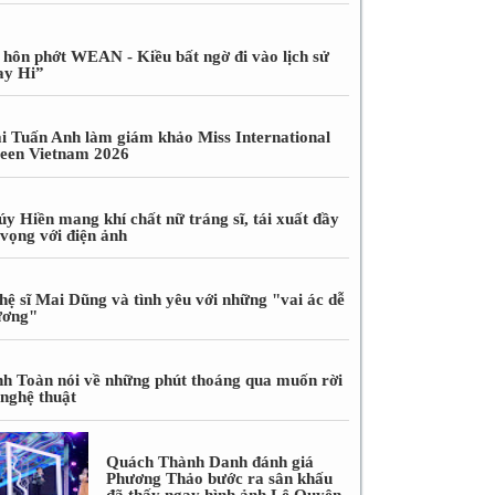
 hôn phớt WEAN - Kiều bất ngờ đi vào lịch sử
ay Hi”
i Tuấn Anh làm giám khảo Miss International
een Vietnam 2026
úy Hiền mang khí chất nữ tráng sĩ, tái xuất đầy
 vọng với điện ảnh
hệ sĩ Mai Dũng và tình yêu với những "vai ác dễ
ương"
nh Toàn nói về những phút thoáng qua muốn rời
 nghệ thuật
Quách Thành Danh đánh giá
Phương Thảo bước ra sân khấu
đã thấy ngay hình ảnh Lệ Quyên