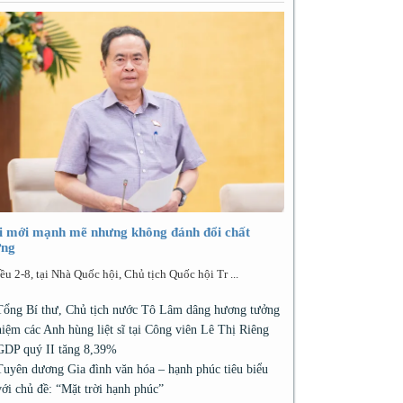
i mới mạnh mẽ nhưng không đánh đổi chất
ợng
ều 2-8, tại Nhà Quốc hội, Chủ tịch Quốc hội Tr ...
Tổng Bí thư, Chủ tịch nước Tô Lâm dâng hương tưởng
niệm các Anh hùng liệt sĩ tại Công viên Lê Thị Riêng
GDP quý II tăng 8,39%
Tuyên dương Gia đình văn hóa – hạnh phúc tiêu biểu
với chủ đề: “Mặt trời hạnh phúc”