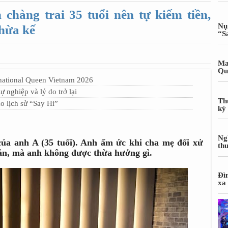
chàng trai 35 tuổi nên tự kiếm tiền,
Nụ
thừa kế
“S
Ma
Qu
national Queen Vietnam 2026
 nghiệp và lý do trở lại
Th
 lịch sử “Say Hi”
kỳ
Ng
của anh A (35 tuổi). Anh ấm ức khi cha mẹ đối xử
th
sản, mà anh không được thừa hưởng gì.
Đì
xa