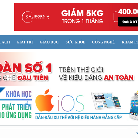
CÁCH
GIẢI TRÍ
GIÁO DỤC
SỨC KHỎE
CÔNG NGHỆ
KHÁM P