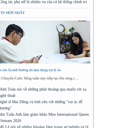
Công tác phụ nữ là nhiệm vụ của cả hệ thống chính trị
TIN MỚI NHẤT
 xúc bị ảnh hưởng do lạm dụng trợ lý ảo
 Chuyện Cuộc Sống tuần này tiếp tục lên sóng c ...
Đình Toàn nói về những phút thoáng qua muốn rời xa
nghệ thuật
Nghệ sĩ Mai Dũng và tình yêu với những "vai ác dễ
thương"
Mai Tuấn Anh làm giám khảo Miss International Queen
Vietnam 2026
Mỹ Lệ nói về những khoảng lặng trong sự nghiệp và lý