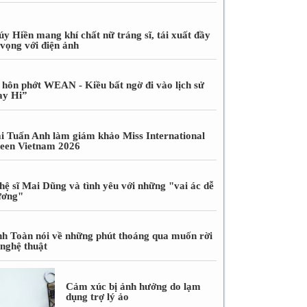
úy Hiền mang khí chất nữ tráng sĩ, tái xuất đầy
 vọng với điện ảnh
 hôn phớt WEAN - Kiều bất ngờ đi vào lịch sử
ay Hi”
i Tuấn Anh làm giám khảo Miss International
een Vietnam 2026
hệ sĩ Mai Dũng và tình yêu với những "vai ác dễ
ương"
nh Toàn nói về những phút thoáng qua muốn rời
 nghệ thuật
Cảm xúc bị ảnh hưởng do lạm
dụng trợ lý ảo