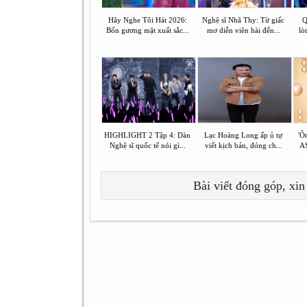
Hãy Nghe Tôi Hát 2026:
Nghệ sĩ Nhã Thy: Từ giấc
Q
Bốn gương mặt xuất sắc...
mơ diễn viên hài đến...
lò
HIGHLIGHT 2 Tập 4: Dàn
Lạc Hoàng Long ấp ủ tự
'Ôn
Nghệ sĩ quốc tế nói gì...
viết kịch bản, đóng ch...
A
Bài viết đóng góp, xin