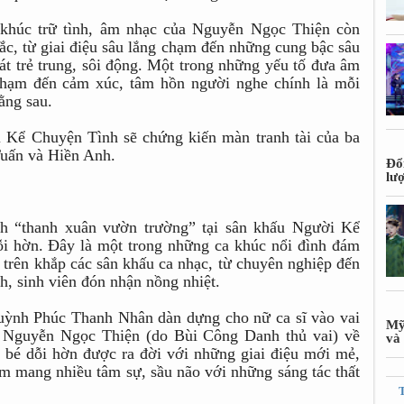
khúc trữ tình, âm nhạc của Nguyễn Ngọc Thiện còn
ắc, từ giai điệu sâu lắng chạm đến những cung bậc sâu
t trẻ trung, sôi động. Một trong những yếu tố đưa âm
hạm đến cảm xúc, tâm hồn người nghe chính là mỗi
ằng sau.
i Kể Chuyện Tình sẽ chứng kiến màn tranh tài của ba
uấn và Hiền Anh.
Đổ
lư
h “thanh xuân vườn trường” tại sân khấu Người Kể
i hờn. Đây là một trong những ca khúc nổi đình đám
 trên khắp các sân khấu ca nhạc, từ chuyên nghiệp đến
h, sinh viên đón nhận nồng nhiệt.
Huỳnh Phúc Thanh Nhân dàn dựng cho nữ ca sĩ vào vai
Mỹ
sĩ Nguyễn Ngọc Thiện (do Bùi Công Danh thủ vai) về
và 
bé dỗi hờn được ra đời với những giai điệu mới mẻ,
m mang nhiều tâm sự, sầu não với những sáng tác thất