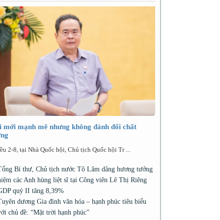
i mới mạnh mẽ nhưng không đánh đổi chất
ợng
ều 2-8, tại Nhà Quốc hội, Chủ tịch Quốc hội Tr ...
Tổng Bí thư, Chủ tịch nước Tô Lâm dâng hương tưởng
niệm các Anh hùng liệt sĩ tại Công viên Lê Thị Riêng
GDP quý II tăng 8,39%
Tuyên dương Gia đình văn hóa – hạnh phúc tiêu biểu
với chủ đề: “Mặt trời hạnh phúc”