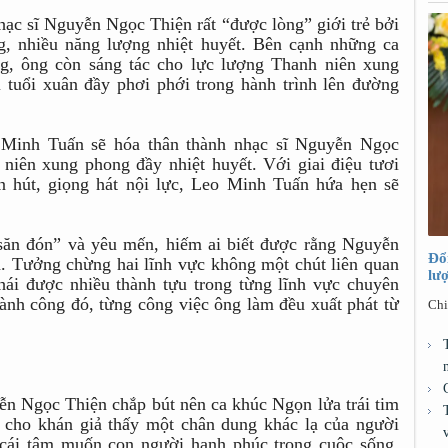
hạc sĩ Nguyễn Ngọc Thiện rất “được lòng” giới trẻ bởi
g, nhiều năng lượng nhiệt huyết. Bên cạnh những ca
áng, ông còn sáng tác cho lực lượng Thanh niên xung
i tuổi xuân đầy phơi phới trong hành trình lên đường
 Minh Tuấn sẽ hóa thân thành nhạc sĩ Nguyễn Ngọc
 niên xung phong đầy nhiệt huyết. Với giai điệu tươi
n hút, giọng hát nội lực, Leo Minh Tuấn hứa hẹn sẽ
“săn đón” và yêu mến, hiếm ai biết được rằng Nguyễn
Đổ
. Tưởng chừng hai lĩnh vực không một chút liên quan
lư
hái được nhiều thành tựu trong từng lĩnh vực chuyên
ành công đó, từng công việc ông làm đều xuất phát từ
Chi
ễn Ngọc Thiện chắp bút nên ca khúc Ngọn lửa trái tim
 cho khán giả thấy một chân dung khác lạ của người
ừ cái tâm muốn con người hạnh phúc trong cuộc sống.