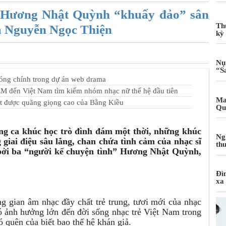
 Hương Nhật Quỳnh “khuấy đảo” sân
Th
a Nguyễn Ngọc Thiện
kỳ
Nụ
“S
đóng chính trong dự án web drama
EM đến Việt Nam tìm kiếm nhóm nhạc nữ thế hệ đầu tiên
Ma
t được quãng giọng cao của Bằng Kiều
Qu
ng ca khúc học trò đình đám một thời, những khúc
Ng
 giai điệu sâu lắng, chan chứa tình cảm của nhạc sĩ
th
bởi ba “người kể chuyện tình” Hương Nhật Quỳnh,
Đì
xa
g gian âm nhạc đầy chất trẻ trung, tươi mới của nhạc
ó ảnh hưởng lớn đến đời sống nhạc trẻ Việt Nam trong
ó quên của biết bao thế hệ khán giả.