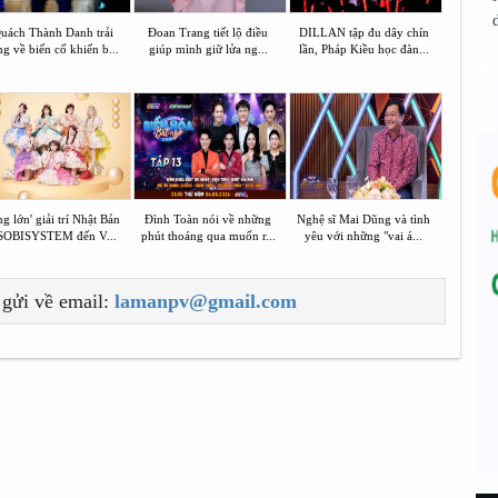
uách Thành Danh trải
Đoan Trang tiết lộ điều
DILLAN tập đu dây chín
ng về biến cố khiến b...
giúp mình giữ lửa ng...
lần, Pháp Kiều học đàn...
g lớn' giải trí Nhật Bản
Đình Toàn nói về những
Nghệ sĩ Mai Dũng và tình
SOBISYSTEM đến V...
phút thoáng qua muốn r...
yêu với những "vai á...
 gửi về email:
lamanpv@gmail.com