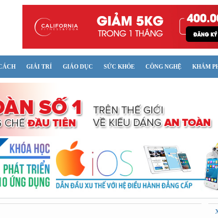
CÁCH
GIẢI TRÍ
GIÁO DỤC
SỨC KHỎE
CÔNG NGHỆ
KHÁM P