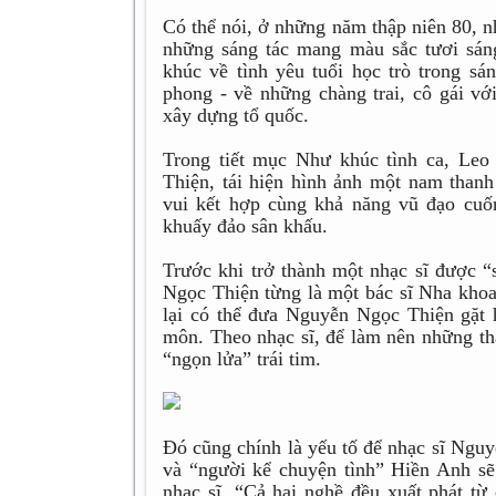
Có thể nói, ở những năm thập niên 80, n
những sáng tác mang màu sắc tươi sán
khúc về tình yêu tuổi học trò trong s
phong - về những chàng trai, cô gái vớ
xây dựng tổ quốc.
Trong tiết mục Như khúc tình ca, Leo
Thiện, tái hiện hình ảnh một nam thanh
vui kết hợp cùng khả năng vũ đạo cuố
khuấy đảo sân khấu.
Trước khi trở thành một nhạc sĩ được 
Ngọc Thiện từng là một bác sĩ Nha khoa
lại có thể đưa Nguyễn Ngọc Thiện gặt 
môn. Theo nhạc sĩ, để làm nên những th
“ngọn lửa” trái tim.
Đó cũng chính là yếu tố để nhạc sĩ Nguy
và “người kể chuyện tình” Hiền Anh sẽ
nhạc sĩ. “Cả hai nghề đều xuất phát t