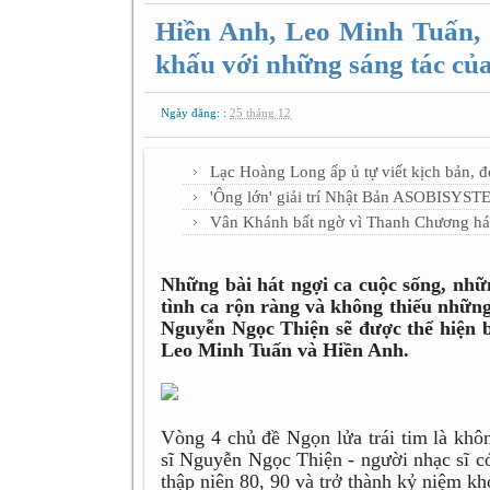
Hiền Anh, Leo Minh Tuấn,
khấu với những sáng tác củ
Ngày đăng: :
25 tháng 12
Lạc Hoàng Long ấp ủ tự viết kịch bản, 
'Ông lớn' giải trí Nhật Bản ASOBISYST
Vân Khánh bất ngờ vì Thanh Chương há
Những bài hát ngợi ca cuộc sống, nhữ
tình ca rộn ràng và không thiếu những
Nguyễn Ngọc Thiện sẽ được thể hiện 
Leo Minh Tuấn và Hiền Anh.
Vòng 4 chủ đề Ngọn lửa trái tim là khôn
sĩ Nguyễn Ngọc Thiện - người nhạc sĩ c
thập niên 80, 90 và trở thành kỷ niệm kh