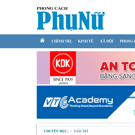
CHÍNH TRỊ
KINH TẾ
XÃ HỘI
PHONG 
CHUYÊN MỤC:
GIẢI TRÍ