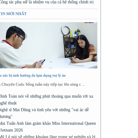
Công tác phụ nữ là nhiệm vụ của cả hệ thống chính trị
TIN MỚI NHẤT
 xúc bị ảnh hưởng do lạm dụng trợ lý ảo
 Chuyện Cuộc Sống tuần này tiếp tục lên sóng c ...
Đình Toàn nói về những phút thoáng qua muốn rời xa
nghệ thuật
Nghệ sĩ Mai Dũng và tình yêu với những "vai ác dễ
thương"
Mai Tuấn Anh làm giám khảo Miss International Queen
Vietnam 2026
Mỹ Lệ nói về những khoảng lặng trong sự nghiệp và lý