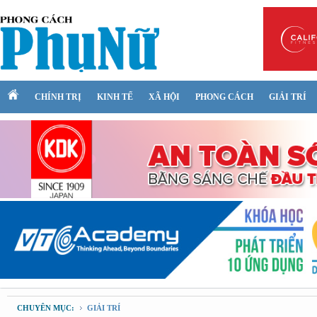
CHÍNH TRỊ
KINH TẾ
XÃ HỘI
PHONG CÁCH
GIẢI TRÍ
CHUYÊN MỤC:
GIẢI TRÍ