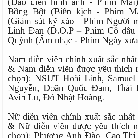
(Đạo diễn hình ảnh - Phim Mai
Bồng Bột (Biên kịch - Phim Ma
(Giám sát kỹ xảo - Phim Người m
Linh Đan (D.O.P – Phim Cô dâu
Quỳnh (Âm nhạc - Phim Ngày xưa 
Nam diễn viên chính xuất sắc nhấ
& Nam diễn viên được yêu thích n
chọn): NSƯT Hoài Linh, Samuel 
Nguyễn, Doãn Quốc Đam, Thái 
Avin Lu, Đỗ Nhật Hoàng.
Nữ diễn viên chính xuất sắc nhấ
& Nữ diễn viên được yêu thích n
chọn): Phương Anh Đào, Cao Thị