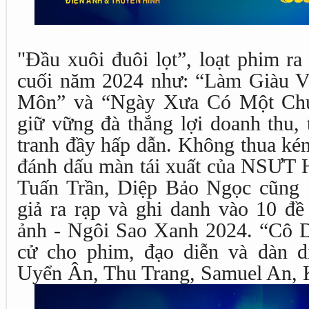
"Đầu xuôi đuôi lọt”, loạt phim ra
cuối năm 2024 như: “Làm Giàu 
Môn” và “Ngày Xưa Có Một Chuy
giữ vững đà thắng lợi doanh thu,
tranh đầy hấp dẫn. Không thua k
đánh dấu màn tái xuất của NSƯT H
Tuấn Trần, Diệp Bảo Ngọc cũng 
giả ra rạp và ghi danh vào 10 đề
ảnh - Ngôi Sao Xanh 2024. “Cô 
cử cho phim, đạo diễn và dàn d
Uyển Ân, Thu Trang, Samuel An, 