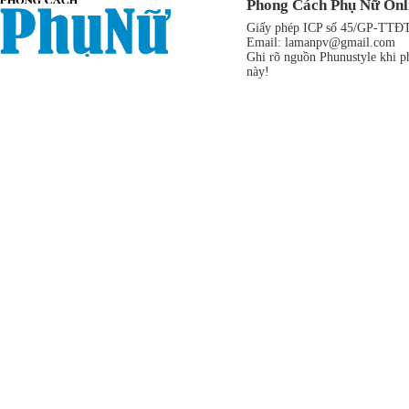
Phong Cách Phụ Nữ Onl
Giấy phép ICP số 45/GP-TTĐT,
Email:
lamanpv@gmail.com
Ghi rõ nguồn Phunustyle khi ph
này!