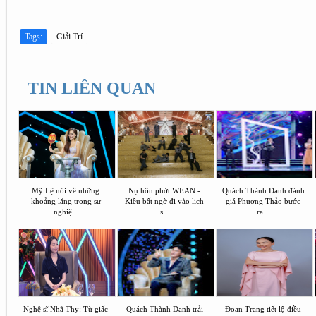
Tags:
Giải Trí
TIN LIÊN QUAN
Mỹ Lệ nói về những
Nụ hôn phớt WEAN -
Quách Thành Danh đánh
khoảng lặng trong sự
Kiều bất ngờ đi vào lịch
giá Phương Thảo bước
nghiệ...
s...
ra...
Nghệ sĩ Nhã Thy: Từ giấc
Quách Thành Danh trải
Đoan Trang tiết lộ điều