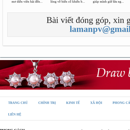
mơ diễn viên hài đến...
lòng về biến cố khiến b...
giúp mình giữ lửa ng...
Bài viết đóng góp, xin g
lamanpv@gmail
TRANG CHỦ
CHÍNH TRỊ
KINH TẾ
XÃ HỘI
PHONG C
LIÊN HỆ