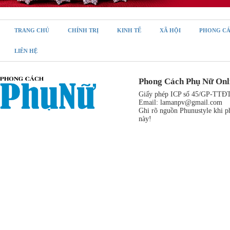
TRANG CHỦ
CHÍNH TRỊ
KINH TẾ
XÃ HỘI
PHONG C
LIÊN HỆ
Phong Cách Phụ Nữ Onl
Giấy phép ICP số 45/GP-TTĐT,
Email:
lamanpv@gmail.com
Ghi rõ nguồn Phunustyle khi ph
này!