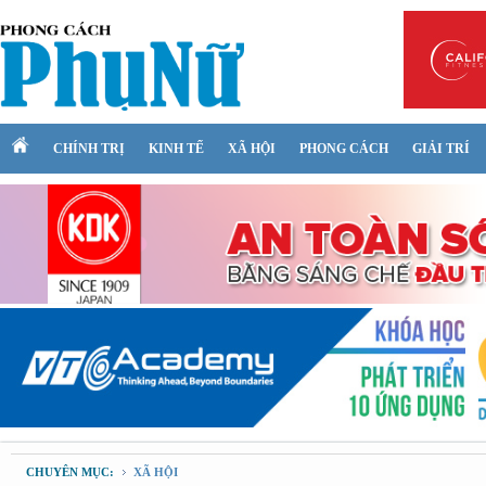
CHÍNH TRỊ
KINH TẾ
XÃ HỘI
PHONG CÁCH
GIẢI TRÍ
CHUYÊN MỤC:
XÃ HỘI