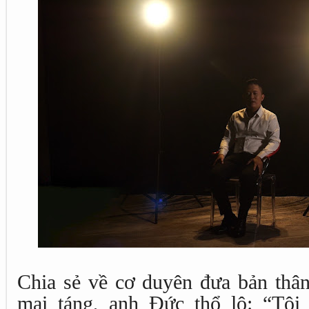
Chia sẻ về cơ duyên đưa bản thân
mai táng, anh Đức thổ lộ: “Tôi