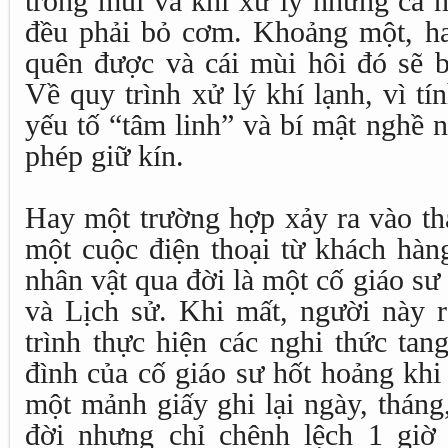
trong mũi và khi xử lý những ca n
đều phải bỏ cơm. Khoảng một, ha
quên được và cái mùi hôi đó sẽ b
Về quy trình xử lý khí lạnh, vì t
yếu tố “tâm linh” và bí mật nghề 
phép giữ kín.
Hay một trường hợp xảy ra vào th
một cuộc điện thoại từ khách hàn
nhân vật qua đời là một cố giáo s
và Lịch sử. Khi mất, người này r
trình thực hiện các nghi thức tan
đình của cố giáo sư hốt hoảng khi 
một mảnh giấy ghi lại ngày, thán
đời nhưng chỉ chênh lệch 1 giờ