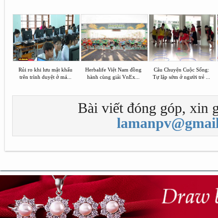
Rủi ro khi lưu mật khẩu
Herbalife Việt Nam đồng
Câu Chuyện Cuộc Sống:
trên trình duyệt ở má...
hành cùng giải VnEx...
Tự lập sớm ở người trẻ ...
Bài viết đóng góp, xin g
lamanpv@gmail