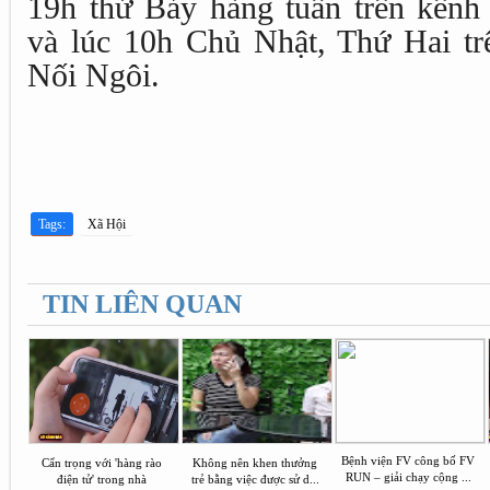
19h thứ Bảy hàng tuần trên kên
và lúc 10h Chủ Nhật, Thứ Hai t
Nối Ngôi.
Tags:
Xã Hội
TIN LIÊN QUAN
Bệnh viện FV công bố FV
Cẩn trọng với 'hàng rào
Không nên khen thưởng
RUN – giải chạy cộng ...
điện tử' trong nhà
trẻ bằng việc được sử d...