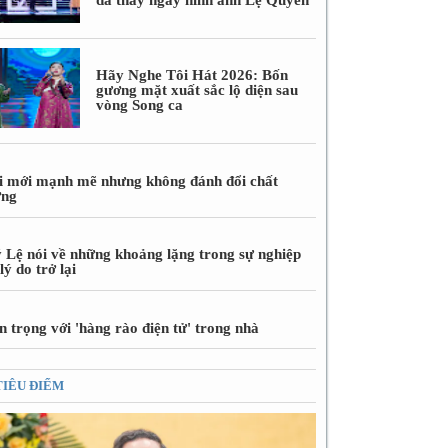
Hãy Nghe Tôi Hát 2026: Bốn
gương mặt xuất sắc lộ diện sau
vòng Song ca
i mới mạnh mẽ nhưng không đánh đổi chất
ợng
 Lệ nói về những khoảng lặng trong sự nghiệp
lý do trở lại
 trọng với 'hàng rào điện tử' trong nhà
TIÊU ĐIỂM