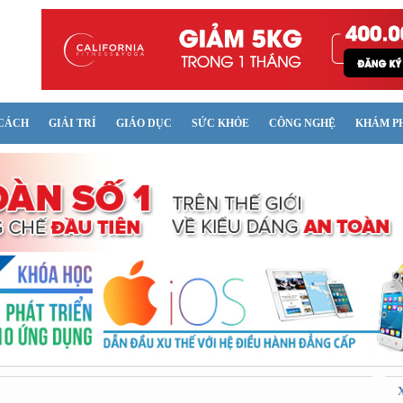
CÁCH
GIẢI TRÍ
GIÁO DỤC
SỨC KHỎE
CÔNG NGHỆ
KHÁM P