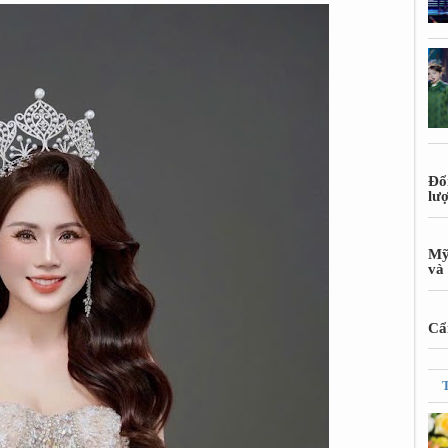
Đổ
lư
Mỹ
và 
Cẩn