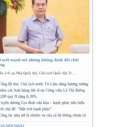
i mới mạnh mẽ nhưng không đánh đổi chất
ợng
ều 2-8, tại Nhà Quốc hội, Chủ tịch Quốc hội Tr ...
Tổng Bí thư, Chủ tịch nước Tô Lâm dâng hương tưởng
niệm các Anh hùng liệt sĩ tại Công viên Lê Thị Riêng
GDP quý II tăng 8,39%
Tuyên dương Gia đình văn hóa – hạnh phúc tiêu biểu
với chủ đề: “Mặt trời hạnh phúc”
Công tác phụ nữ là nhiệm vụ của cả hệ thống chính trị
TIN MỚI NHẤT