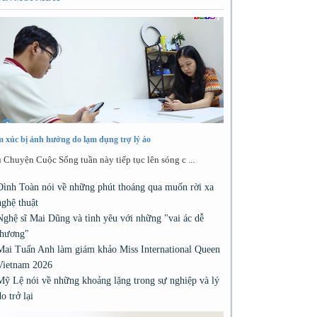
 xúc bị ảnh hưởng do lạm dụng trợ lý ảo
 Chuyện Cuộc Sống tuần này tiếp tục lên sóng c ...
Đình Toàn nói về những phút thoáng qua muốn rời xa
nghệ thuật
Nghệ sĩ Mai Dũng và tình yêu với những "vai ác dễ
thương"
Mai Tuấn Anh làm giám khảo Miss International Queen
Vietnam 2026
Mỹ Lệ nói về những khoảng lặng trong sự nghiệp và lý
do trở lại