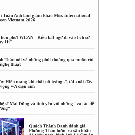
i Tuấn Anh làm giám khảo Miss International
een Vietnam 2026
 hôn phớt WEAN - Kiều bất ngờ đi vào lịch sử
ay Hi”
nh Toàn nói về những phút thoáng qua muốn rời
 nghệ thuật
úy Hiền mang khí chất nữ tráng sĩ, tái xuất đầy
 vọng với điện ảnh
hệ sĩ Mai Dũng và tình yêu với những "vai ác dễ
ương"
Quách Thành Danh đánh giá
Phương Thảo bước ra sân khấu
đã thấy ngay hình ảnh Lệ Quyên