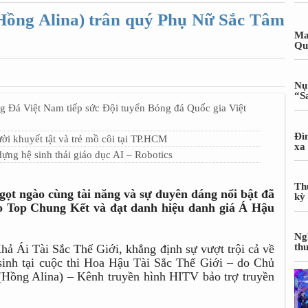
Hồng Alina) trân quý Phụ Nữ Sắc Tâm
Ma
Qu
Nụ
“S
g Đá Việt Nam tiếp sức Đội tuyển Bóng đá Quốc gia Việt
Đì
i khuyết tật và trẻ mồ côi tại TP.HCM
xa
ựng hệ sinh thái giáo dục AI – Robotics
Th
gọt ngào cùng tài năng và sự duyên dáng nổi bật đã
kỳ
ào Top Chung Kết và đạt danh hiệu danh giá Á Hậu
Ng
th
ả Ái Tài Sắc Thế Giới, khẳng định sự vượt trội cả về
 sinh tại cuộc thi Hoa Hậu Tài Sắc Thế Giới – do Chủ
Hồng Alina) – Kênh truyền hình HITV bảo trợ truyền