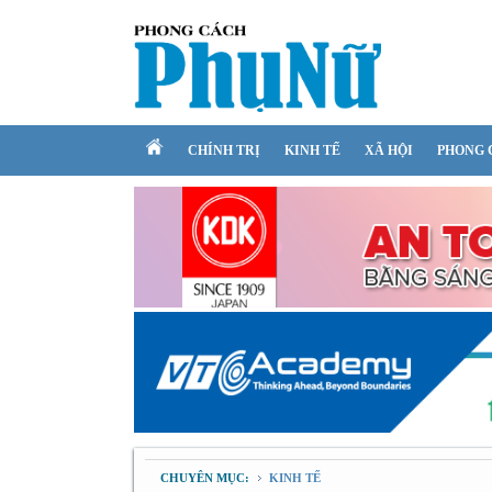
CHÍNH TRỊ
KINH TẾ
XÃ HỘI
PHONG 
CHUYÊN MỤC:
KINH TẾ