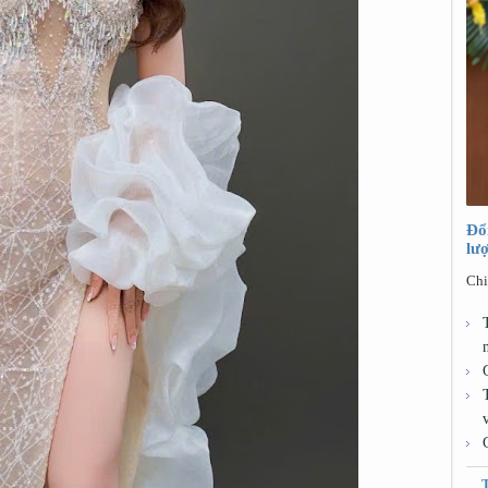
Đổ
lư
Chi