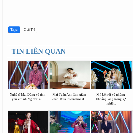
Tags:
Giải Trí
TIN LIÊN QUAN
Nghệ sĩ Mai Dũng và tình
Mai Tuấn Anh làm giám
Mỹ Lệ nói về những
yêu với những "vai á...
khảo Miss International...
khoảng lặng trong sự
nghiệ...