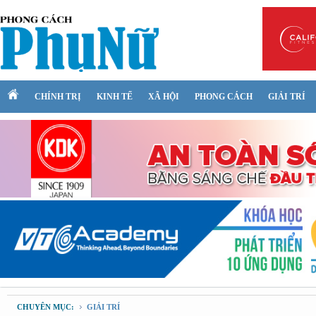
CHÍNH TRỊ
KINH TẾ
XÃ HỘI
PHONG CÁCH
GIẢI TRÍ
CHUYÊN MỤC:
GIẢI TRÍ