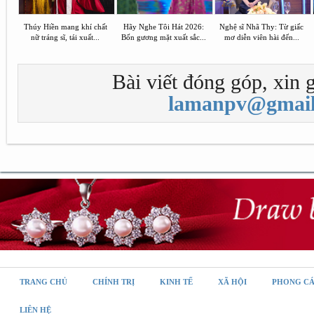
Thúy Hiền mang khí chất
Hãy Nghe Tôi Hát 2026:
Nghệ sĩ Nhã Thy: Từ giấc
nữ tráng sĩ, tái xuất...
Bốn gương mặt xuất sắc...
mơ diễn viên hài đến...
Bài viết đóng góp, xin g
lamanpv@gmail
TRANG CHỦ
CHÍNH TRỊ
KINH TẾ
XÃ HỘI
PHONG C
LIÊN HỆ