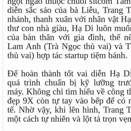
ngọt ngào thuộc chuỗi sitcom Tám
diễn sắc sảo của bà Liễu, Trang 
nhảnh, thanh xuân với nhân vật Hạ
thư con nhà giàu, Hạ Di luôn muố
của bản thân với gia đình, thế n
Lam Anh (Trà Ngọc thủ vai) và 
thủ vai) hợp tác startup tiệm bánh.
Để hoàn thành tốt vai diễn Hạ D
quá trình chuẩn bị kỹ lưỡng tr
máy. Không chỉ tìm hiểu về công 
đẹp 9X còn tự tay vào bếp để có 
tế. Nhờ vậy, khi lên hình, Trang 
một cách tự nhiên và lột tả trọn vẹ